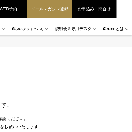
WEB予約
メールマガジン登録
お申込み・問合せ
ド
i
Style
説明会＆専用デスク
iCruiseとは
(アライアンス)
ます。
確認ください。
設定をお願いいたします。