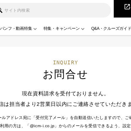
iCruise
open_in_new
パンフ・動画特集
特集・キャンペーン
Q&A・クルーズガイ
INQUIRY
お問合せ
現在資料請求を受付ておりません。
信は担当者より2営業日以内にご連絡させていただき
ールアドレス宛に「受付完了メール」を自動送信いたしますので、ご
用の方は、「@icm-i.co.jp」からのメールを受信できるよう、