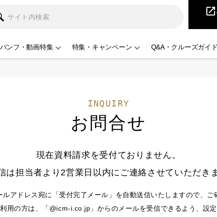
iCruise
open_in_new
パンフ・動画特集
特集・キャンペーン
Q&A・クルーズガイ
INQUIRY
お問合せ
現在資料請求を受付ておりません。
信は担当者より2営業日以内にご連絡させていただき
ールアドレス宛に「受付完了メール」を自動送信いたしますので、ご
用の方は、「@icm-i.co.jp」からのメールを受信できるよう、