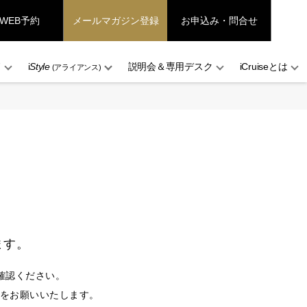
WEB予約
メールマガジン登録
お申込み・問合せ
ド
i
Style
説明会＆専用デスク
iCruiseとは
(アライアンス)
ます。
確認ください。
設定をお願いいたします。