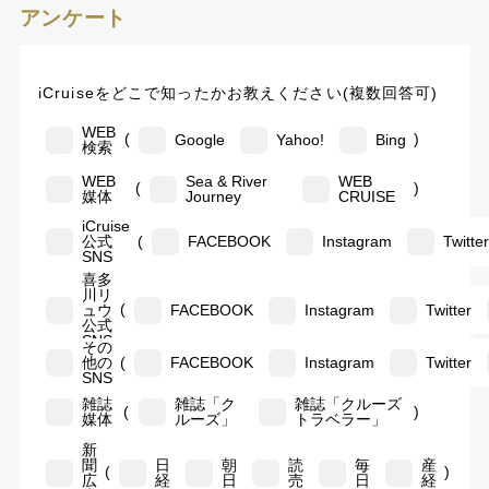
アンケート
iCruiseをどこで知ったかお教えください(複数回答可)
WEB
(
)
Google
Yahoo!
Bing
検索
WEB
Sea & River
WEB
(
)
媒体
Journey
CRUISE
iCruise
(
公式
FACEBOOK
Instagram
Twitte
SNS
喜多
川リ
(
ュウ
FACEBOOK
Instagram
Twitter
公式
SNS
その
(
他の
FACEBOOK
Instagram
Twitter
SNS
雑誌
雑誌「ク
雑誌「クルーズ
(
)
媒体
ルーズ」
トラベラー」
新
聞
日
朝
読
毎
産
(
)
広
経
日
売
日
経