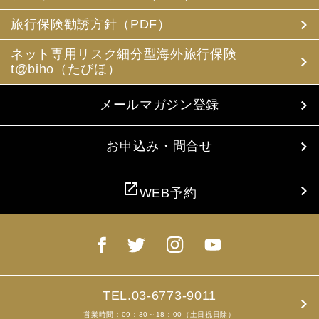
(3) 当社は、旅行中に疾病・事故等があった場合に備え、
お客様の旅行中の連絡先の方の個人情報をお伺いすること
旅行保険勧誘方針（PDF）
があります。この個人情報は、お客様に疾病等があった場
合で連絡先の方へ連絡の必要があると当社が認めた場合に
ネット専用リスク細分型海外旅行保険
使用させていただきます。お客様は、連絡先の方の個人情
t@biho（たびほ）
報を当社らに提供することについて連絡先の方の同意を得
るものとします。
メールマガジン登録
4. お客様個人情報の収集・利用について
当社は、お客様の個人情報を収集、利用するにあたり、以
下の取扱いをしておりますことを予めご承知おき願いま
お申込み・問合せ
す。
(1) 収集目的、利用範囲をパンフレット、お申込書に明示
し、同意を得ます。
open_in_new
WEB予約
(2) お客様の同意がない限り、収集目的以外に使用いたし
ません。
(3) 預託、第三者提供する場合は、予めその旨をお知らせ
し、同意を得ます。
(4) お客様が未成年者の場合、親権者の同意を得ます。
(5) 今後のお客様のご旅行申込みを簡素化するため、ま
た、お申込のあった旅行の手配及び旅程の管理のために、
以下の当社のグループ企業とお客様情報を共有する場合が
TEL.03-6773-9011
ありますが、厳重に管理・保管いたします。
営業時間：09：30～18：00（土日祝日除）
(6) お申込、資料のご請求等において、お客様が当社にご