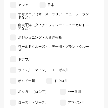
アジア
日本
オセアニア（オーストラリア・ニュージーラン
ドなど）
南太平洋（タヒチ・フィジー・ニューカレドニ
アなど）
ポジショニング・大西洋横断
ワールドクルーズ・世界一周・グランドクルー
ズ
ドナウ川
ライン川・マイン川・モーゼル川
ボルドー川
ドウロ川
ボルガ川（ロシア）
セーヌ川
ローヌ川・ソーヌ川
アマゾン川