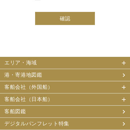
しております。
(2) 当社は、採用・求人応募者及び、当社で就業する社員
の個人情報を個人データとして保有しております。
(3) 当社は、当社で就業する社員及び社員の扶養親族、及
び当社が支払調書等を作成する継続的契約関係のある個人
の個人番号（マイナンバー）を個人データとして保有して
おります。
2. お客様個人情報の利用目的
(1) 当社及び当社の代理旅行業者（以下、「当社ら」とい
います。）は、お客様がご旅行の申込みの際にお申出いた
エリア・海域
だいた個人情報についてお客様との連絡のために利用させ
ていただくほか、お客様がお申込みいただいた旅行におい
港・寄港地図鑑
て運送・宿泊機関等（主要な運送・宿泊機関等について契
約書面に記載されています）の提供する旅行サービスの手
配及びそれらのサービスの受領のための手続、また旅行代
客船会社（外国船）
金の支払のための手続に必要な範囲内で利用させていただ
きます。
客船会社（日本船）
その他、当社は、
(1) 当社及び当社の提携する企業の商品やサービス、キャ
客船図鑑
ンペーンのご案内
(2) 旅行参加後のご意見やご感想の提供のお願い
デジタルパンフレット特集
(3) アンケートのお願い