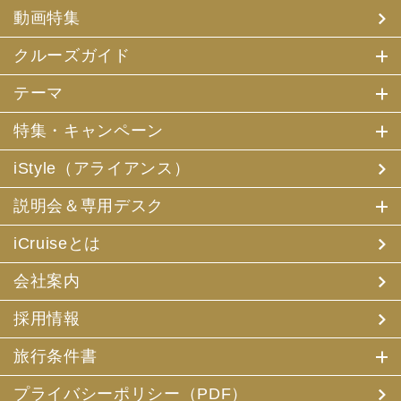
(4) 特典サービスの提供
動画特集
(5) 統計資料の作成
にお客様の個人情報を利用させていただくことがありま
す。
クルーズガイド
(2) 当社は、採用・求人応募者が当社にお申出いただいた
テーマ
個人情報について、本人確認、本人との連絡その他、採
用・求人の業務に必要な範囲内で利用させていただきま
特集・キャンペーン
す。
iStyle（アライアンス）
3. お客様個人情報の第三者への提供
(1) 当社は、お申込みいただいた旅行サービスの手配及び
説明会＆専用デスク
それらのサービスの受領のための手続に必要な範囲内、ま
たは当社の旅行契約上の責任、事故時の費用等を担保する
保険の手続き上必要な範囲内で、それら運送・宿泊機関、
iCruiseとは
保険会社等に対し、お客様の氏名、性別、年齢、住所、電
話番号またはメールアドレス、パスポート番号、クレジッ
会社案内
トカード番号を電磁的方法等で送付することにより提供い
たします。
採用情報
(2) 当社は、旅行先でのお客様のお買い物等の便宜のた
め、当社の保有するお客様の個人データを土産物店に提供
旅行条件書
することがあります。この場合、お客様の氏名、パスポー
ト番号及び搭乗される航空便名等に係る個人データを、予
め電磁的方法等で送付することによって提供いたします。
プライバシーポリシー（PDF）