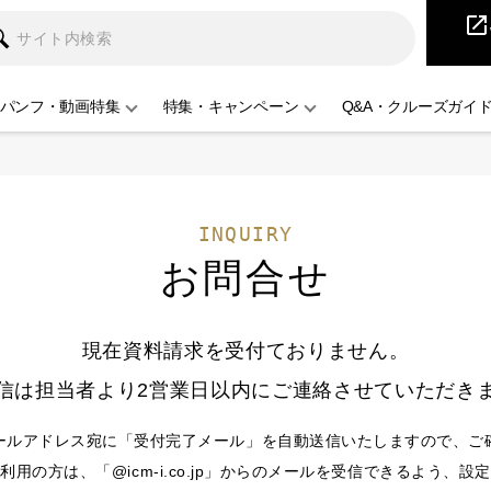
iCruise
open_in_new
パンフ・動画特集
特集・キャンペーン
Q&A・クルーズガイ
INQUIRY
お問合せ
現在資料請求を受付ておりません。
信は担当者より2営業日以内にご連絡させていただき
ールアドレス宛に「受付完了メール」を自動送信いたしますので、ご
用の方は、「@icm-i.co.jp」からのメールを受信できるよう、