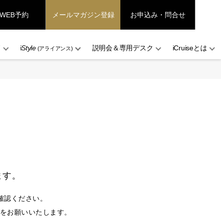
WEB予約
メールマガジン登録
お申込み・問合せ
ド
i
Style
説明会＆専用デスク
iCruiseとは
(アライアンス)
ます。
確認ください。
設定をお願いいたします。