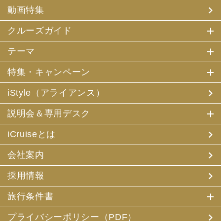
(4) 特典サービスの提供
動画特集
(5) 統計資料の作成
にお客様の個人情報を利用させていただくことがありま
す。
クルーズガイド
(2) 当社は、採用・求人応募者が当社にお申出いただいた
テーマ
個人情報について、本人確認、本人との連絡その他、採
用・求人の業務に必要な範囲内で利用させていただきま
特集・キャンペーン
す。
iStyle（アライアンス）
3. お客様個人情報の第三者への提供
(1) 当社は、お申込みいただいた旅行サービスの手配及び
説明会＆専用デスク
それらのサービスの受領のための手続に必要な範囲内、ま
たは当社の旅行契約上の責任、事故時の費用等を担保する
保険の手続き上必要な範囲内で、それら運送・宿泊機関、
iCruiseとは
保険会社等に対し、お客様の氏名、性別、年齢、住所、電
話番号またはメールアドレス、パスポート番号、クレジッ
会社案内
トカード番号を電磁的方法等で送付することにより提供い
たします。
採用情報
(2) 当社は、旅行先でのお客様のお買い物等の便宜のた
め、当社の保有するお客様の個人データを土産物店に提供
旅行条件書
することがあります。この場合、お客様の氏名、パスポー
ト番号及び搭乗される航空便名等に係る個人データを、予
め電磁的方法等で送付することによって提供いたします。
プライバシーポリシー（PDF）