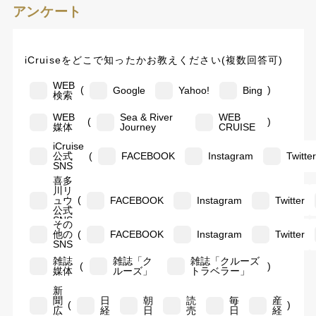
アンケート
iCruiseをどこで知ったかお教えください(複数回答可)
WEB
(
)
Google
Yahoo!
Bing
検索
WEB
Sea & River
WEB
(
)
媒体
Journey
CRUISE
iCruise
(
公式
FACEBOOK
Instagram
Twitte
SNS
喜多
川リ
(
ュウ
FACEBOOK
Instagram
Twitter
公式
SNS
その
(
他の
FACEBOOK
Instagram
Twitter
SNS
雑誌
雑誌「ク
雑誌「クルーズ
(
)
媒体
ルーズ」
トラベラー」
新
聞
日
朝
読
毎
産
(
)
広
経
日
売
日
経