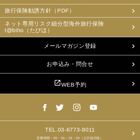
(3) 当社は、旅行中に疾病・事故等があった場合に備え、
お客様の旅行中の連絡先の方の個人情報をお伺いすること
旅行保険勧誘方針（PDF）
があります。この個人情報は、お客様に疾病等があった場
合で連絡先の方へ連絡の必要があると当社が認めた場合に
ネット専用リスク細分型海外旅行保険
使用させていただきます。お客様は、連絡先の方の個人情
t@biho（たびほ）
報を当社らに提供することについて連絡先の方の同意を得
るものとします。
メールマガジン登録
4. お客様個人情報の収集・利用について
当社は、お客様の個人情報を収集、利用するにあたり、以
下の取扱いをしておりますことを予めご承知おき願いま
お申込み・問合せ
す。
(1) 収集目的、利用範囲をパンフレット、お申込書に明示
し、同意を得ます。
open_in_new
WEB予約
(2) お客様の同意がない限り、収集目的以外に使用いたし
ません。
(3) 預託、第三者提供する場合は、予めその旨をお知らせ
し、同意を得ます。
(4) お客様が未成年者の場合、親権者の同意を得ます。
(5) 今後のお客様のご旅行申込みを簡素化するため、ま
た、お申込のあった旅行の手配及び旅程の管理のために、
以下の当社のグループ企業とお客様情報を共有する場合が
TEL.03-6773-9011
ありますが、厳重に管理・保管いたします。
営業時間：09：30～18：00（土日祝日除）
(6) お申込、資料のご請求等において、お客様が当社にご