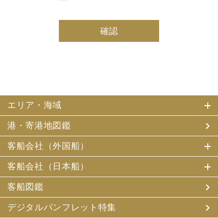
しております。
(2) 当社は、採用・求人応募者及び、当社で就業する社員
の個人情報を個人データとして保有しております。
(3) 当社は、当社で就業する社員及び社員の扶養親族、及
び当社が支払調書等を作成する継続的契約関係のある個人
の個人番号（マイナンバー）を個人データとして保有して
おります。
2. お客様個人情報の利用目的
(1) 当社及び当社の代理旅行業者（以下、「当社ら」とい
います。）は、お客様がご旅行の申込みの際にお申出いた
エリア・海域
だいた個人情報についてお客様との連絡のために利用させ
ていただくほか、お客様がお申込みいただいた旅行におい
港・寄港地図鑑
て運送・宿泊機関等（主要な運送・宿泊機関等について契
約書面に記載されています）の提供する旅行サービスの手
配及びそれらのサービスの受領のための手続、また旅行代
客船会社（外国船）
金の支払のための手続に必要な範囲内で利用させていただ
きます。
客船会社（日本船）
その他、当社は、
(1) 当社及び当社の提携する企業の商品やサービス、キャ
客船図鑑
ンペーンのご案内
(2) 旅行参加後のご意見やご感想の提供のお願い
デジタルパンフレット特集
(3) アンケートのお願い