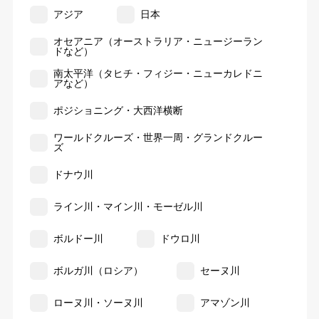
アジア
日本
オセアニア（オーストラリア・ニュージーラン
ドなど）
南太平洋（タヒチ・フィジー・ニューカレドニ
アなど）
ポジショニング・大西洋横断
ワールドクルーズ・世界一周・グランドクルー
ズ
ドナウ川
ライン川・マイン川・モーゼル川
ボルドー川
ドウロ川
ボルガ川（ロシア）
セーヌ川
ローヌ川・ソーヌ川
アマゾン川