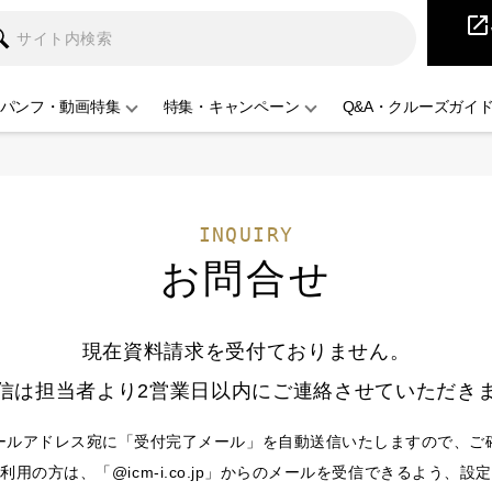
iCruise
open_in_new
パンフ・動画特集
特集・キャンペーン
Q&A・クルーズガイ
INQUIRY
お問合せ
現在資料請求を受付ておりません。
信は担当者より2営業日以内にご連絡させていただき
ールアドレス宛に「受付完了メール」を自動送信いたしますので、ご
用の方は、「@icm-i.co.jp」からのメールを受信できるよう、