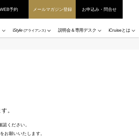
WEB予約
メールマガジン登録
お申込み・問合せ
ド
i
Style
説明会＆専用デスク
iCruiseとは
(アライアンス)
ます。
確認ください。
設定をお願いいたします。