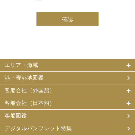
しております。
(2) 当社は、採用・求人応募者及び、当社で就業する社員
の個人情報を個人データとして保有しております。
(3) 当社は、当社で就業する社員及び社員の扶養親族、及
び当社が支払調書等を作成する継続的契約関係のある個人
の個人番号（マイナンバー）を個人データとして保有して
おります。
2. お客様個人情報の利用目的
(1) 当社及び当社の代理旅行業者（以下、「当社ら」とい
います。）は、お客様がご旅行の申込みの際にお申出いた
エリア・海域
だいた個人情報についてお客様との連絡のために利用させ
ていただくほか、お客様がお申込みいただいた旅行におい
港・寄港地図鑑
て運送・宿泊機関等（主要な運送・宿泊機関等について契
約書面に記載されています）の提供する旅行サービスの手
配及びそれらのサービスの受領のための手続、また旅行代
客船会社（外国船）
金の支払のための手続に必要な範囲内で利用させていただ
きます。
客船会社（日本船）
その他、当社は、
(1) 当社及び当社の提携する企業の商品やサービス、キャ
客船図鑑
ンペーンのご案内
(2) 旅行参加後のご意見やご感想の提供のお願い
デジタルパンフレット特集
(3) アンケートのお願い