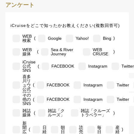
アンケート
iCruiseをどこで知ったかお教えください(複数回答可)
WEB
(
)
Google
Yahoo!
Bing
検索
WEB
Sea & River
WEB
(
)
媒体
Journey
CRUISE
iCruise
(
公式
FACEBOOK
Instagram
Twitte
SNS
喜多
川リ
(
ュウ
FACEBOOK
Instagram
Twitter
公式
SNS
その
(
他の
FACEBOOK
Instagram
Twitter
SNS
雑誌
雑誌「ク
雑誌「クルーズ
(
)
媒体
ルーズ」
トラベラー」
新
聞
日
朝
読
毎
産
(
)
広
経
日
売
日
経