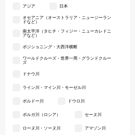
アジア
日本
オセアニア（オーストラリア・ニュージーラン
ドなど）
南太平洋（タヒチ・フィジー・ニューカレドニ
アなど）
ポジショニング・大西洋横断
ワールドクルーズ・世界一周・グランドクルー
ズ
ドナウ川
ライン川・マイン川・モーゼル川
ボルドー川
ドウロ川
ボルガ川（ロシア）
セーヌ川
ローヌ川・ソーヌ川
アマゾン川