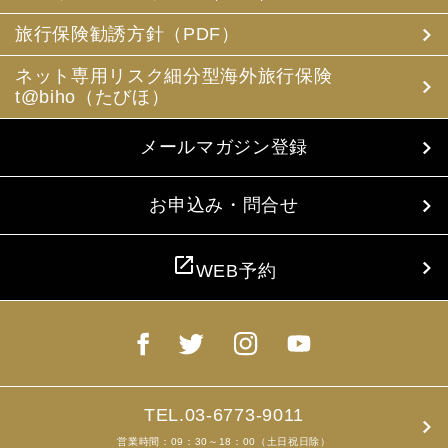
(3) 当社は、旅行中に疾病・事故等があった場合に備え、
お客様の旅行中の連絡先の方の個人情報をお伺いすること
旅行保険勧誘方針（PDF）
があります。この個人情報は、お客様に疾病等があった場
合で連絡先の方へ連絡の必要があると当社が認めた場合に
ネット専用リスク細分型海外旅行保険
使用させていただきます。お客様は、連絡先の方の個人情
t@biho（たびほ）
報を当社らに提供することについて連絡先の方の同意を得
るものとします。
メールマガジン登録
4. お客様個人情報の収集・利用について
当社は、お客様の個人情報を収集、利用するにあたり、以
下の取扱いをしておりますことを予めご承知おき願いま
お申込み・問合せ
す。
(1) 収集目的、利用範囲をパンフレット、お申込書に明示
し、同意を得ます。
open_in_new
WEB予約
(2) お客様の同意がない限り、収集目的以外に使用いたし
ません。
(3) 預託、第三者提供する場合は、予めその旨をお知らせ
し、同意を得ます。
(4) お客様が未成年者の場合、親権者の同意を得ます。
(5) 今後のお客様のご旅行申込みを簡素化するため、ま
た、お申込のあった旅行の手配及び旅程の管理のために、
以下の当社のグループ企業とお客様情報を共有する場合が
TEL.03-6773-9011
ありますが、厳重に管理・保管いたします。
営業時間：09：30～18：00（土日祝日除）
(6) お申込、資料のご請求等において、お客様が当社にご