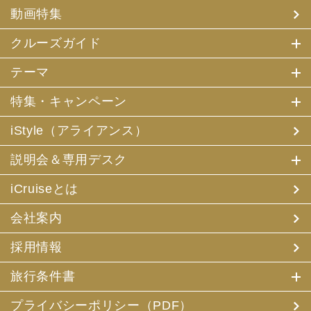
(4) 特典サービスの提供
動画特集
(5) 統計資料の作成
にお客様の個人情報を利用させていただくことがありま
す。
クルーズガイド
(2) 当社は、採用・求人応募者が当社にお申出いただいた
テーマ
個人情報について、本人確認、本人との連絡その他、採
用・求人の業務に必要な範囲内で利用させていただきま
特集・キャンペーン
す。
iStyle（アライアンス）
3. お客様個人情報の第三者への提供
(1) 当社は、お申込みいただいた旅行サービスの手配及び
説明会＆専用デスク
それらのサービスの受領のための手続に必要な範囲内、ま
たは当社の旅行契約上の責任、事故時の費用等を担保する
保険の手続き上必要な範囲内で、それら運送・宿泊機関、
iCruiseとは
保険会社等に対し、お客様の氏名、性別、年齢、住所、電
話番号またはメールアドレス、パスポート番号、クレジッ
会社案内
トカード番号を電磁的方法等で送付することにより提供い
たします。
採用情報
(2) 当社は、旅行先でのお客様のお買い物等の便宜のた
め、当社の保有するお客様の個人データを土産物店に提供
旅行条件書
することがあります。この場合、お客様の氏名、パスポー
ト番号及び搭乗される航空便名等に係る個人データを、予
め電磁的方法等で送付することによって提供いたします。
プライバシーポリシー（PDF）