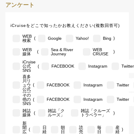
アンケート
iCruiseをどこで知ったかお教えください(複数回答可)
WEB
(
)
Google
Yahoo!
Bing
検索
WEB
Sea & River
WEB
(
)
媒体
Journey
CRUISE
iCruise
(
公式
FACEBOOK
Instagram
Twitte
SNS
喜多
川リ
(
ュウ
FACEBOOK
Instagram
Twitter
公式
SNS
その
(
他の
FACEBOOK
Instagram
Twitter
SNS
雑誌
雑誌「ク
雑誌「クルーズ
(
)
媒体
ルーズ」
トラベラー」
新
聞
日
朝
読
毎
産
(
)
広
経
日
売
日
経