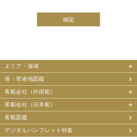
しております。
(2) 当社は、採用・求人応募者及び、当社で就業する社員
の個人情報を個人データとして保有しております。
(3) 当社は、当社で就業する社員及び社員の扶養親族、及
び当社が支払調書等を作成する継続的契約関係のある個人
の個人番号（マイナンバー）を個人データとして保有して
おります。
2. お客様個人情報の利用目的
(1) 当社及び当社の代理旅行業者（以下、「当社ら」とい
います。）は、お客様がご旅行の申込みの際にお申出いた
エリア・海域
だいた個人情報についてお客様との連絡のために利用させ
ていただくほか、お客様がお申込みいただいた旅行におい
港・寄港地図鑑
て運送・宿泊機関等（主要な運送・宿泊機関等について契
約書面に記載されています）の提供する旅行サービスの手
配及びそれらのサービスの受領のための手続、また旅行代
客船会社（外国船）
金の支払のための手続に必要な範囲内で利用させていただ
きます。
客船会社（日本船）
その他、当社は、
(1) 当社及び当社の提携する企業の商品やサービス、キャ
客船図鑑
ンペーンのご案内
(2) 旅行参加後のご意見やご感想の提供のお願い
デジタルパンフレット特集
(3) アンケートのお願い