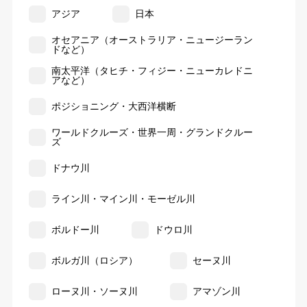
アジア
日本
オセアニア（オーストラリア・ニュージーラン
ドなど）
南太平洋（タヒチ・フィジー・ニューカレドニ
アなど）
ポジショニング・大西洋横断
ワールドクルーズ・世界一周・グランドクルー
ズ
ドナウ川
ライン川・マイン川・モーゼル川
ボルドー川
ドウロ川
ボルガ川（ロシア）
セーヌ川
ローヌ川・ソーヌ川
アマゾン川