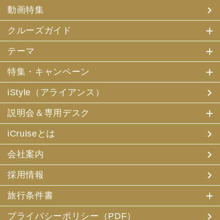
(4) 特典サービスの提供
動画特集
(5) 統計資料の作成
にお客様の個人情報を利用させていただくことがありま
す。
クルーズガイド
(2) 当社は、採用・求人応募者が当社にお申出いただいた
テーマ
個人情報について、本人確認、本人との連絡その他、採
用・求人の業務に必要な範囲内で利用させていただきま
特集・キャンペーン
す。
iStyle（アライアンス）
3. お客様個人情報の第三者への提供
(1) 当社は、お申込みいただいた旅行サービスの手配及び
説明会＆専用デスク
それらのサービスの受領のための手続に必要な範囲内、ま
たは当社の旅行契約上の責任、事故時の費用等を担保する
保険の手続き上必要な範囲内で、それら運送・宿泊機関、
iCruiseとは
保険会社等に対し、お客様の氏名、性別、年齢、住所、電
話番号またはメールアドレス、パスポート番号、クレジッ
会社案内
トカード番号を電磁的方法等で送付することにより提供い
たします。
採用情報
(2) 当社は、旅行先でのお客様のお買い物等の便宜のた
め、当社の保有するお客様の個人データを土産物店に提供
旅行条件書
することがあります。この場合、お客様の氏名、パスポー
ト番号及び搭乗される航空便名等に係る個人データを、予
め電磁的方法等で送付することによって提供いたします。
プライバシーポリシー（PDF）