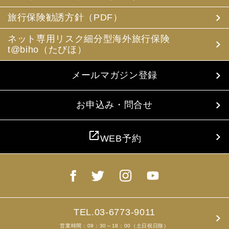
(3) 当社は、旅行中に疾病・事故等があった場合に備え、
お客様の旅行中の連絡先の方の個人情報をお伺いすること
旅行保険勧誘方針（PDF）
があります。この個人情報は、お客様に疾病等があった場
合で連絡先の方へ連絡の必要があると当社が認めた場合に
ネット専用リスク細分型海外旅行保険
使用させていただきます。お客様は、連絡先の方の個人情
t@biho（たびほ）
報を当社らに提供することについて連絡先の方の同意を得
るものとします。
メールマガジン登録
4. お客様個人情報の収集・利用について
当社は、お客様の個人情報を収集、利用するにあたり、以
下の取扱いをしておりますことを予めご承知おき願いま
お申込み・問合せ
す。
(1) 収集目的、利用範囲をパンフレット、お申込書に明示
し、同意を得ます。
open_in_new
WEB予約
(2) お客様の同意がない限り、収集目的以外に使用いたし
ません。
(3) 預託、第三者提供する場合は、予めその旨をお知らせ
し、同意を得ます。
(4) お客様が未成年者の場合、親権者の同意を得ます。
(5) 今後のお客様のご旅行申込みを簡素化するため、ま
た、お申込のあった旅行の手配及び旅程の管理のために、
以下の当社のグループ企業とお客様情報を共有する場合が
TEL.03-6773-9011
ありますが、厳重に管理・保管いたします。
営業時間：09：30～18：00（土日祝日除）
(6) お申込、資料のご請求等において、お客様が当社にご