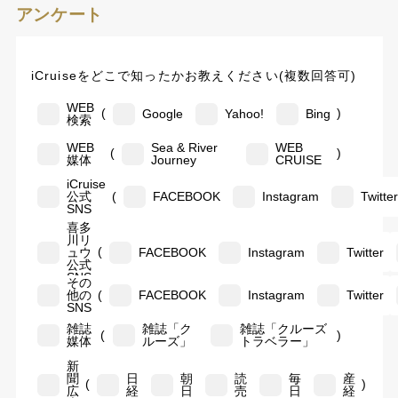
アンケート
iCruiseをどこで知ったかお教えください(複数回答可)
WEB
(
)
Google
Yahoo!
Bing
検索
WEB
Sea & River
WEB
(
)
媒体
Journey
CRUISE
iCruise
(
公式
FACEBOOK
Instagram
Twitte
SNS
喜多
川リ
(
ュウ
FACEBOOK
Instagram
Twitter
公式
SNS
その
(
他の
FACEBOOK
Instagram
Twitter
SNS
雑誌
雑誌「ク
雑誌「クルーズ
(
)
媒体
ルーズ」
トラベラー」
新
聞
日
朝
読
毎
産
(
)
広
経
日
売
日
経