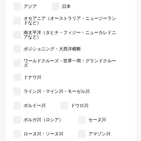
アジア
日本
オセアニア（オーストラリア・ニュージーラン
ドなど）
南太平洋（タヒチ・フィジー・ニューカレドニ
アなど）
ポジショニング・大西洋横断
ワールドクルーズ・世界一周・グランドクルー
ズ
ドナウ川
ライン川・マイン川・モーゼル川
ボルドー川
ドウロ川
ボルガ川（ロシア）
セーヌ川
ローヌ川・ソーヌ川
アマゾン川