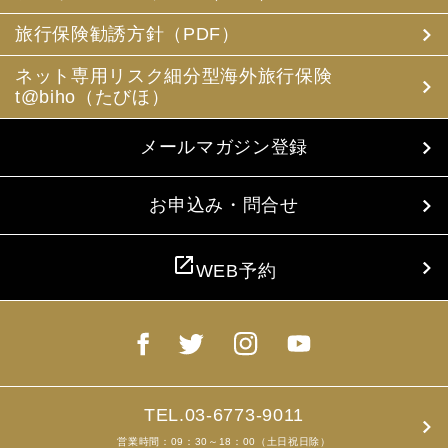
(3) 当社は、旅行中に疾病・事故等があった場合に備え、
お客様の旅行中の連絡先の方の個人情報をお伺いすること
旅行保険勧誘方針（PDF）
があります。この個人情報は、お客様に疾病等があった場
合で連絡先の方へ連絡の必要があると当社が認めた場合に
ネット専用リスク細分型海外旅行保険
使用させていただきます。お客様は、連絡先の方の個人情
t@biho（たびほ）
報を当社らに提供することについて連絡先の方の同意を得
るものとします。
メールマガジン登録
4. お客様個人情報の収集・利用について
当社は、お客様の個人情報を収集、利用するにあたり、以
下の取扱いをしておりますことを予めご承知おき願いま
お申込み・問合せ
す。
(1) 収集目的、利用範囲をパンフレット、お申込書に明示
し、同意を得ます。
open_in_new
WEB予約
(2) お客様の同意がない限り、収集目的以外に使用いたし
ません。
(3) 預託、第三者提供する場合は、予めその旨をお知らせ
し、同意を得ます。
(4) お客様が未成年者の場合、親権者の同意を得ます。
(5) 今後のお客様のご旅行申込みを簡素化するため、ま
た、お申込のあった旅行の手配及び旅程の管理のために、
以下の当社のグループ企業とお客様情報を共有する場合が
TEL.03-6773-9011
ありますが、厳重に管理・保管いたします。
営業時間：09：30～18：00（土日祝日除）
(6) お申込、資料のご請求等において、お客様が当社にご