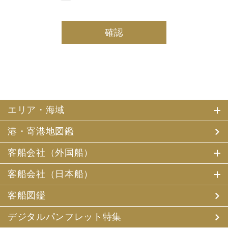
しております。
(2) 当社は、採用・求人応募者及び、当社で就業する社員
の個人情報を個人データとして保有しております。
(3) 当社は、当社で就業する社員及び社員の扶養親族、及
び当社が支払調書等を作成する継続的契約関係のある個人
の個人番号（マイナンバー）を個人データとして保有して
おります。
2. お客様個人情報の利用目的
(1) 当社及び当社の代理旅行業者（以下、「当社ら」とい
います。）は、お客様がご旅行の申込みの際にお申出いた
エリア・海域
だいた個人情報についてお客様との連絡のために利用させ
ていただくほか、お客様がお申込みいただいた旅行におい
港・寄港地図鑑
て運送・宿泊機関等（主要な運送・宿泊機関等について契
約書面に記載されています）の提供する旅行サービスの手
配及びそれらのサービスの受領のための手続、また旅行代
客船会社（外国船）
金の支払のための手続に必要な範囲内で利用させていただ
きます。
客船会社（日本船）
その他、当社は、
(1) 当社及び当社の提携する企業の商品やサービス、キャ
客船図鑑
ンペーンのご案内
(2) 旅行参加後のご意見やご感想の提供のお願い
デジタルパンフレット特集
(3) アンケートのお願い