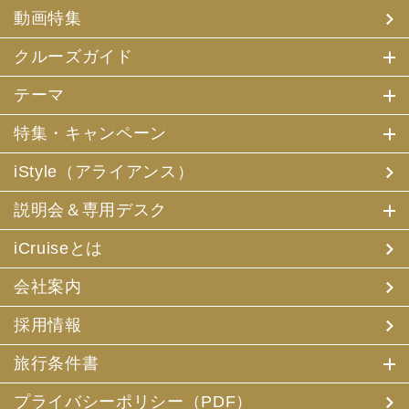
(4) 特典サービスの提供
動画特集
(5) 統計資料の作成
にお客様の個人情報を利用させていただくことがありま
す。
クルーズガイド
(2) 当社は、採用・求人応募者が当社にお申出いただいた
テーマ
個人情報について、本人確認、本人との連絡その他、採
用・求人の業務に必要な範囲内で利用させていただきま
特集・キャンペーン
す。
iStyle（アライアンス）
3. お客様個人情報の第三者への提供
(1) 当社は、お申込みいただいた旅行サービスの手配及び
説明会＆専用デスク
それらのサービスの受領のための手続に必要な範囲内、ま
たは当社の旅行契約上の責任、事故時の費用等を担保する
保険の手続き上必要な範囲内で、それら運送・宿泊機関、
iCruiseとは
保険会社等に対し、お客様の氏名、性別、年齢、住所、電
話番号またはメールアドレス、パスポート番号、クレジッ
会社案内
トカード番号を電磁的方法等で送付することにより提供い
たします。
採用情報
(2) 当社は、旅行先でのお客様のお買い物等の便宜のた
め、当社の保有するお客様の個人データを土産物店に提供
旅行条件書
することがあります。この場合、お客様の氏名、パスポー
ト番号及び搭乗される航空便名等に係る個人データを、予
め電磁的方法等で送付することによって提供いたします。
プライバシーポリシー（PDF）