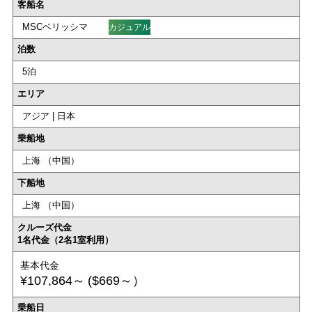
客船名
MSCベリッシマ
カジュアル
泊数
5泊
エリア
アジア | 日本
乗船地
上海 （中国）
下船地
上海 （中国）
クルーズ代金
1名代金（2名1室利用）
基本代金
¥107,864～
($669～）
乗船日