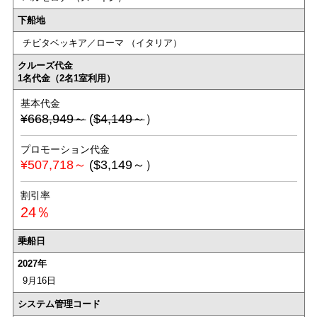
下船地
チビタベッキア／ローマ （イタリア）
クルーズ代金
1名代金（2名1室利用）
基本代金
¥668,949～
(
$4,149～
）
プロモーション代金
¥507,718～
($3,149～）
割引率
24％
乗船日
2027年
9月16日
システム管理コード