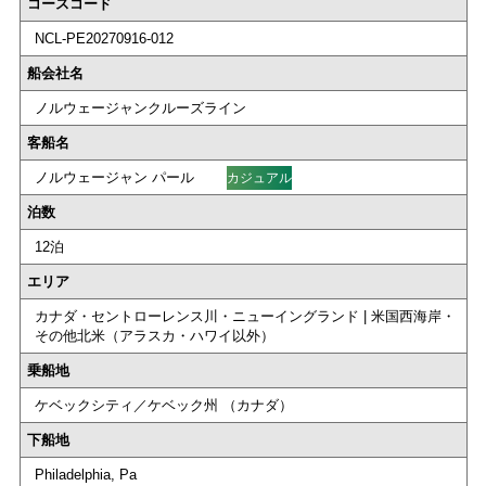
コースコード
NCL-PE20270916-012
船会社名
ノルウェージャンクルーズライン
客船名
ノルウェージャン パール
カジュアル
泊数
12泊
エリア
カナダ・セントローレンス川・ニューイングランド | 米国西海岸・
その他北米（アラスカ・ハワイ以外）
乗船地
ケベックシティ／ケベック州 （カナダ）
下船地
Philadelphia, Pa