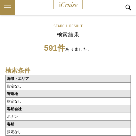
iCruise
SEARCH RESULT
検索結果
591件
ありました。
検索条件
海域・エリア
指定なし
寄港地
指定なし
客船会社
ポナン
客船
指定なし