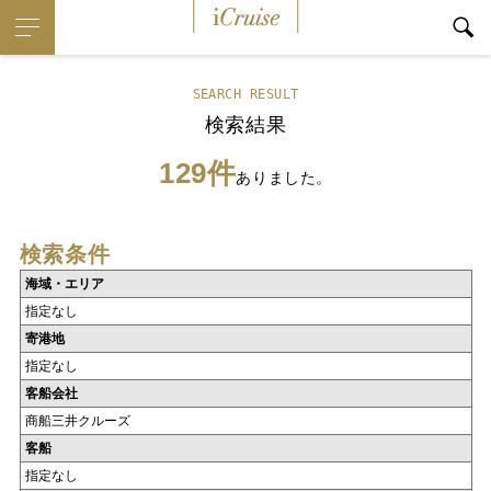
iCruise
SEARCH RESULT
検索結果
129件
ありました。
検索条件
海域・エリア
指定なし
寄港地
指定なし
客船会社
商船三井クルーズ
客船
指定なし