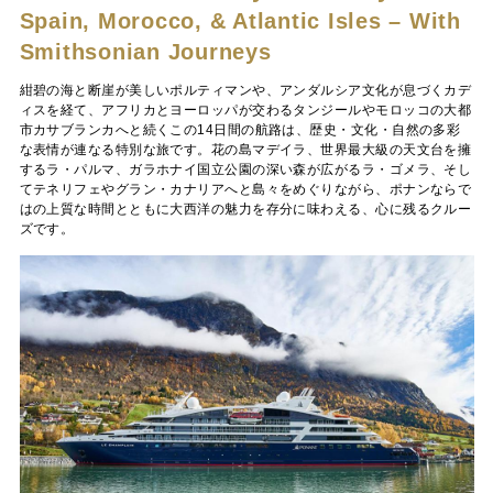
Spain, Morocco, & Atlantic Isles – With
Smithsonian Journeys
紺碧の海と断崖が美しいポルティマンや、アンダルシア文化が息づくカデ
ィスを経て、アフリカとヨーロッパが交わるタンジールやモロッコの大都
市カサブランカへと続くこの14日間の航路は、歴史・文化・自然の多彩
な表情が連なる特別な旅です。花の島マデイラ、世界最大級の天文台を擁
するラ・パルマ、ガラホナイ国立公園の深い森が広がるラ・ゴメラ、そし
てテネリフェやグラン・カナリアへと島々をめぐりながら、ポナンならで
はの上質な時間とともに大西洋の魅力を存分に味わえる、心に残るクルー
ズです。