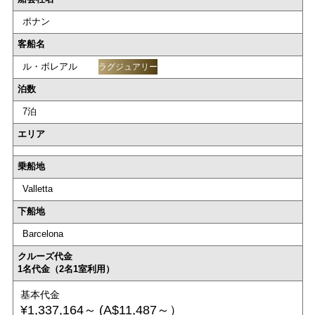
ポナン
客船名
ル・ボレアル
ラグジュアリー
泊数
7泊
エリア
乗船地
Valletta
下船地
Barcelona
クルーズ代金
1名代金（2名1室利用）
基本代金
¥1,337,164～
(A$11,487～）