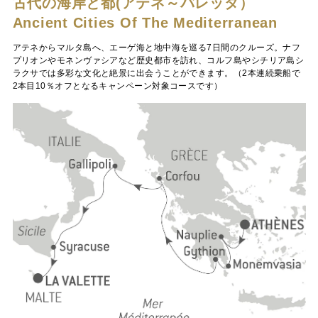
古代の海岸と都(アテネ～バレッタ）
Ancient Cities Of The Mediterranean
アテネからマルタ島へ、エーゲ海と地中海を巡る7日間のクルーズ。ナフ
プリオンやモネンヴァシアなど歴史都市を訪れ、コルフ島やシチリア島シ
ラクサでは多彩な文化と絶景に出会うことができます。（2本連続乗船で
2本目10％オフとなるキャンペーン対象コースです）