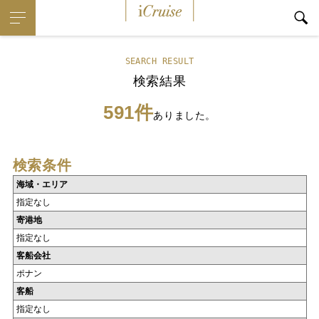
iCruise
SEARCH RESULT
検索結果
591件
ありました。
検索条件
海域・エリア
指定なし
寄港地
指定なし
客船会社
ポナン
客船
指定なし