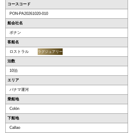
コースコード
PON-PA20261020-010
船会社名
ポナン
客船名
ロストラル
ラグジュアリー
泊数
10泊
エリア
パナマ運河
乗船地
Colón
下船地
Callao