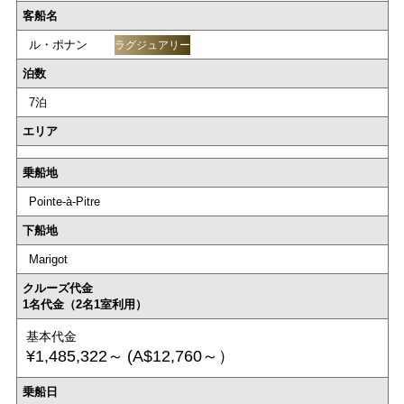
客船名
ル・ポナン
ラグジュアリー
泊数
7泊
エリア
乗船地
Pointe-à-Pitre
下船地
Marigot
クルーズ代金
1名代金（2名1室利用）
基本代金
¥1,485,322～
(A$12,760～）
乗船日