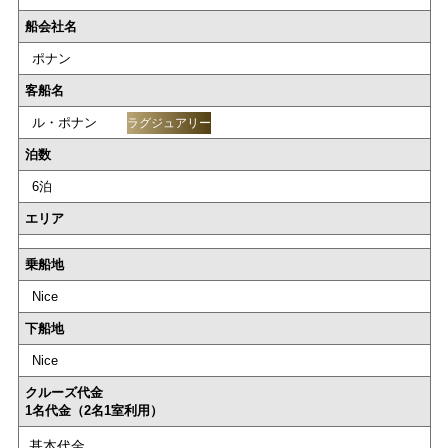
船会社名
ポナン
客船名
ル・ポナン
ラグジュアリー
泊数
6泊
エリア
乗船地
Nice
下船地
Nice
クルーズ代金
1名代金（2名1室利用）
基本代金