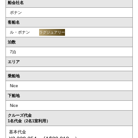
船会社名
ポナン
客船名
ル・ポナン
ラグジュアリー
泊数
7泊
エリア
乗船地
Nice
下船地
Nice
クルーズ代金
1名代金（2名1室利用）
基本代金