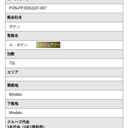
PON-PP20261107-007
船会社名
ポナン
客船名
ル・ポナン
ラグジュアリー
泊数
7泊
エリア
乗船地
Mindelo
下船地
Mindelo
クルーズ代金
1名代金（2名1室利用）