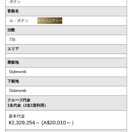
ポナン
客船名
ル・ポナン
ラグジュアリー
泊数
7泊
エリア
乗船地
Dubrovnik
下船地
Dubrovnik
クルーズ代金
1名代金（2名1室利用）
基本代金
¥2,329,254～
(A$20,010～）