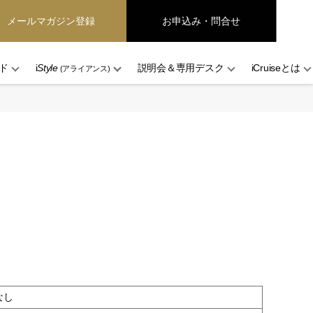
メールマガジン登録
お申込み・問合せ
ド
i
Style
説明会＆専用デスク
iCruiseとは
(アライアンス)
なし