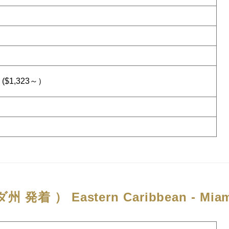
）
）
($1,323～）
州 発着 ）
Eastern Caribbean - Mia