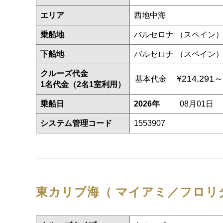
エリア
西地中海
乗船地
バルセロナ （スペイン
下船地
バルセロナ （スペイン
クルーズ代金
¥214,291～
基本代金
1名代金（2名1室利用）
乗船日
2026年
08月01日
システム管理コード
1553907
東カリブ海（ マイアミ／フロリダ