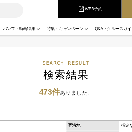
iCruise
open_in_new
WEB予約
パンフ・動画特集
特集・キャンペーン
Q&A・クルーズガイ
SEARCH RESULT
検索結果
473件
ありました。
寄港地
指定