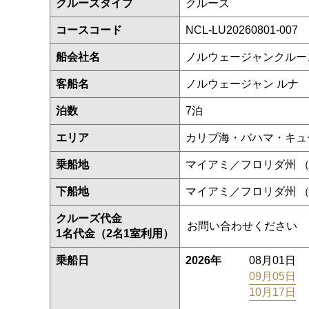
クルーズタイプ
クルーズ
コースコード
NCL-LU20260801-007
船会社名
ノルウェージャンクルー
客船名
ノルウェージャン ルナ
泊数
7泊
エリア
カリブ海・バハマ・キュ
乗船地
マイアミ／フロリダ州 
下船地
マイアミ／フロリダ州 
クルーズ代金
お問い合わせください
1名代金（2名1室利用）
乗船日
2026年
08月01日
09月05日
10月17日