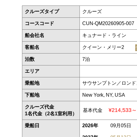
クルーズタイプ
クルーズ
コースコード
CUN-QM20260905-007
船会社名
キュナード・ライン
客船名
クイーン・メリー2
泊数
7泊
エリア
乗船地
サウサンプトン／ロンド
下船地
New York, NY, USA
クルーズ代金
¥214,533～
基本代金
1名代金（2名1室利用）
乗船日
2026年
09月05日