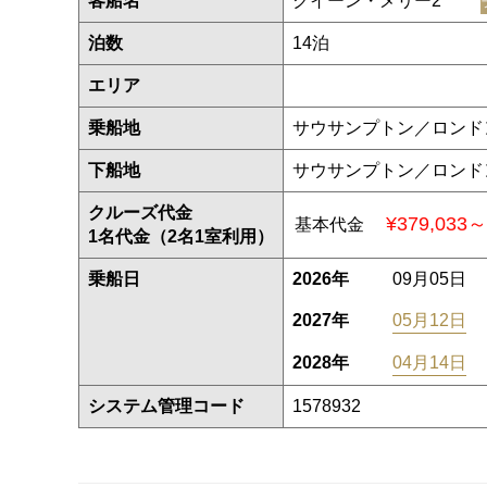
客船名
クイーン・メリー2
泊数
14泊
エリア
乗船地
サウサンプトン／ロンド
下船地
サウサンプトン／ロンド
クルーズ代金
¥379,033～
基本代金
1名代金（2名1室利用）
乗船日
2026年
09月05日
2027年
05月12日
2028年
04月14日
システム管理コード
1578932