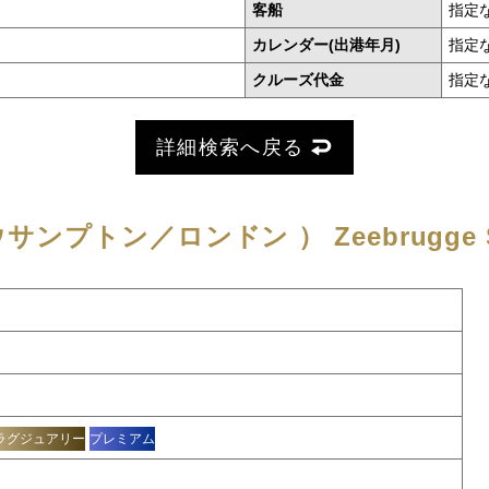
客船
指定
カレンダー(出港年月)
指定
クルーズ代金
指定
詳細検索へ戻る
サウサンプトン／ロンドン ）
Zeebrugge 
ラグジュアリー
プレミアム