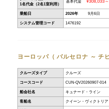
¥308,033～
基本代金
1名代金（2名1室利用）
乗船日
2026年
9月6日
システム管理コード
1476192
ヨーロッパ（ バルセロナ ～ チ
クルーズタイプ
クルーズ
コースコード
CUN-QV20260907-014
船会社名
キュナード・ライン
客船名
クイーン・ヴィクトリ