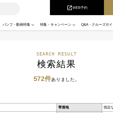
iCruise
open_in_new
WEB予約
パンフ・動画特集
特集・キャンペーン
Q&A・クルーズガイ
SEARCH RESULT
検索結果
572件
ありました。
寄港地
指定