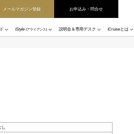
メールマガジン登録
お申込み・問合せ
ド
i
Style
説明会＆専用デスク
iCruiseとは
(アライアンス)
なし