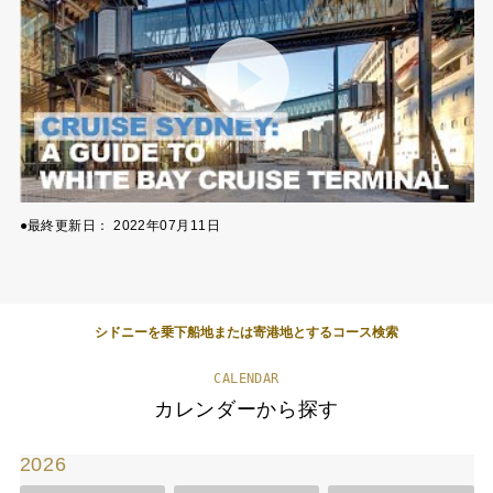
●最終更新日：
2022年07月11日
シドニーを乗下船地または寄港地とするコース検索
CALENDAR
カレンダーから探す
2026
2