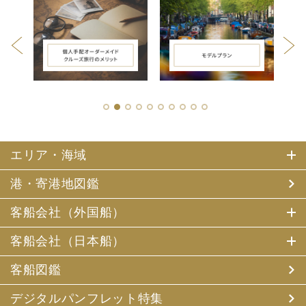
1
2
3
4
5
6
7
8
9
10
エリア・海域
港・寄港地図鑑
客船会社（外国船）
客船会社（日本船）
客船図鑑
デジタルパンフレット特集