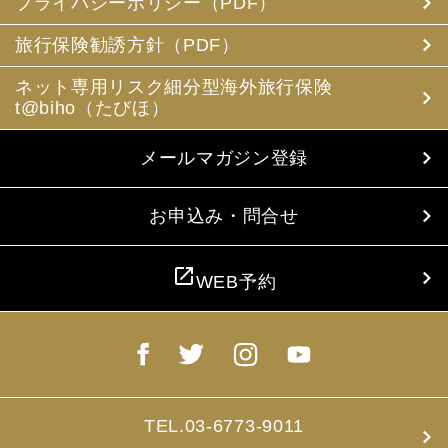
プライバシーポリシー（PDF）
旅行保険勧誘方針（PDF）
ネット専用リスク細分型海外旅行保険
t@biho（たびほ）
メールマガジン登録
お申込み・問合せ
open_in_new
WEB予約
TEL.03-6773-9011