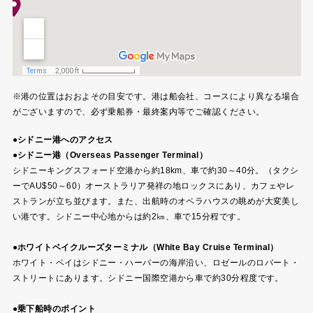
※港の位置はおおよその目安です。港は船会社、コースにより異なる場合
がございますので、必ず乗船券・最終案内等でご確認ください。
●シドニー港へのアクセス
●シドニー港（Overseas Passenger Terminal）
シドニーキングスフォード空港から約18km、車で約30～40分。（タクシ
ーでAU$50～60）オーストラリア発祥の地ロックスにあり、カフェやレ
ストランが立ち並びます。また、出航時のオペラハウスの眺めが大変美し
い港です。シドニー中心地からは約2㎞、車で15分程です。
●ホワイトベイクルーズターミナル（White Bay Cruise Terminal）
ホワイト・ベイはシドニー・ハーバーの海岸沿い、ロゼールのロバート・
ストリートにあります。シドニー国際空港から車で約30分程度です。
●乗下船時のポイント