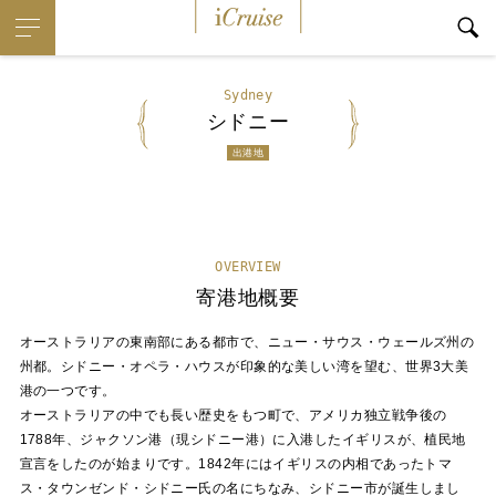
iCruise
Sydney
シドニー
出港地
OVERVIEW
寄港地概要
オーストラリアの東南部にある都市で、ニュー・サウス・ウェールズ州の
州都。シドニー・オペラ・ハウスが印象的な美しい湾を望む、世界3大美
港の一つです。
オーストラリアの中でも長い歴史をもつ町で、アメリカ独立戦争後の
1788年、ジャクソン港（現シドニー港）に入港したイギリスが、植民地
宣言をしたのが始まりです。1842年にはイギリスの内相であったトマ
ス・タウンゼンド・シドニー氏の名にちなみ、シドニー市が誕生しまし