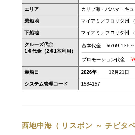
エリア
カリブ海・バハマ・キュ
乗船地
マイアミ／フロリダ州 
下船地
マイアミ／フロリダ州 
クルーズ代金
¥769,136～
基本代金
1名代金（2名1室利用）
¥
プロモーション代金
乗船日
2026年
12月21日
システム管理コード
1584157
西地中海（ リスボン ～ チビタ