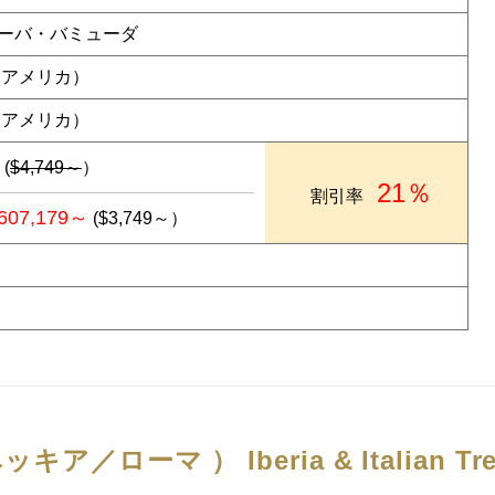
ーバ・バミューダ
（アメリカ）
（アメリカ）
(
$4,749～
）
21％
割引率
607,179～
($3,749～）
ベッキア／ローマ ）
Iberia & Italian T