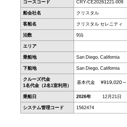
コースコード
CRY-CE20261221-009
船会社名
クリスタル
客船名
クリスタル セレニティ
泊数
9泊
エリア
乗船地
San Diego, California
下船地
San Diego, California
クルーズ代金
¥919,020～
基本代金
1名代金（2名1室利用）
乗船日
2026年
12月21日
システム管理コード
1562474