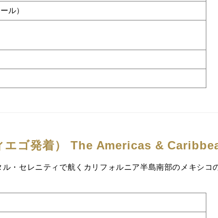
ポール）
ィエゴ発着）
The Americas & Caribbe
タル・セレニティで航くカリフォルニア半島南部のメキシコ