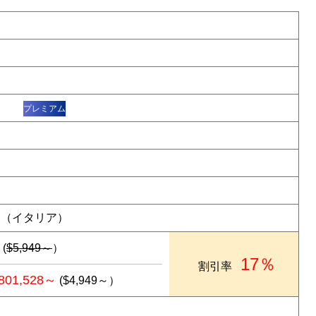
ナ
プレミアム
）
 （イタリア）
(
$5,949～
）
17％
割引率
801,528～
($4,949～）