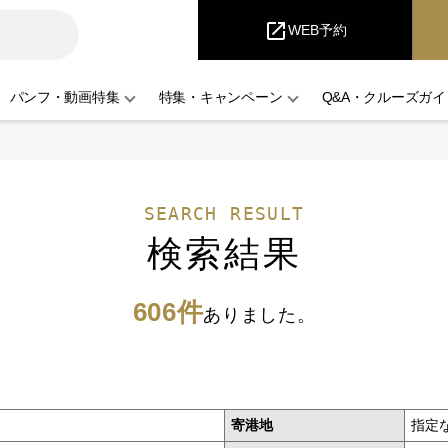
iCruise
open_in_new
WEB予約
パンフ・動画特集
特集・キャンペーン
Q&A・クルーズガイ
SEARCH RESULT
検索結果
606件
ありました。
寄港地
指定