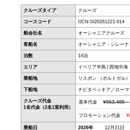
クルーズタイプ
クルーズ
コースコード
OCN-SI20261221-014
船会社名
オーシャニアクルーズ
客船名
オーシャニア・シレー
泊数
14泊
エリア
イベリア半島 | 西地中海
乗船地
リスボン （ポルトガル
下船地
チビタベッキア／ローマ
クルーズ代金
¥963,485～
基本代金
1名代金（2名1室利用）
¥
プロモーション代金
乗船日
2026年
12月21日