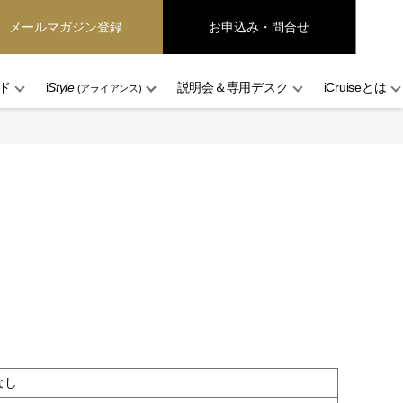
メールマガジン登録
お申込み・問合せ
ド
i
Style
説明会＆専用デスク
iCruiseとは
(アライアンス)
なし