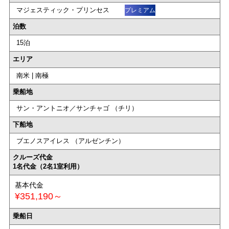
マジェスティック・プリンセス
プレミアム
泊数
15泊
エリア
南米 | 南極
乗船地
サン・アントニオ／サンチャゴ （チリ）
下船地
ブエノスアイレス （アルゼンチン）
クルーズ代金
1名代金（2名1室利用）
基本代金
¥351,190～
乗船日