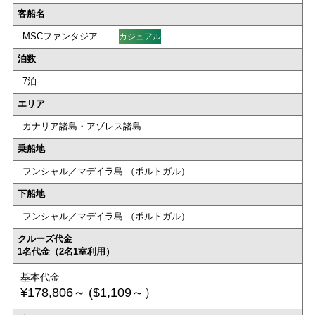
客船名
MSCファンタジア
カジュアル
泊数
7泊
エリア
カナリア諸島・アゾレス諸島
乗船地
フンシャル／マデイラ島 （ポルトガル）
下船地
フンシャル／マデイラ島 （ポルトガル）
クルーズ代金
1名代金（2名1室利用）
基本代金
¥178,806～
($1,109～）