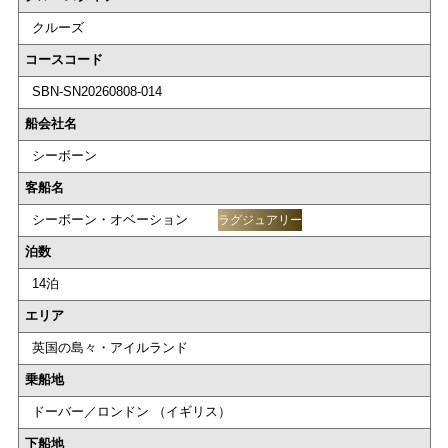
クルーズ
コースコード
SBN-SN20260808-014
船会社名
シーボーン
客船名
シーボーン・オベーション
ラグジュアリー
泊数
14泊
エリア
英国の島々・アイルランド
乗船地
ドーバー／ロンドン （イギリス）
下船地