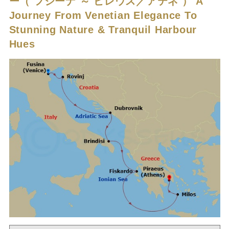
ー（ フジーナ ～ ピレウス／アテネ ）
A
Journey From Venetian Elegance To
Stunning Nature & Tranquil Harbour
Hues