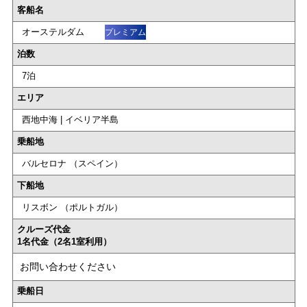
客船名
オーステルダム
プレミアム
泊数
7泊
エリア
西地中海 | イベリア半島
乗船地
バルセロナ （スペイン）
下船地
リスボン （ポルトガル）
クルーズ代金
1名代金（2名1室利用）
お問い合わせください
乗船日