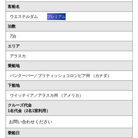
客船名
ウエステルダム
プレミアム
泊数
7泊
エリア
アラスカ
乗船地
バンクーバー／ブリティッシュコロンビア州 （カナダ）
下船地
ウイッティア／アラスカ州 （アメリカ）
クルーズ代金
1名代金（2名1室利用）
お問い合わせください
乗船日