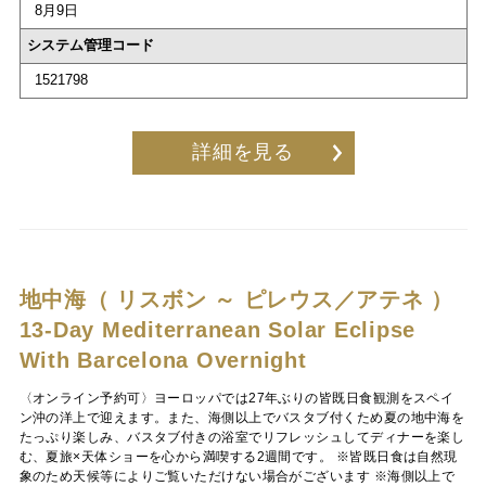
8月9日
システム管理コード
1521798
詳細を見る
地中海（ リスボン ～ ピレウス／アテネ ）
13-Day Mediterranean Solar Eclipse
With Barcelona Overnight
〈オンライン予約可〉ヨーロッパでは27年ぶりの皆既日食観測をスペイ
ン沖の洋上で迎えます。また、海側以上でバスタブ付くため夏の地中海を
たっぷり楽しみ、バスタブ付きの浴室でリフレッシュしてディナーを楽し
む、夏旅×天体ショーを心から満喫する2週間です。 ※皆既日食は自然現
象のため天候等によりご覧いただけない場合がございます ※海側以上で