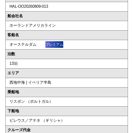
HAL-OO20260809-013
船会社名
ホーランドアメリカライン
客船名
オーステルダム
プレミアム
泊数
13泊
エリア
西地中海 | イベリア半島
乗船地
リスボン （ポルトガル）
下船地
ピレウス／アテネ （ギリシャ）
クルーズ代金