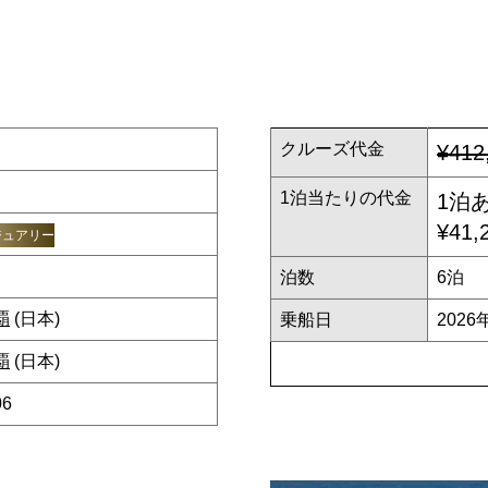
クルーズ代金
¥412
1泊当たりの代金
1泊
¥41,
ジュアリー
泊数
6泊
覇
(日本)
乗船日
2026
覇
(日本)
06