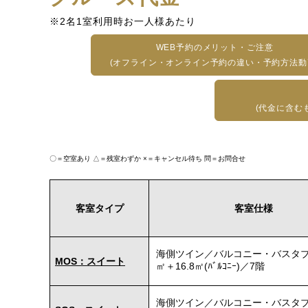
※2名1室利用時お一人様あたり
WEB予約のメリット・ご注意
(オフライン・オンライン予約の違い・予約方法動
(代金に含む
〇＝空室あり
△＝残室わずか
×＝キャンセル待ち
問＝お問合せ
客室タイプ
客室仕様
海側ツイン／バルコニー・バスタブ付
MOS：スイート
㎡＋16.8㎡(ﾊﾞﾙｺﾆｰ)／7階
海側ツイン／バルコニー・バスタブ付