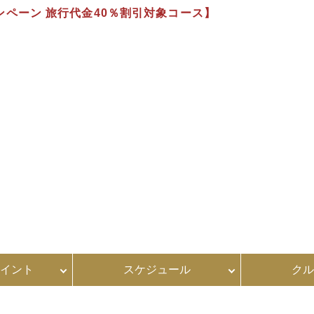
船キャンペーン 旅行代金40％割引対象コース】
）
。
イント
スケジュール
クル