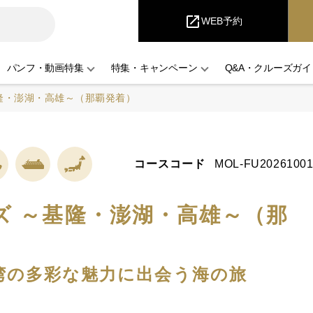
iCruise
open_in_new
WEB予約
パンフ・動画特集
特集・キャンペーン
Q&A・クルーズガイ
隆・澎湖・高雄～（那覇発着）
コースコード
MOL-FU20261001
ズ ～基隆・澎湖・高雄～（那
台湾の多彩な魅力に出会う海の旅