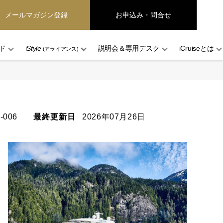
メールマガジン登録
お申込み・問合せ
ド
i
Style
説明会＆専用デスク
iCruiseとは
(アライアンス)
-006
最終更新日
2026年07月26日