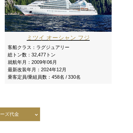
ミツイ オーシャン フジ
客船クラス：
ラグジュアリー
総トン数：
32,477トン
就航年月：
2009年06月
最新改装年月：
2024年12月
乗客定員/乗組員数：
458名 / 330名
ーズ代金