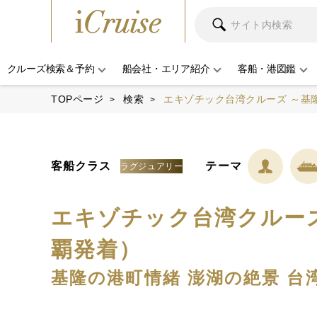
クルーズ検索＆予約
船会社・エリア紹介
客船・港図鑑
TOPページ
検索
エキゾチック台湾クルーズ ～基
客船クラス
テーマ
ラグジュアリー
エキゾチック台湾クルー
覇発着）
基隆の港町情緒 澎湖の絶景 