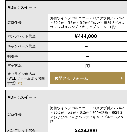
VDE：スイート
海側ツイン／バルコニー・バスタブ付／26.4㎡
客室仕様
～30.2㎡＋5.3㎡～6.2㎡(ﾊﾞﾙｺﾆｰ）※29.2㎡およ
び30.2㎡はハンディキャップルーム／6階
¥444,000
パンフレット代金
－
キャンペーン代金
－
割引率
空室状況
問
オフライン申込み
お問合せフォーム
(WEBフォームよりお問
合せ)
VDF：スイート
海側ツイン／バルコニー・バスタブ付／26.4㎡
～30.2㎡＋5.3㎡～6.2㎡(ﾊﾞﾙｺﾆｰ/鉄板）※29.2
客室仕様
㎡および30.2㎡はハンディキャップルーム／5
階
¥434,000
パンフレット代金