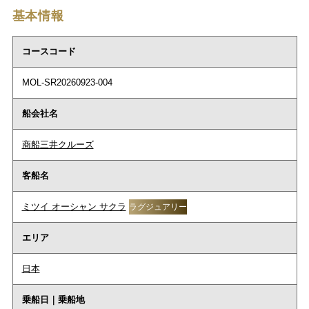
基本情報
コースコード
MOL-SR20260923-004
船会社名
商船三井クルーズ
客船名
ミツイ オーシャン サクラ
ラグジュアリー
エリア
日本
乗船日｜乗船地