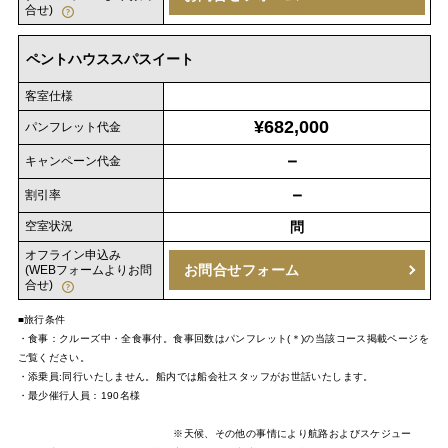
合せ)
ペントハウススパスイート
客室仕様
¥682,000
パンフレット代金
－
キャンペーン代金
－
割引率
空室状況
問
オフライン申込み
お問合せフォーム
(WEBフォームよりお問
合せ)
■旅行条件
・食事：クルーズ中・全食事付。食事回数はパンフレット(＊)の当該コース掲載ページを
ご覧ください。
・添乗員:同行いたしません。船内では船会社スタッフがお世話いたします。
・最少催行人員：190名様
※天候、その他の事情により航路およびスケジュー