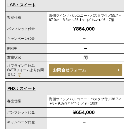
LSB：スイート
海側ツイン／バルコニー・バスタブ付／55.7～
客室仕様
87.0㎡＋8.8㎡～36.1㎡（ﾊﾞﾙｺﾆｰ)／6・7階
¥864,000
パンフレット代金
－
キャンペーン代金
－
割引率
空室状況
問
オフライン申込み
お問合せフォーム
(WEBフォームよりお問
合せ)
PHX：スイート
海側ツイン／バルコニー・バスタブ付／36.7㎡
客室仕様
＋8～9.3㎡(ﾊﾞﾙｺﾆｰ）／9・10階
¥654,000
パンフレット代金
－
キャンペーン代金