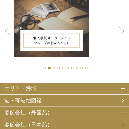
1
2
3
4
5
6
7
8
9
10
エリア・海域
港・寄港地図鑑
客船会社（外国船）
客船会社（日本船）