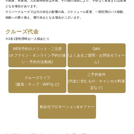
※航路、寄港地、入出港時間等は天候、その他の理由により、予告なく変更または抜港
となる場合があります。
※リバークルーズでは川の水位の影響の為、スケジュール変更、一部区間のバス移動、
他船への乗り換え、運行休止となる場合がございます。
クルーズ代金
※2名1室利用時お一人様あたり
WEB予約のメリット・ご注意
Q&A
(オフライン・オンライン予約の違
(よくあるご質問・お問合せフォー
い・予約方法動画)
ム)
ご予約条件
クルーズライフ
(代金に含むもの・キャンセル料規
(服装・チップ・WIFIなど)
定など)
船会社プロモーション&オファー