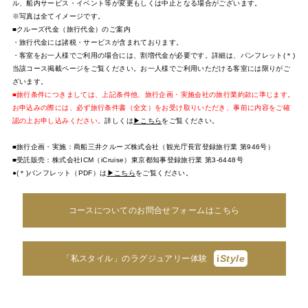
ル、船内サービス・イベント等が変更もしくは中止となる場合がございます。
※写真は全てイメージです。
■クルーズ代金（旅行代金）のご案内
・旅行代金には諸税・サービスが含まれております。
・客室をお一人様でご利用の場合には、割増代金が必要です。詳細は、パンフレット(＊)
当該コース掲載ページをご覧ください。お一人様でご利用いただける客室には限りがご
ざいます。
■旅行条件につきましては、上記条件他、旅行企画・実施会社の旅行業約款に準じます。
お申込みの際には、必ず旅行条件書（全文）をお受け取りいただき、事前に内容をご確
認の上お申し込みください。
詳しくは
▶こちら
をご覧ください。
■旅行企画・実施：商船三井クルーズ株式会社（観光庁長官登録旅行業 第946号）
■受託販売：株式会社ICM（iCruise）東京都知事登録旅行業 第3-6448号
●(＊)パンフレット（PDF）は
▶こちら
をご覧ください。
コースについてのお問合せフォームはこちら
i
Style
「私スタイル」のラグジュアリー体験