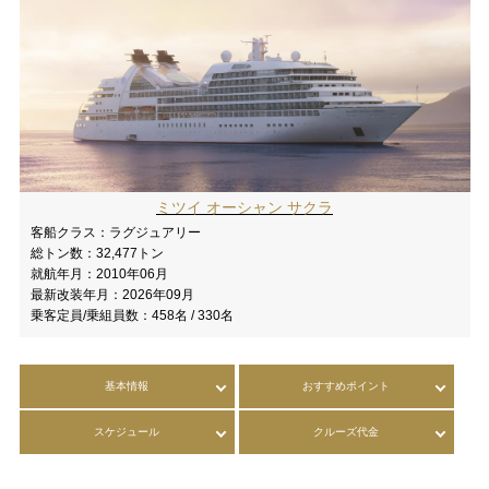
ミツイ オーシャン サクラ
客船クラス：
ラグジュアリー
総トン数：
32,477トン
就航年月：
2010年06月
最新改装年月：
2026年09月
乗客定員/乗組員数：
458名 / 330名
基本情報
おすすめポイント
スケジュール
クルーズ代金