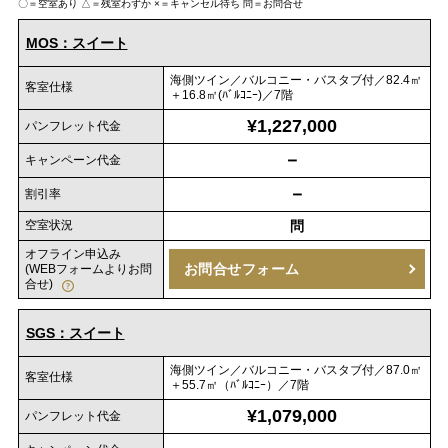
〇＝空室あり
△＝残室わずか
×＝キャンセル待ち
問＝お問合せ
MOS：スイート
海側ツイン／バルコニー・バスタブ付／82.4㎡
客室仕様
＋16.8㎡(ﾊﾞﾙｺﾆｰ)／7階
¥1,227,000
パンフレット代金
－
キャンペーン代金
－
割引率
空室状況
問
オフライン申込み
お問合せフォーム
(WEBフォームよりお問
合せ)
SGS：スイート
海側ツイン／バルコニー・バスタブ付／87.0㎡
客室仕様
＋55.7㎡（ﾊﾞﾙｺﾆｰ）／7階
¥1,079,000
パンフレット代金