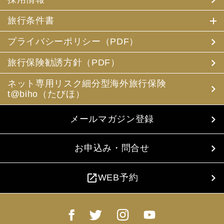
旅行条件書
プライバシーポリシー（PDF）
旅行保険勧誘方針（PDF）
ネット専用リスク細分型海外旅行保険
t@biho（たびほ）
メールマガジン登録
お申込み・問合せ
open_in_new
WEB予約