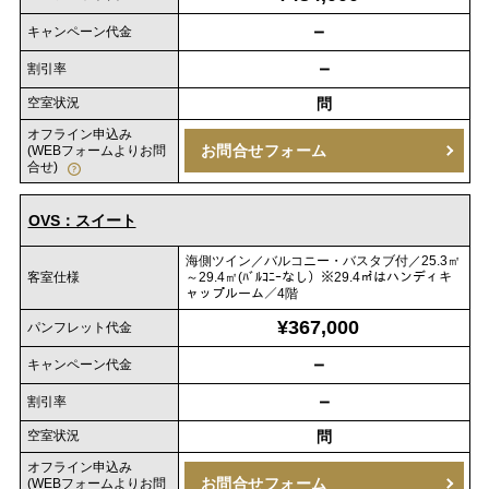
－
キャンペーン代金
－
割引率
空室状況
問
オフライン申込み
お問合せフォーム
(WEBフォームよりお問
合せ)
OVS：スイート
海側ツイン／バルコニー・バスタブ付／25.3㎡
客室仕様
～29.4㎡(ﾊﾞﾙｺﾆｰなし）※29.4㎡はハンディキ
ャップルーム／4階
¥367,000
パンフレット代金
－
キャンペーン代金
－
割引率
空室状況
問
オフライン申込み
お問合せフォーム
(WEBフォームよりお問