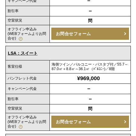
－
キャンペーン代金
－
割引率
空室状況
問
オフライン申込み
お問合せフォーム
(WEBフォームよりお問
合せ)
LSA：スイート
海側ツイン／バルコニー・バスタブ付／55.7～
客室仕様
87.0㎡＋8.8㎡～36.1㎡（ﾊﾞﾙｺﾆｰ)／8階
¥969,000
パンフレット代金
－
キャンペーン代金
－
割引率
空室状況
問
オフライン申込み
お問合せフォーム
(WEBフォームよりお問
合せ)