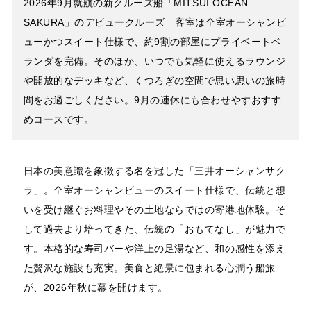
2026年9月就航の新クルーズ船「MITSUI OCEAN
SAKURA」のデビュークルーズ 客室は全室オーシャンビ
ューかつスイート仕様で、約9割の部屋にプライベートベ
ランダを完備。そのほか、いつでも気軽に使えるラウンジ
や開放的なデッキなど、くつろぎの空間で思い思いの旅時
間をお過ごしください。9月の連休にも合わせやすおすす
めコースです。
日本の美意識を象徴する名を冠した「三井オーシャンサク
ラ」。全室オーシャンビューのスイート仕様で、伝統と想
いを受け継ぐお料理やその土地ならではの寄港地体験。そ
して過去より培ってきた、伝統の「おもてなし」が魅力で
す。本格的な寿司バーや洋上の足湯など、和の感性を添え
た贅沢な施設も充実。美食と絶景に包まれる心潤う船旅
が、2026年秋に幕を開けます。