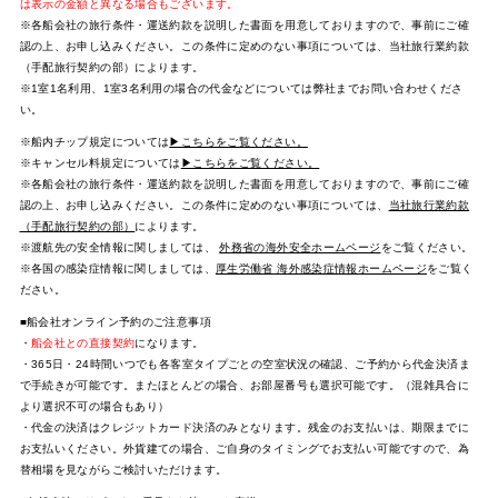
は表示の金額と異なる場合もございます。
※各船会社の旅行条件・運送約款を説明した書面を用意しておりますので、事前にご確
認の上、お申し込みください。この条件に定めのない事項については、当社旅行業約款
（手配旅行契約の部）によります。
※1室1名利用、1室3名利用の場合の代金などについては弊社までお問い合わせくださ
い。
※船内チップ規定については
▶こちらをご覧ください。
※キャンセル料規定については
▶こちらをご覧ください。
※各船会社の旅行条件・運送約款を説明した書面を用意しておりますので、事前にご確
認の上、お申し込みください。この条件に定めのない事項については、
当社旅行業約款
（手配旅行契約の部）
によります。
※渡航先の安全情報に関しましては、
外務省の海外安全ホームページ
をご覧ください。
※各国の感染症情報に関しましては、
厚生労働省 海外感染症情報ホームページ
をご覧く
ださい。
■船会社オンライン予約のご注意事項
・
船会社との直接契約
になります。
・365日・24時間いつでも各客室タイプごとの空室状況の確認、ご予約から代金決済ま
で手続きが可能です。またほとんどの場合、お部屋番号も選択可能です。（混雑具合に
より選択不可の場合もあり）
・代金の決済はクレジットカード決済のみとなります。残金のお支払いは、期限までに
お支払いください。外貨建ての場合、ご自身のタイミングでお支払い可能ですので、為
替相場を見ながらご検討いただけます。