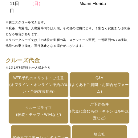
11日
（日）
Miami Florida
目
※横にスクロールできます。
※航路、寄港地、入出港時間等は天候、その他の理由により、予告なく変更または抜港
となる場合があります。
※リバークルーズでは川の水位の影響の為、スケジュール変更、一部区間のバス移動、
他船への乗り換え、運行休止となる場合がございます。
クルーズ代金
※2名1室利用時お一人様あたり
WEB予約のメリット・ご注意
Q&A
(オフライン・オンライン予約の違
(よくあるご質問・お問合せフォー
い・予約方法動画)
ム)
ご予約条件
クルーズライフ
(代金に含むもの・キャンセル料規
(服装・チップ・WIFIなど)
定など)
船会社
船会社プロモーション&オファー