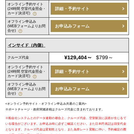
オンライン予約サイト
詳細・予約サイト
(24時間 空室代金照会・
カード決済可)
オフライン申込み
お申込みフォーム
(WEBフォームよりお問
合せ)
インサイド（内側）
¥129,404～
$799～
クルーズ代金
オンライン予約サイト
詳細・予約サイト
(24時間 空室代金照会・
カード決済可)
オフライン申込み
お申込みフォーム
(WEBフォームよりお問
合せ)
<オンライン予約サイト・オフライン申込み共通のご案内>
※ポートチャージ・政府関連諸税はクルーズ代金に含まれております。
※船会社システムとのデータ連動の都合上、クルーズ代金、空室状況に誤差が生じるて
いる場合がございます。お申込み時に必ずご確認ください。また日本円表記は目安代金
となります。クルーズ代金は変動性となり、また為替レート変動に伴い、予約確定の際