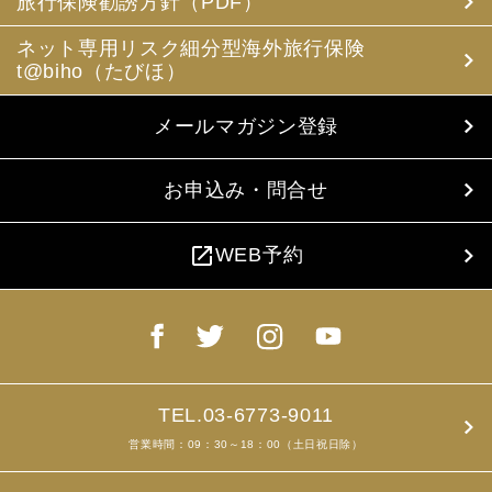
旅行保険勧誘方針（PDF）
ネット専用リスク細分型海外旅行保険
t@biho（たびほ）
メールマガジン登録
お申込み・問合せ
open_in_new
WEB予約
TEL.03-6773-9011
営業時間：09：30～18：00（土日祝日除）