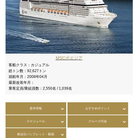
MSCポエジア
客船クラス：
カジュアル
総トン数：
92,627トン
就航年月：
2008年04月
最新改装年月：
乗客定員/乗組員数：
2,550名 / 1,039名
基本情報
おすすめポイント
スケジュール
クルーズ代金
船会社パンフレット・動画