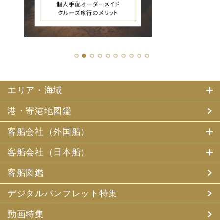
1
2
3
4
5
6
7
8
9
10
エリア・海域
港・寄港地図鑑
客船会社（外国船）
客船会社（日本船）
客船図鑑
デジタルパンフレット特集
動画特集