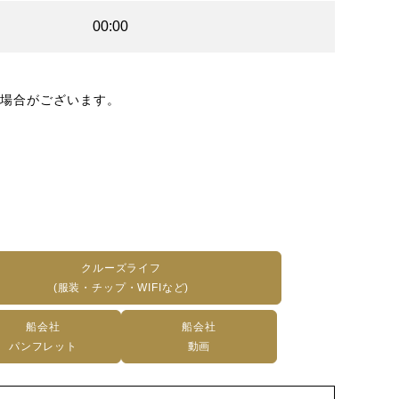
00:00
場合がございます。
クルーズライフ
(服装・チップ・WIFIなど)
船会社
船会社
パンフレット
動画