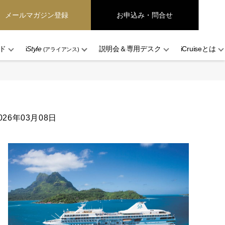
メールマガジン登録
お申込み・問合せ
ド
i
Style
説明会＆専用デスク
iCruiseとは
(アライアンス)
026年03月08日