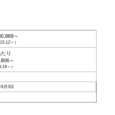
30,869～
715.12～）
あたり
,806～
83.19～）
年6月3日