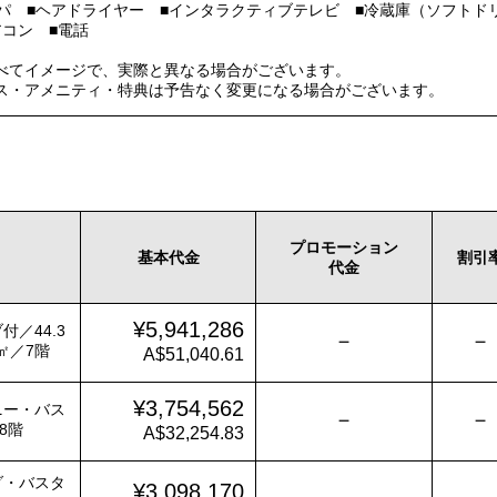
ッパ ■ヘアドライヤー ■インタラクティブテレビ ■冷蔵庫（ソフトド
アコン ■電話
べてイメージで、実際と異なる場合がございます。
ス・アメニティ・特典は予告なく変更になる場合がございます。
プロモーション
基本代金
割引
代金
¥5,941,286
／44.3
－
－
2㎡／7階
A$51,040.61
¥3,754,562
ニー・バス
－
－
8階
A$32,254.83
ダ・バスタ
¥3,098,170