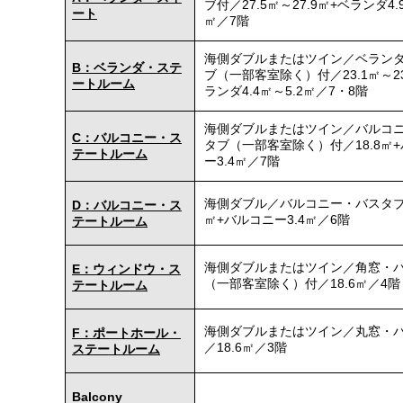
ブ付／27.5㎡～27.9㎡+ベランダ4.
ート
㎡／7階
海側ダブルまたはツイン／ベラン
B：ベランダ・ステ
ブ（一部客室除く）付／23.1㎡～23
ートルーム
ランダ4.4㎡～5.2㎡／7・8階
海側ダブルまたはツイン／バルコ
C：バルコニー・ス
タブ（一部客室除く）付／18.8㎡
テートルーム
ー3.4㎡／7階
海側ダブル／バルコニー・バスタブ付
D：バルコニー・ス
㎡+バルコニー3.4㎡／6階
テートルーム
海側ダブルまたはツイン／角窓・
E：ウィンドウ・ス
（一部客室除く）付／18.6㎡／4階
テートルーム
海側ダブルまたはツイン／丸窓・
F：ポートホール・
／18.6㎡／3階
ステートルーム
Balcony