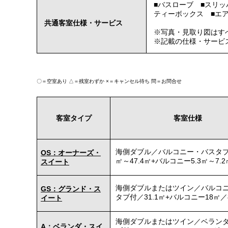
■バスローブ ■スリ
ティーボックス ■エ
共通客室仕様・サービス
※写真・見取り図はす
※記載の仕様・サービ
〇＝空室あり
△＝残室わずか
×＝キャンセル待ち
問＝お問合せ
客室タイプ
客室仕様
海側ダブル／バルコニー・バスタブ付
OS：オーナーズ・
㎡～47.4㎡+バルコニー5.3㎡～7.
スイート
海側ダブルまたはツイン／バルコ
GS：グランド・ス
タブ付／31.1㎡+バルコニー18㎡／
イート
海側ダブルまたはツイン／ベラン
A：ベランダ・スイ