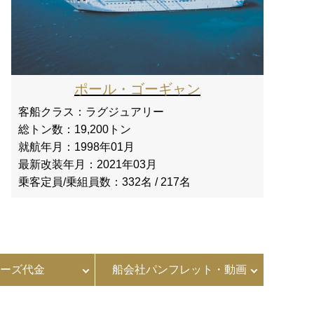
ポール・ゴーギャン
客船クラス：
ラグジュアリー
総トン数：
19,200トン
就航年月：
1998年01月
最新改装年月：
2021年03月
乗客定員/乗組員数：
332名 / 217名
ーズ代金
船会社パンフレット・動画