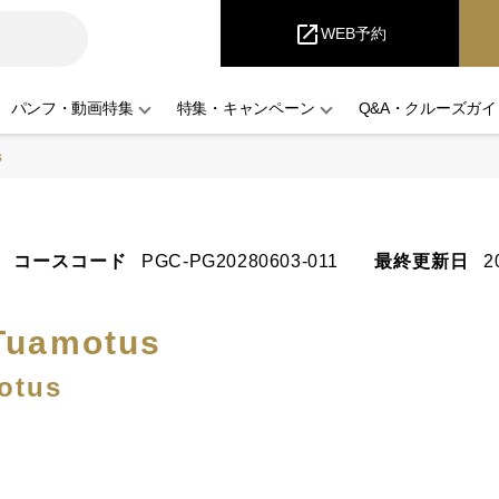
iCruise
open_in_new
WEB予約
パンフ・動画特集
特集・キャンペーン
Q&A・クルーズガイ
s
コースコード
PGC-PG20280603-011
最終更新日
2
 Tuamotus
otus