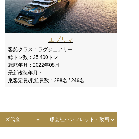
エブリマ
客船クラス：
ラグジュアリー
総トン数：
25,400トン
就航年月：
2022年08月
最新改装年月：
乗客定員/乗組員数：
298名 / 246名
ーズ代金
船会社パンフレット・動画