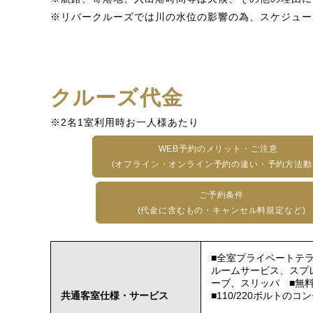
※リバークルーズでは川の水位の影響の為、スケジュー
クルーズ代金
※2名1室利用時お一人様あたり
WEB予約のメリット・ご注意
(オフライン・オンライン予約の違い・予約方法動
ご予約条件
(代金に含むもの・キャンセル料規定など)
■全室プライベートテ
ルームサービス、スプ
ーブ、スリッパ ■無料
共通客室仕様・サービス
■110/220ボルトの