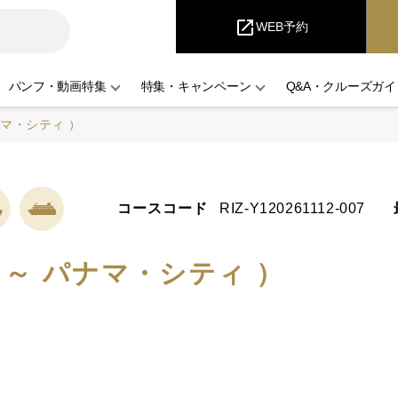
iCruise
open_in_new
WEB予約
パンフ・動画特集
特集・キャンペーン
Q&A・クルーズガイ
ナマ・シティ ）
コースコード
RIZ-Y120261112-007
 ～ パナマ・シティ ）