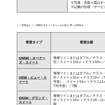
※写真・見取り図はす
※記載の仕様・サービ
〇＝空室あり
△＝残室わずか
×＝キャンセル待ち
問＝お問合せ
客室タイプ
客室仕様
海側ツインまたはダブル／テラス
OWNR：オーナー
付／スイート101㎡＋テラス59㎡／
ズ・スイート
海側ツインまたはダブル／テラス
付／スイート51㎡＋テラス10㎡（73
VIEW：ビュー・ス
号室）、スイート53㎡＋テラス12㎡
イート
735号室）／7階
海側ツインまたはダブル／テラス
GRAN：グランド・
付／スイート54㎡＋テラス10～11
スイート
階