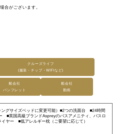
場合がございます。
クルーズライフ
(服装・チップ・WIFIなど)
船会社
船会社
パンフレット
動画
ングサイズベッドに変更可能）■2つの洗面台 ■24時間
■英国高級ブランドAspreyのバスアメニティ、バスロ
■ドライヤー ■低アレルギー枕（ご要望に応じて）