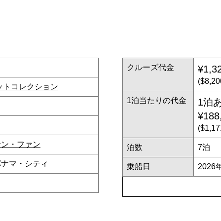
クルーズ代金
¥1,3
($8,
ットコレクション
1泊当たりの代金
1泊
¥188
($1,
サン・ファン
泊数
7泊
 パナマ・シティ
乗船日
2026