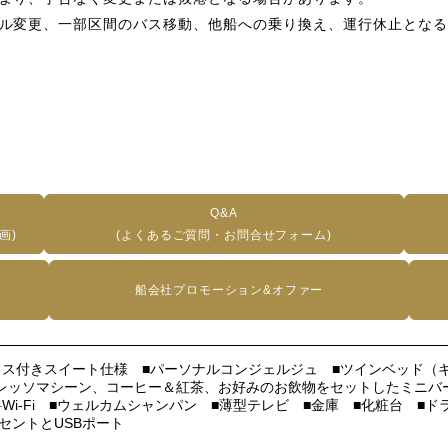
ル変更、一部区間のバス移動、他船への乗り換え、運行休止となる
Q&A
画)
(よくあるご質問・お問合せフォーム)
船会社プロモーション&オファー
ラス付きスイート仕様 ■パーソナルコンジェルジュ ■ツインベッド（キ
レッソマシーン、コーヒー＆紅茶、お好みのお飲物をセットしたミニバー 
Wi-Fi ■ウェルカムシャンパン ■薄型テレビ ■金庫 ■化粧台 
コンセントとUSBポート