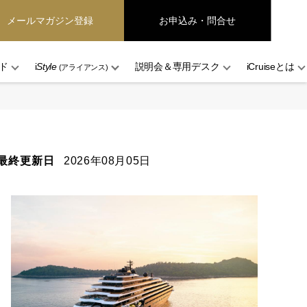
メールマガジン登録
お申込み・問合せ
ド
i
Style
説明会＆専用デスク
iCruiseとは
(アライアンス)
最終更新日
2026年08月05日