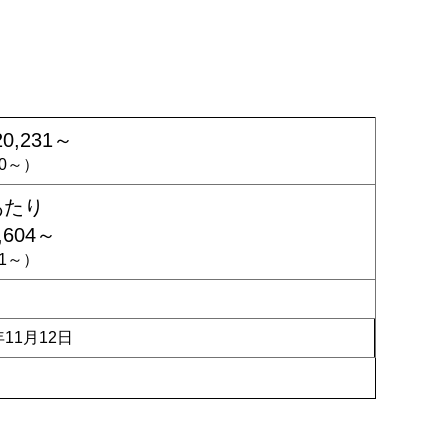
20,231～
200～）
あたり
,604～
171～）
年11月12日