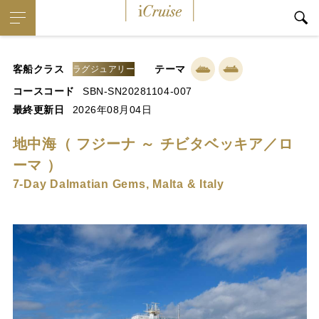
iCruise
客船クラス
テーマ
ラグジュアリー
コースコード
SBN-SN20281104-007
最終更新日
2026年08月04日
地中海（ フジーナ ～ チビタベッキア／ロ
ーマ ）
7-Day Dalmatian Gems, Malta & Italy