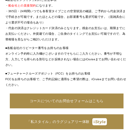
・
船会社との直接契約
になります。
・365日・24時間いつでも各客室タイプごとの空室状況の確認、ご予約から代金決済ま
で手続きが可能です。またほとんどの場合、お部屋番号も選択可能です。（混雑具合に
より選択不可の場合もあり）
・代金の決済はクレジットカード決済のみとなります。残金のお支払いは、期限までに
お支払いください。外貨建ての場合、ご自身のタイミングでお支払い可能ですので、為
替相場を見ながらご検討いただけます。
■各船会社のリピーター番号をお持ちのお客様
オンライン予約時に入力欄がございますのでそちらにご入力ください。番号が不明な
方、入力しても得られる割引などが反映されない場合にはiCruiseまでお問い合わせくだ
さい。
■フューチャークルーズデポジット（FCC）をお持ちのお客様
FCCをお持ちのお客様で、ご予約記録に適用をご希望の際は、iCruiseまでお問い合わせ
ください。
コースについてのお問合せフォームはこちら
i
Style
「私スタイル」のラグジュアリー体験