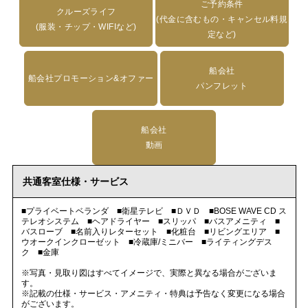
ご予約条件
クルーズライフ
(代金に含むもの・キャンセル料規
(服装・チップ・WIFIなど)
定など)
船会社
船会社プロモーション&オファー
パンフレット
船会社
動画
共通客室仕様・サービス
■プライベートベランダ ■衛星テレビ ■ＤＶＤ ■BOSE WAVE CD ス
テレオシステム ■ヘアドライヤー ■スリッパ ■バスアメニティ ■
バスローブ ■名前入りレターセット ■化粧台 ■リビングエリア ■
ウオークインクローゼット ■冷蔵庫/ミニバー ■ライティングデス
ク ■金庫
※写真・見取り図はすべてイメージで、実際と異なる場合がございま
す。
※記載の仕様・サービス・アメニティ・特典は予告なく変更になる場合
がございます。