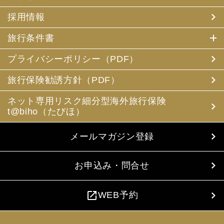
採用情報
旅行条件書
プライバシーポリシー（PDF）
旅行保険勧誘方針（PDF）
ネット専用リスク細分型海外旅行保険
t@biho（たびほ）
メールマガジン登録
お申込み・問合せ
open_in_new
WEB予約