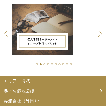
1
2
3
4
5
6
7
8
9
10
エリア・海域
港・寄港地図鑑
客船会社（外国船）