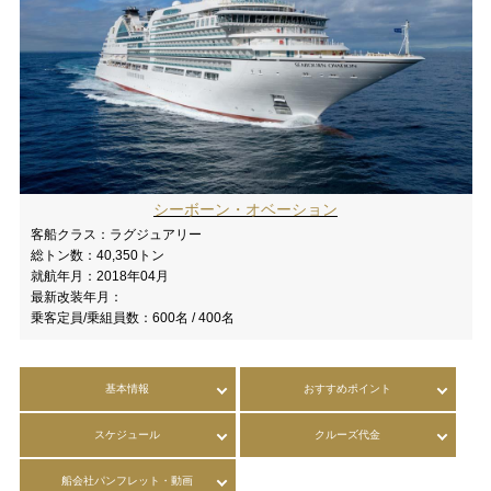
シーボーン・オベーション
客船クラス：
ラグジュアリー
総トン数：
40,350トン
就航年月：
2018年04月
最新改装年月：
乗客定員/乗組員数：
600名 / 400名
基本情報
おすすめポイント
スケジュール
クルーズ代金
船会社パンフレット・動画