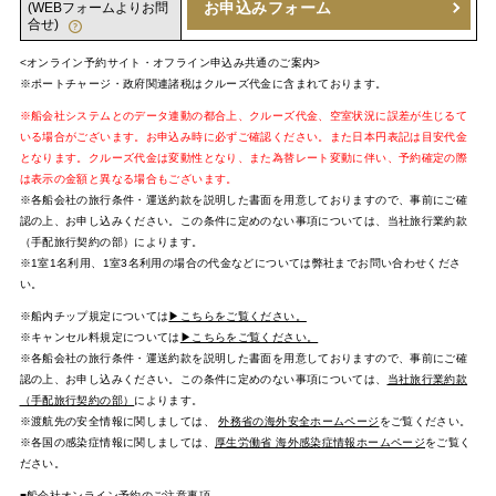
お申込みフォーム
(WEBフォームよりお問
合せ)
<オンライン予約サイト・オフライン申込み共通のご案内>
※ポートチャージ・政府関連諸税はクルーズ代金に含まれております。
※船会社システムとのデータ連動の都合上、クルーズ代金、空室状況に誤差が生じるて
いる場合がございます。お申込み時に必ずご確認ください。また日本円表記は目安代金
となります。クルーズ代金は変動性となり、また為替レート変動に伴い、予約確定の際
は表示の金額と異なる場合もございます。
※各船会社の旅行条件・運送約款を説明した書面を用意しておりますので、事前にご確
認の上、お申し込みください。この条件に定めのない事項については、当社旅行業約款
（手配旅行契約の部）によります。
※1室1名利用、1室3名利用の場合の代金などについては弊社までお問い合わせくださ
い。
※船内チップ規定については
▶こちらをご覧ください。
※キャンセル料規定については
▶こちらをご覧ください。
※各船会社の旅行条件・運送約款を説明した書面を用意しておりますので、事前にご確
認の上、お申し込みください。この条件に定めのない事項については、
当社旅行業約款
（手配旅行契約の部）
によります。
※渡航先の安全情報に関しましては、
外務省の海外安全ホームページ
をご覧ください。
※各国の感染症情報に関しましては、
厚生労働省 海外感染症情報ホームページ
をご覧く
ださい。
■船会社オンライン予約のご注意事項