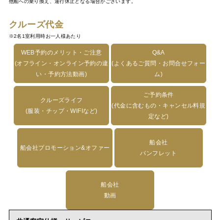
他船への乗り換え、運行休止となる場合がございます。
クルーズ代金
※2名1室利用時お一人様あたり
WEB予約のメリット・ご注意
Q&A
(オフライン・オンライン予約の違
(よくあるご質問・お問合せフォー
い・予約方法動画)
ム)
ご予約条件
クルーズライフ
(代金に含むもの・キャンセル料規
(服装・チップ・WIFIなど)
定など)
船会社
船会社プロモーション&オファー
パンフレット
船会社
動画