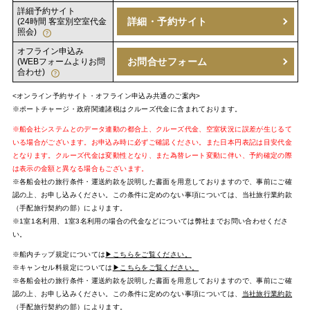
詳細予約サイト
詳細・予約サイト
(24時間 客室別空室代金
照会)
オフライン申込み
お問合せフォーム
(WEBフォームよりお問
合わせ)
<オンライン予約サイト・オフライン申込み共通のご案内>
※ポートチャージ・政府関連諸税はクルーズ代金に含まれております。
※船会社システムとのデータ連動の都合上、クルーズ代金、空室状況に誤差が生じるて
いる場合がございます。お申込み時に必ずご確認ください。また日本円表記は目安代金
となります。クルーズ代金は変動性となり、また為替レート変動に伴い、予約確定の際
は表示の金額と異なる場合もございます。
※各船会社の旅行条件・運送約款を説明した書面を用意しておりますので、事前にご確
認の上、お申し込みください。この条件に定めのない事項については、当社旅行業約款
（手配旅行契約の部）によります。
※1室1名利用、1室3名利用の場合の代金などについては弊社までお問い合わせくださ
い。
※船内チップ規定については
▶こちらをご覧ください。
※キャンセル料規定については
▶こちらをご覧ください。
※各船会社の旅行条件・運送約款を説明した書面を用意しておりますので、事前にご確
認の上、お申し込みください。この条件に定めのない事項については、
当社旅行業約款
（手配旅行契約の部）
によります。