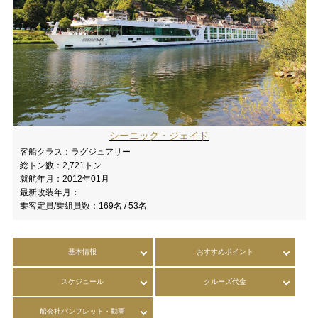
シーニック・ジェイド
客船クラス：
ラグジュアリー
総トン数：
2,721トン
就航年月：
2012年01月
最新改装年月：
乗客定員/乗組員数：
169名 / 53名
基本情報
おすすめポイント
スケジュール
クルーズ代金
船会社パンフレット・動画