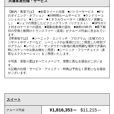
共通客室仕様・サービス
【船内・客室では】 ■全室スイート仕様 ■バトラーサービス ■6つ
のダイニング・オプション ■24時間ルームサービス ■ランドリーコ
ンシェルジュ ■ミニバー ■ミネラルウォーター（炭酸入り／炭酸な
し） ■シェフの用意したピクニックランチ（リクエスト） ■GPSガイ
ド付きロケーターの貸出 ■電動自動車の貸出 ■無料のWi-Fi ■乗下船
日の空港と船間のトランスファー（送迎）がクルーズ代金に含まれてい
ます。
【寄港地では】 ■シーニック・エンリッチ・プログラム（古城でのコ
ンサートやディナーなど、シーニックのお客様だけにご用意した特別プ
ログラム） ■シーニック・サンダウナー(各地の風光明媚な場所で夕暮れ
時にカナッペやお飲み物をご用意） ■シーニック・フリーチョイス（多
彩なエクスカーション）をご用意いたします。
※写真・見取り図はすべてイメージで、実際と異なる場合がございま
す。
※記載の仕様・サービス・アメニティ・特典は予告なく変更になる場合
がございます。
スイート
¥1,816,353～
$11,215～
クルーズ代金