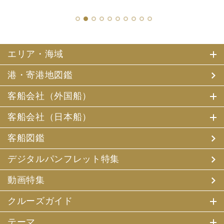
1
2
3
4
5
6
7
8
9
10
エリア・海域
港・寄港地図鑑
客船会社（外国船）
客船会社（日本船）
客船図鑑
デジタルパンフレット特集
動画特集
クルーズガイド
テーマ