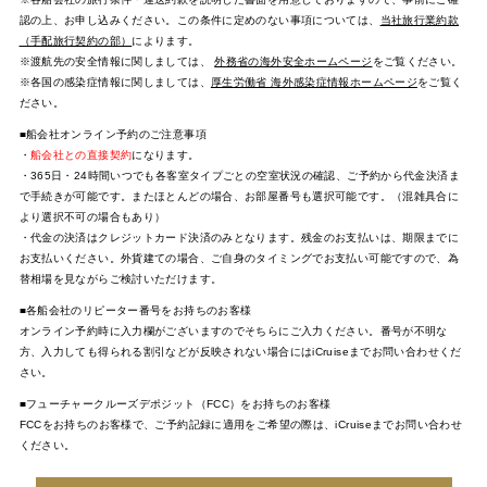
認の上、お申し込みください。この条件に定めのない事項については、
当社旅行業約款
（手配旅行契約の部）
によります。
※渡航先の安全情報に関しましては、
外務省の海外安全ホームページ
をご覧ください。
※各国の感染症情報に関しましては、
厚生労働省 海外感染症情報ホームページ
をご覧く
ださい。
■船会社オンライン予約のご注意事項
・
船会社との直接契約
になります。
・365日・24時間いつでも各客室タイプごとの空室状況の確認、ご予約から代金決済ま
で手続きが可能です。またほとんどの場合、お部屋番号も選択可能です。（混雑具合に
より選択不可の場合もあり）
・代金の決済はクレジットカード決済のみとなります。残金のお支払いは、期限までに
お支払いください。外貨建ての場合、ご自身のタイミングでお支払い可能ですので、為
替相場を見ながらご検討いただけます。
■各船会社のリピーター番号をお持ちのお客様
オンライン予約時に入力欄がございますのでそちらにご入力ください。番号が不明な
方、入力しても得られる割引などが反映されない場合にはiCruiseまでお問い合わせくだ
さい。
■フューチャークルーズデポジット（FCC）をお持ちのお客様
FCCをお持ちのお客様で、ご予約記録に適用をご希望の際は、iCruiseまでお問い合わせ
ください。