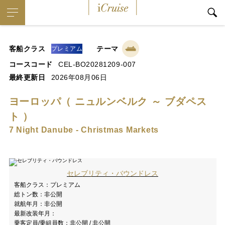
iCruise
客船クラス
テーマ
プレミアム
コースコード
CEL-BO20281209-007
最終更新日
2026年08月06日
ヨーロッパ（ ニュルンベルク ～ ブダペス
ト ）
7 Night Danube - Christmas Markets
セレブリティ・バウンドレス
客船クラス：
プレミアム
総トン数：
非公開
就航年月：
非公開
最新改装年月：
乗客定員/乗組員数：
非公開 / 非公開