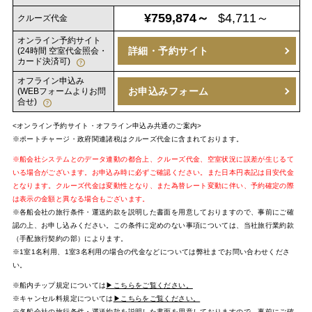
¥759,874～
$4,711～
クルーズ代金
オンライン予約サイト
詳細・予約サイト
(24時間 空室代金照会・
カード決済可)
オフライン申込み
お申込みフォーム
(WEBフォームよりお問
合せ)
<オンライン予約サイト・オフライン申込み共通のご案内>
※ポートチャージ・政府関連諸税はクルーズ代金に含まれております。
※船会社システムとのデータ連動の都合上、クルーズ代金、空室状況に誤差が生じるて
いる場合がございます。お申込み時に必ずご確認ください。また日本円表記は目安代金
となります。クルーズ代金は変動性となり、また為替レート変動に伴い、予約確定の際
は表示の金額と異なる場合もございます。
※各船会社の旅行条件・運送約款を説明した書面を用意しておりますので、事前にご確
認の上、お申し込みください。この条件に定めのない事項については、当社旅行業約款
（手配旅行契約の部）によります。
※1室1名利用、1室3名利用の場合の代金などについては弊社までお問い合わせくださ
い。
※船内チップ規定については
▶こちらをご覧ください。
※キャンセル料規定については
▶こちらをご覧ください。
※各船会社の旅行条件・運送約款を説明した書面を用意しておりますので、事前にご確