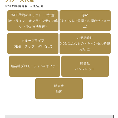
クルーズ代金
※2名1室利用時お一人様あたり
WEB予約のメリット・ご注意
Q&A
(オフライン・オンライン予約の違
(よくあるご質問・お問合せフォー
い・予約方法動画)
ム)
ご予約条件
クルーズライフ
(代金に含むもの・キャンセル料規
(服装・チップ・WIFIなど)
定など)
船会社
船会社プロモーション&オファー
パンフレット
船会社
動画