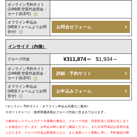
オンライン予約サイト
(24時間 空室代金照会・
カード決済可)
オフライン申込み
お問合せフォーム
(WEBフォームよりお問
合せ)
インサイド（内側）
¥311,874～
$1,934～
クルーズ代金
オンライン予約サイト
詳細・予約サイト
(24時間 空室代金照会・
カード決済可)
オフライン申込み
お申込みフォーム
(WEBフォームよりお問
合せ)
<オンライン予約サイト・オフライン申込み共通のご案内>
※ポートチャージ・政府関連諸税はクルーズ代金に含まれております。
※船会社システムとのデータ連動の都合上、クルーズ代金、空室状況に誤差が生じるて
いる場合がございます。お申込み時に必ずご確認ください。また日本円表記は目安代金
となります。クルーズ代金は変動性となり、また為替レート変動に伴い、予約確定の際