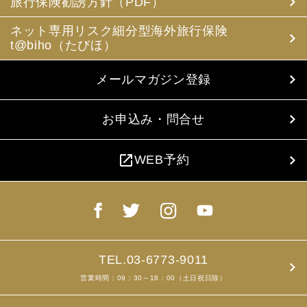
旅行保険勧誘方針（PDF）
ネット専用リスク細分型海外旅行保険
t@biho（たびほ）
メールマガジン登録
お申込み・問合せ
open_in_new
WEB予約
TEL.03-6773-9011
営業時間：09：30～18：00（土日祝日除）