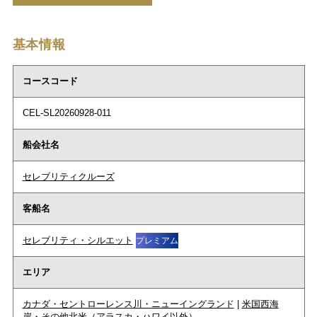
基本情報
コースコード
CEL-SL20260928-011
船会社名
セレブリティクルーズ
客船名
セレブリティ・シルエット
プレミアム
エリア
カナダ・セントローレンス川・ニューイングランド
|
米国西海
岸・その他北米（アラスカ・ハワイ以外）