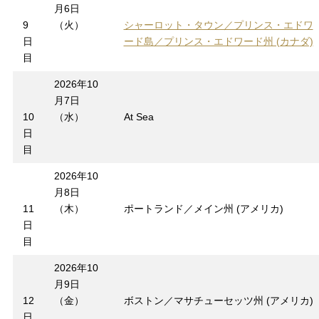
月6日
9
（火）
シャーロット・タウン／プリンス・エドワ
日
ード島／プリンス・エドワード州 (カナダ)
目
2026年10
月7日
10
（水）
At Sea
日
目
2026年10
月8日
11
（木）
ポートランド／メイン州 (アメリカ)
日
目
2026年10
月9日
12
（金）
ボストン／マサチューセッツ州 (アメリカ)
日