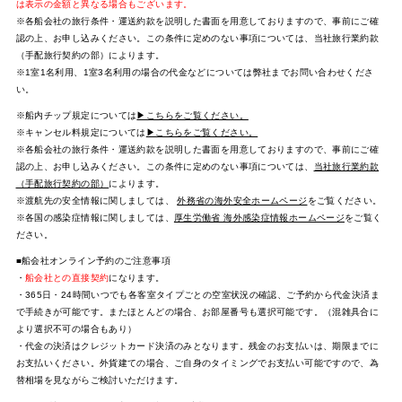
は表示の金額と異なる場合もございます。
※各船会社の旅行条件・運送約款を説明した書面を用意しておりますので、事前にご確
認の上、お申し込みください。この条件に定めのない事項については、当社旅行業約款
（手配旅行契約の部）によります。
※1室1名利用、1室3名利用の場合の代金などについては弊社までお問い合わせくださ
い。
※船内チップ規定については
▶こちらをご覧ください。
※キャンセル料規定については
▶こちらをご覧ください。
※各船会社の旅行条件・運送約款を説明した書面を用意しておりますので、事前にご確
認の上、お申し込みください。この条件に定めのない事項については、
当社旅行業約款
（手配旅行契約の部）
によります。
※渡航先の安全情報に関しましては、
外務省の海外安全ホームページ
をご覧ください。
※各国の感染症情報に関しましては、
厚生労働省 海外感染症情報ホームページ
をご覧く
ださい。
■船会社オンライン予約のご注意事項
・
船会社との直接契約
になります。
・365日・24時間いつでも各客室タイプごとの空室状況の確認、ご予約から代金決済ま
で手続きが可能です。またほとんどの場合、お部屋番号も選択可能です。（混雑具合に
より選択不可の場合もあり）
・代金の決済はクレジットカード決済のみとなります。残金のお支払いは、期限までに
お支払いください。外貨建ての場合、ご自身のタイミングでお支払い可能ですので、為
替相場を見ながらご検討いただけます。