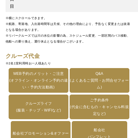
目
※横にスクロールできます。
※航路、寄港地、入出港時間等は天候、その他の理由により、予告なく変更または抜港
となる場合があります。
※リバークルーズでは川の水位の影響の為、スケジュール変更、一部区間のバス移動、
他船への乗り換え、運行休止となる場合がございます。
クルーズ代金
※2名1室利用時お一人様あたり
WEB予約のメリット・ご注意
Q&A
(オフライン・オンライン予約の違
(よくあるご質問・お問合せフォー
い・予約方法動画)
ム)
ご予約条件
クルーズライフ
(代金に含むもの・キャンセル料規
(服装・チップ・WIFIなど)
定など)
船会社
船会社プロモーション&オファー
パンフレット