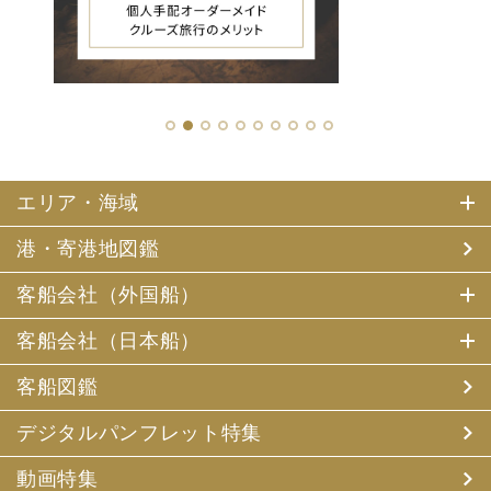
1
2
3
4
5
6
7
8
9
10
エリア・海域
港・寄港地図鑑
客船会社（外国船）
客船会社（日本船）
客船図鑑
デジタルパンフレット特集
動画特集