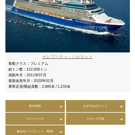
セレブリティ・シルエット
客船クラス：
プレミアム
総トン数：
122,000トン
就航年月：
2011年07月
最新改装年月：
2020年02月
乗客定員/乗組員数：
2,886名 / 1,233名
基本情報
おすすめポイント
スケジュール
クルーズ代金
船会社パンフレット・動画