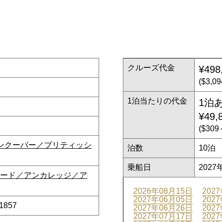
クルーズ代金
¥498
($3,
1泊当たりの代金
1泊
¥49,
($30
ンクーバー／ブリティッシ
泊数
10泊
乗船日
2027
ード／アンカレッジ／ア
2026年08月15日
202
2027年06月05日
202
1857
2027年06月26日
202
2027年07月17日
202