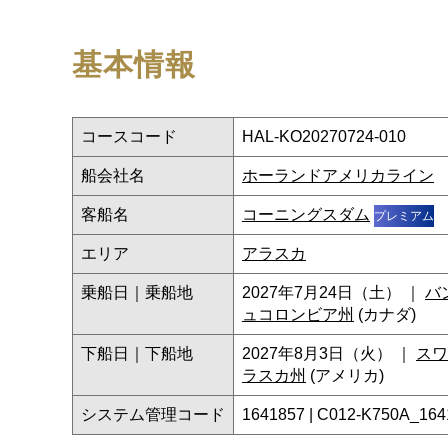
基本情報
コースコード
HAL-KO20270724-010
船会社名
ホーランドアメリカライン
客船名
コーニングスダム
プレミアム
エリア
アラスカ
乗船日｜乗船地
2027年7月24日（土） ｜
バ
ュコロンビア州
(カナダ)
下船日｜下船地
2027年8月3日（火） ｜
スワ
ラスカ州
(アメリカ)
システム管理コード
1641857 | C012-K750A_164