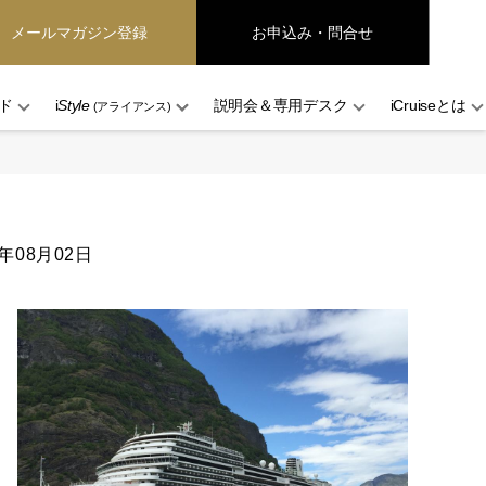
メールマガジン登録
お申込み・問合せ
ド
i
Style
説明会＆専用デスク
iCruiseとは
(アライアンス)
6年08月02日