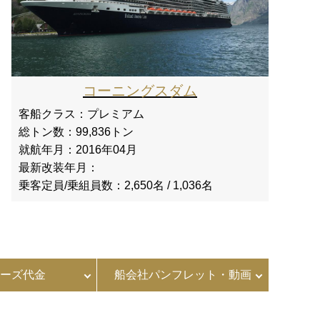
コーニングスダム
客船クラス：
プレミアム
総トン数：
99,836トン
就航年月：
2016年04月
最新改装年月：
乗客定員/乗組員数：
2,650名 / 1,036名
ーズ代金
船会社パンフレット・動画