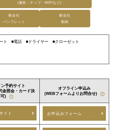
(服装・チップ・WIFIなど)
船会社
船会社
パンフレット
動画
ート ■電話 ■ドライヤー ■クローゼット
イン予約サイト
オフライン申込み
室代金照会・カード決
(WEBフォームよりお問合せ)
可)
サイト
お申込みフォーム