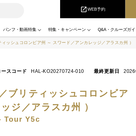
iCruise
open_in_new
WEB予約
パンフ・動画特集
特集・キャンペーン
Q&A・クルーズガイ
ティッシュコロンビア州 ～ スワード／アンカレッジ／アラスカ州 ）
コースコード
HAL-KO20270724-010
最終更新日
202
ー／ブリティッシュコロンビア
レッジ／アラスカ州 ）
- Tour Y5c