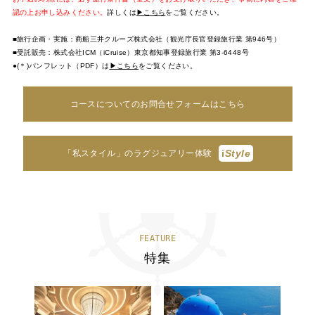
認の上お申し込みください。
詳しくは
▶こちら
をご覧ください。
■旅行企画・実施：商船三井クルーズ株式会社（観光庁長官登録旅行業 第946号）
■受託販売：株式会社ICM（iCruise）東京都知事登録旅行業 第3-6448号
●(＊)パンフレット（PDF）は
▶こちら
をご覧ください。
コースについてのお問合せフォームはこちら
i
Style
「私スタイル」のラグジュアリー体験
FEATURE
特集