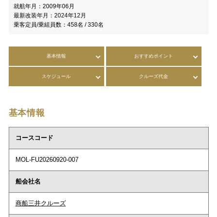
就航年月：
2009年06月
最新改装年月：
2024年12月
乗客定員/乗組員数：
458名 / 330名
基本情報
おすすめポイント
スケジュール
クルーズ代金
基本情報
コースコード
MOL-FU20260920-007
船会社名
商船三井クルーズ