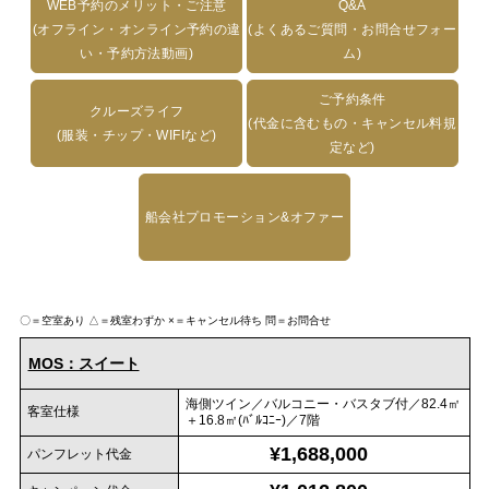
WEB予約のメリット・ご注意
Q&A
(オフライン・オンライン予約の違
(よくあるご質問・お問合せフォー
い・予約方法動画)
ム)
ご予約条件
クルーズライフ
(代金に含むもの・キャンセル料規
(服装・チップ・WIFIなど)
定など)
船会社プロモーション&オファー
〇＝空室あり
△＝残室わずか
×＝キャンセル待ち
問＝お問合せ
MOS：スイート
海側ツイン／バルコニー・バスタブ付／82.4㎡
客室仕様
＋16.8㎡(ﾊﾞﾙｺﾆｰ)／7階
¥1,688,000
パンフレット代金