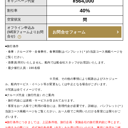
¥564,000
キャンペーン代金
40%
割引率
空室状況
問
オフライン申込み
お問合せフォーム
(WEBフォームよりお問
合せ)
■旅行条件
・食事：クルーズ中・全食事付。食事回数はパンフレット(＊)の当該コース掲載ページを
ご覧ください。
・添乗員:同行いたしません。船内では船会社スタッフがお世話いたします。
・最少催行人員：190名様
※天候、その他の事情により航路およびスケジュー
ル、船内サービス・イベント等が変更もしくは中止となる場合がございます。
※写真は全てイメージです。
■クルーズ代金（旅行代金）のご案内
・旅行代金には諸税・サービスが含まれております。
・客室をお一人様でご利用の場合には、割増代金が必要です。詳細は、パンフレット(＊)
当該コース掲載ページをご覧ください。お一人様でご利用いただける客室には限りがご
ざいます。
■旅行条件につきましては、上記条件他、旅行企画・実施会社の旅行業約款に準じます。
お申込みの際には、必ず旅行条件書（全文）をお受け取りいただき、事前に内容をご確