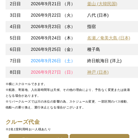
2日目
2026年9月21日 （月）
釜山 (大韓民国)
3日目
2026年9月22日 （火）
八代 (日本)
4日目
2026年9月23日 （水）
指宿
5日目
2026年9月24日 （木）
名瀬／奄美大島 (日本)
6日目
2026年9月25日 （金）
種子島
7日目
2026年9月26日 （土）
終日航海日 (洋上)
8日目
2026年9月27日 （日）
神戸 (日本)
※横にスクロールできます。
※航路、寄港地、入出港時間等は天候、その他の理由により、予告なく変更または抜港
となる場合があります。
※リバークルーズでは川の水位の影響の為、スケジュール変更、一部区間のバス移動、
他船への乗り換え、運行休止となる場合がございます。
クルーズ代金
※2名1室利用時お一人様あたり