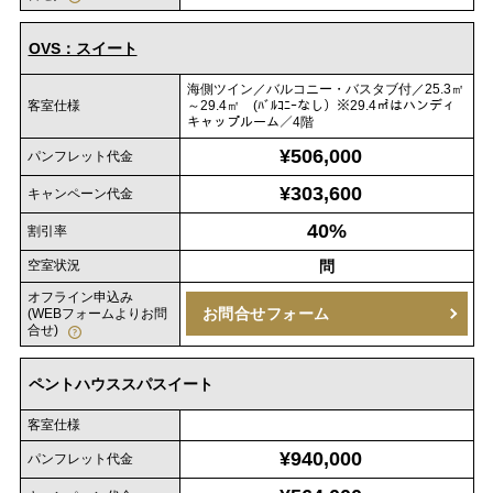
OVS：スイート
海側ツイン／バルコニー・バスタブ付／25.3㎡
客室仕様
～29.4㎡ (ﾊﾞﾙｺﾆｰなし）※29.4㎡はハンディ
キャップルーム／4階
¥506,000
パンフレット代金
¥303,600
キャンペーン代金
40%
割引率
空室状況
問
オフライン申込み
お問合せフォーム
(WEBフォームよりお問
合せ)
ペントハウススパスイート
客室仕様
¥940,000
パンフレット代金