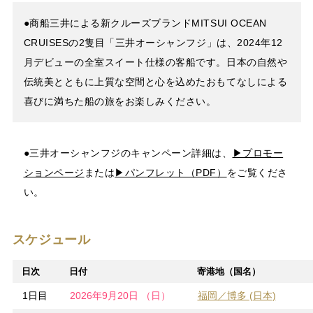
●商船三井による新クルーズブランドMITSUI OCEAN
CRUISESの2隻目「三井オーシャンフジ」は、2024年12
月デビューの全室スイート仕様の客船です。日本の自然や
伝統美とともに上質な空間と心を込めたおもてなしによる
喜びに満ちた船の旅をお楽しみください。
●三井オーシャンフジのキャンペーン詳細は、
▶プロモー
ションページ
または
▶パンフレット（PDF）
をご覧くださ
い。
スケジュール
日次
日付
寄港地（国名）
1日目
2026年9月20日 （日）
福岡／博多 (日本)