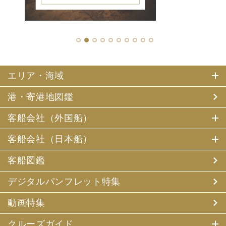
1
2
3
4
5
6
7
8
9
10
エリア・海域
港・寄港地図鑑
客船会社（外国船）
客船会社（日本船）
客船図鑑
デジタルパンフレット特集
動画特集
クルーズガイド