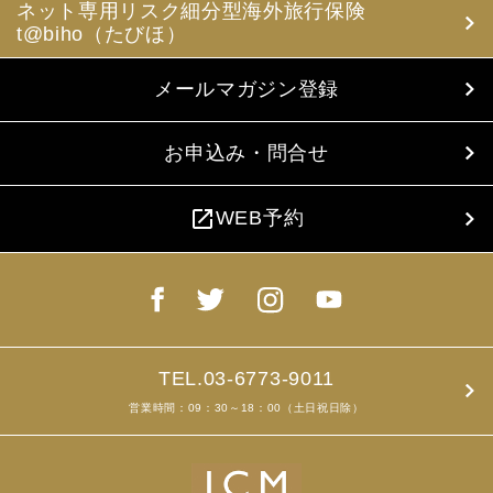
ネット専用リスク細分型海外旅行保険
t@biho（たびほ）
メールマガジン登録
お申込み・問合せ
open_in_new
WEB予約
TEL.03-6773-9011
営業時間：09：30～18：00（土日祝日除）