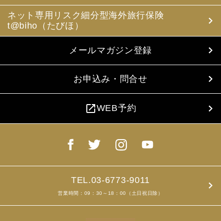
ネット専用リスク細分型海外旅行保険
t@biho（たびほ）
メールマガジン登録
お申込み・問合せ
open_in_new
WEB予約
TEL.03-6773-9011
営業時間：09：30～18：00（土日祝日除）