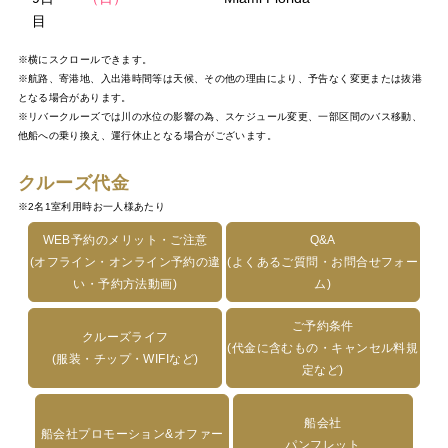
目
※横にスクロールできます。
※航路、寄港地、入出港時間等は天候、その他の理由により、予告なく変更または抜港
となる場合があります。
※リバークルーズでは川の水位の影響の為、スケジュール変更、一部区間のバス移動、
他船への乗り換え、運行休止となる場合がございます。
クルーズ代金
※2名1室利用時お一人様あたり
WEB予約のメリット・ご注意
Q&A
(オフライン・オンライン予約の違
(よくあるご質問・お問合せフォー
い・予約方法動画)
ム)
ご予約条件
クルーズライフ
(代金に含むもの・キャンセル料規
(服装・チップ・WIFIなど)
定など)
船会社
船会社プロモーション&オファー
パンフレット