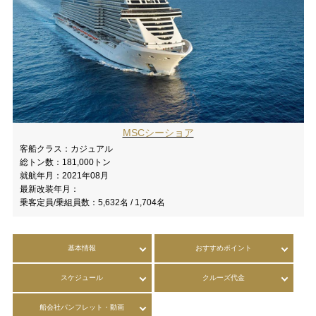
MSCシーショア
客船クラス：
カジュアル
総トン数：
181,000トン
就航年月：
2021年08月
最新改装年月：
乗客定員/乗組員数：
5,632名 / 1,704名
基本情報
おすすめポイント
スケジュール
クルーズ代金
船会社パンフレット・動画