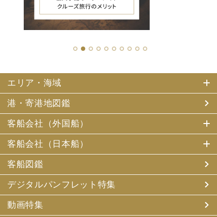
1
2
3
4
5
6
7
8
9
10
エリア・海域
港・寄港地図鑑
客船会社（外国船）
客船会社（日本船）
客船図鑑
デジタルパンフレット特集
動画特集