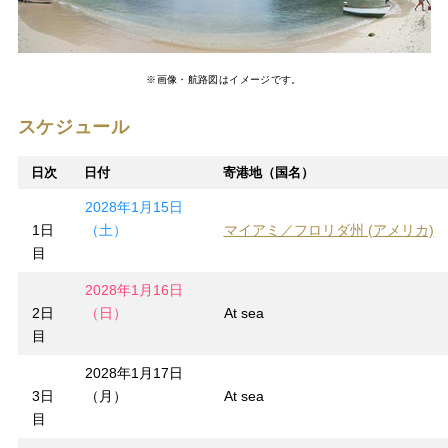
※画像・航路図はイメージです。
スケジュール
日次
日付
寄港地（国名）
2028年1月15日
1日
（土）
マイアミ／フロリダ州 (アメリカ)
目
2028年1月16日
2日
（日）
At sea
目
2028年1月17日
3日
（月）
At sea
目