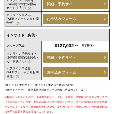
オンライン予約サイト
詳細・予約サイト
(24時間 空室代金照会・
カード決済可)
オフライン申込み
お申込みフォーム
(WEBフォームよりお問
合せ)
インサイド（内側）
¥127,032～
$789～
クルーズ代金
オンライン予約サイト
詳細・予約サイト
(24時間 空室代金照会・
カード決済可)
オフライン申込み
お申込みフォーム
(WEBフォームよりお問
合せ)
<オンライン予約サイト・オフライン申込み共通のご案内>
※ポートチャージ・政府関連諸税はクルーズ代金に含まれております。
※船会社システムとのデータ連動の都合上、クルーズ代金、空室状況に誤差が生じるて
いる場合がございます。お申込み時に必ずご確認ください。また日本円表記は目安代金
となります。クルーズ代金は変動性となり、また為替レート変動に伴い、予約確定の際
は表示の金額と異なる場合もございます。