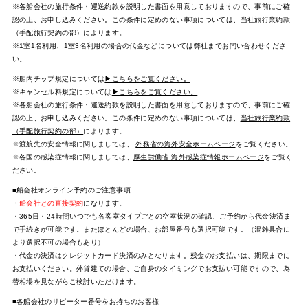
※各船会社の旅行条件・運送約款を説明した書面を用意しておりますので、事前にご確
認の上、お申し込みください。この条件に定めのない事項については、当社旅行業約款
（手配旅行契約の部）によります。
※1室1名利用、1室3名利用の場合の代金などについては弊社までお問い合わせくださ
い。
※船内チップ規定については
▶こちらをご覧ください。
※キャンセル料規定については
▶こちらをご覧ください。
※各船会社の旅行条件・運送約款を説明した書面を用意しておりますので、事前にご確
認の上、お申し込みください。この条件に定めのない事項については、
当社旅行業約款
（手配旅行契約の部）
によります。
※渡航先の安全情報に関しましては、
外務省の海外安全ホームページ
をご覧ください。
※各国の感染症情報に関しましては、
厚生労働省 海外感染症情報ホームページ
をご覧く
ださい。
■船会社オンライン予約のご注意事項
・
船会社との直接契約
になります。
・365日・24時間いつでも各客室タイプごとの空室状況の確認、ご予約から代金決済ま
で手続きが可能です。またほとんどの場合、お部屋番号も選択可能です。（混雑具合に
より選択不可の場合もあり）
・代金の決済はクレジットカード決済のみとなります。残金のお支払いは、期限までに
お支払いください。外貨建ての場合、ご自身のタイミングでお支払い可能ですので、為
替相場を見ながらご検討いただけます。
■各船会社のリピーター番号をお持ちのお客様