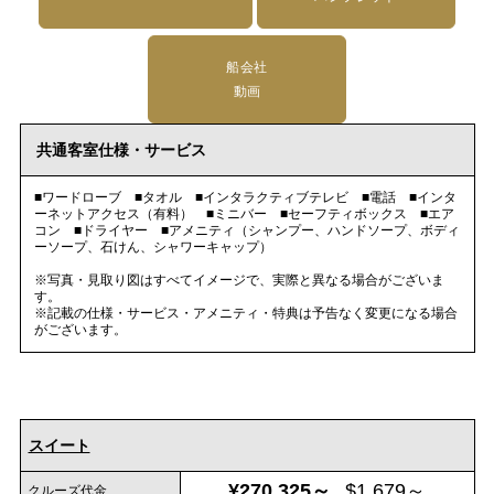
船会社
動画
共通客室仕様・サービス
■ワードローブ ■タオル ■インタラクティブテレビ ■電話 ■インタ
ーネットアクセス（有料） ■ミニバー ■セーフティボックス ■エア
コン ■ドライヤー ■アメニティ（シャンプー、ハンドソープ、ボディ
ーソープ、石けん、シャワーキャップ）
※写真・見取り図はすべてイメージで、実際と異なる場合がございま
す。
※記載の仕様・サービス・アメニティ・特典は予告なく変更になる場合
がございます。
スイート
¥270,325～
$1,679～
クルーズ代金