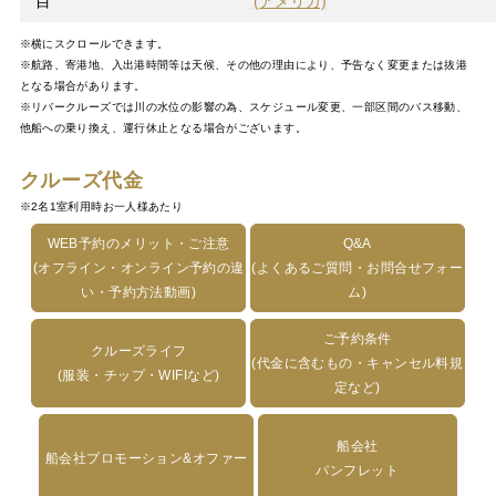
目
(アメリカ)
※横にスクロールできます。
※航路、寄港地、入出港時間等は天候、その他の理由により、予告なく変更または抜港
となる場合があります。
※リバークルーズでは川の水位の影響の為、スケジュール変更、一部区間のバス移動、
他船への乗り換え、運行休止となる場合がございます。
クルーズ代金
※2名1室利用時お一人様あたり
WEB予約のメリット・ご注意
Q&A
(オフライン・オンライン予約の違
(よくあるご質問・お問合せフォー
い・予約方法動画)
ム)
ご予約条件
クルーズライフ
(代金に含むもの・キャンセル料規
(服装・チップ・WIFIなど)
定など)
船会社
船会社プロモーション&オファー
パンフレット