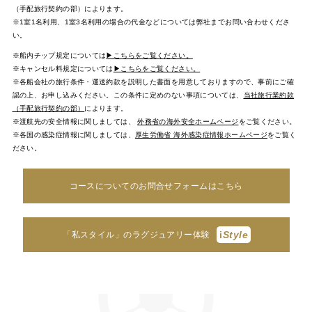
（手配旅行契約の部）によります。
※1室1名利用、1室3名利用の場合の代金などについては弊社までお問い合わせくださ
い。
※船内チップ規定については
▶こちらをご覧ください。
※キャンセル料規定については
▶こちらをご覧ください。
※各船会社の旅行条件・運送約款を説明した書面を用意しておりますので、事前にご確
認の上、お申し込みください。この条件に定めのない事項については、
当社旅行業約款
（手配旅行契約の部）
によります。
※渡航先の安全情報に関しましては、
外務省の海外安全ホームページ
をご覧ください。
※各国の感染症情報に関しましては、
厚生労働省 海外感染症情報ホームページ
をご覧く
ださい。
コースについてのお問合せフォームはこちら
i
Style
「私スタイル」のラグジュアリー体験