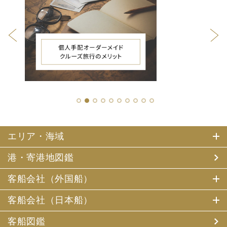
1
2
3
4
5
6
7
8
9
10
エリア・海域
港・寄港地図鑑
客船会社（外国船）
客船会社（日本船）
客船図鑑