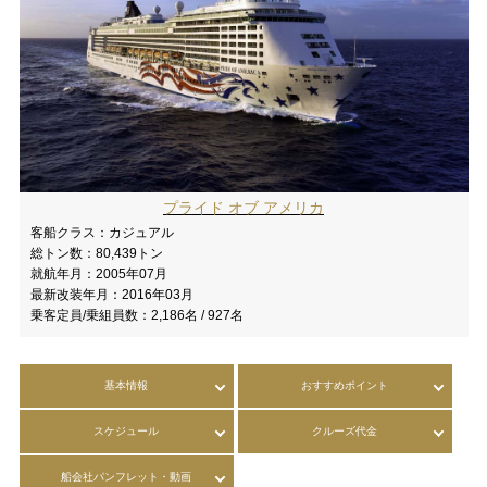
プライド オブ アメリカ
客船クラス：
カジュアル
総トン数：
80,439トン
就航年月：
2005年07月
最新改装年月：
2016年03月
乗客定員/乗組員数：
2,186名 / 927名
基本情報
おすすめポイント
スケジュール
クルーズ代金
船会社パンフレット・動画