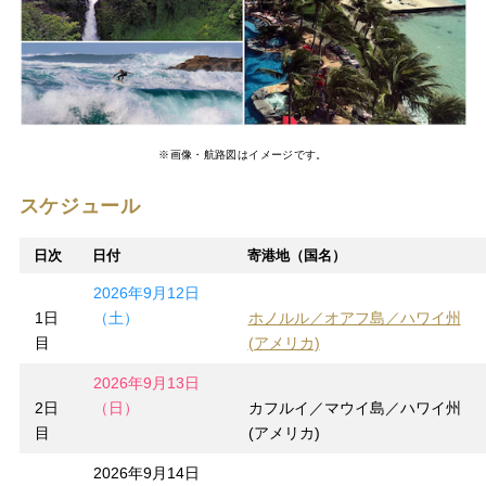
※画像・航路図はイメージです。
スケジュール
日次
日付
寄港地（国名）
2026年9月12日
1日
（土）
ホノルル／オアフ島／ハワイ州
目
(アメリカ)
2026年9月13日
2日
（日）
カフルイ／マウイ島／ハワイ州
目
(アメリカ)
2026年9月14日