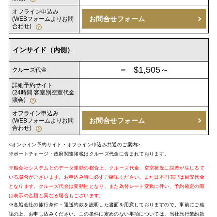
オフライン申込み
お問合せフォーム
(WEBフォームよりお問
合わせ)
インサイド（内側）
－
$1,505～
クルーズ代金
詳細予約サイト
(24時間 客室別空室代金
照会)
オフライン申込み
お問合せフォーム
(WEBフォームよりお問
合わせ)
<オンライン予約サイト・オフライン申込み共通のご案内>
※ポートチャージ・政府関連諸税はクルーズ代金に含まれております。
※船会社システムとのデータ連動の都合上、クルーズ代金、空室状況に誤差が生じるて
いる場合がございます。お申込み時に必ずご確認ください。また日本円表記は目安代金
となります。クルーズ代金は変動性となり、また為替レート変動に伴い、予約確定の際
は表示の金額と異なる場合もございます。
※各船会社の旅行条件・運送約款を説明した書面を用意しておりますので、事前にご確
認の上、お申し込みください。この条件に定めのない事項については、当社旅行業約款