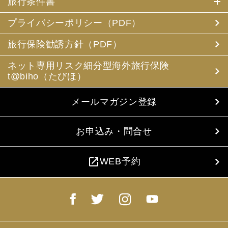
旅行条件書
プライバシーポリシー（PDF）
旅行保険勧誘方針（PDF）
ネット専用リスク細分型海外旅行保険
t@biho（たびほ）
メールマガジン登録
お申込み・問合せ
open_in_new
WEB予約