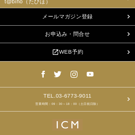
t@biho（たびほ）
メールマガジン登録
お申込み・問合せ
open_in_new
WEB予約
TEL.03-6773-9011
営業時間：09：30～18：00（土日祝日除）