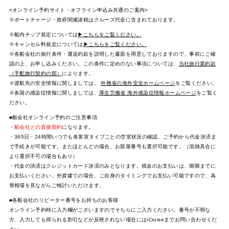
<オンライン予約サイト・オフライン申込み共通のご案内>
※ポートチャージ・政府関連諸税はクルーズ代金に含まれております。
※船内チップ規定については
▶こちらをご覧ください。
※キャンセル料規定については
▶こちらをご覧ください。
※各船会社の旅行条件・運送約款を説明した書面を用意しておりますので、事前にご確
認の上、お申し込みください。この条件に定めのない事項については、
当社旅行業約款
（手配旅行契約の部）
によります。
※渡航先の安全情報に関しましては、
外務省の海外安全ホームページ
をご覧ください。
※各国の感染症情報に関しましては、
厚生労働省 海外感染症情報ホームページ
をご覧く
ださい。
■船会社オンライン予約のご注意事項
・
船会社との直接契約
になります。
・365日・24時間いつでも各客室タイプごとの空室状況の確認、ご予約から代金決済ま
で手続きが可能です。またほとんどの場合、お部屋番号も選択可能です。（混雑具合に
より選択不可の場合もあり）
・代金の決済はクレジットカード決済のみとなります。残金のお支払いは、期限までに
お支払いください。外貨建ての場合、ご自身のタイミングでお支払い可能ですので、為
替相場を見ながらご検討いただけます。
■各船会社のリピーター番号をお持ちのお客様
オンライン予約時に入力欄がございますのでそちらにご入力ください。番号が不明な
方、入力しても得られる割引などが反映されない場合にはiCruiseまでお問い合わせくだ