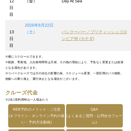
12
（金）
Day At Sea
日
目
2026年8月22日
13
（土）
バンクーバー／ブリティッシュコロ
日
ンビア州 (カナダ)
目
※横にスクロールできます。
※航路、寄港地、入出港時間等は天候、その他の理由により、予告なく変更または抜港
となる場合があります。
※リバークルーズでは川の水位の影響の為、スケジュール変更、一部区間のバス移動、
他船への乗り換え、運行休止となる場合がございます。
クルーズ代金
※2名1室利用時お一人様あたり
WEB予約のメリット・ご注意
Q&A
(オフライン・オンライン予約の違
(よくあるご質問・お問合せフォー
い・予約方法動画)
ム)