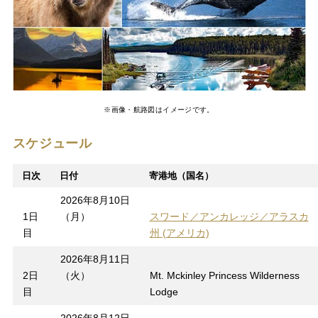
※画像・航路図はイメージです。
スケジュール
日次
日付
寄港地（国名）
2026年8月10日
1日
（月）
スワード／アンカレッジ／アラスカ
目
州 (アメリカ)
2026年8月11日
2日
（火）
Mt. Mckinley Princess Wilderness
目
Lodge