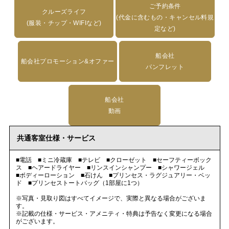
ご予約条件
クルーズライフ
(代金に含むもの・キャンセル料規
(服装・チップ・WIFIなど)
定など)
船会社
船会社プロモーション&オファー
パンフレット
船会社
動画
共通客室仕様・サービス
■電話 ■ミニ冷蔵庫 ■テレビ ■クローゼット ■セーフティーボック
ス ■ヘアードライヤー ■リンスインシャンプー ■シャワージェル
■ボディーローション ■石けん ■プリンセス・ラグジュアリー・ベッ
ド ■プリンセストートバッグ（1部屋に1つ）
※写真・見取り図はすべてイメージで、実際と異なる場合がございま
す。
※記載の仕様・サービス・アメニティ・特典は予告なく変更になる場合
がございます。