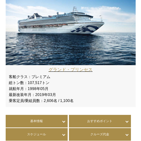
グランド・プリンセス
客船クラス：
プレミアム
総トン数：
107,517トン
就航年月：
1998年05月
最新改装年月：
2019年03月
乗客定員/乗組員数：
2,606名 / 1,100名
基本情報
おすすめポイント
スケジュール
クルーズ代金