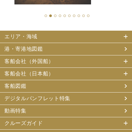
1
2
3
4
5
6
7
8
9
10
エリア・海域
港・寄港地図鑑
客船会社（外国船）
客船会社（日本船）
客船図鑑
デジタルパンフレット特集
動画特集
クルーズガイド