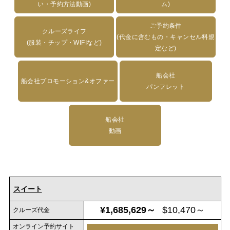
い・予約方法動画)
ム)
ご予約条件
クルーズライフ
(代金に含むもの・キャンセル料規
(服装・チップ・WIFIなど)
定など)
船会社
船会社プロモーション&オファー
パンフレット
船会社
動画
スイート
¥1,685,629～
$10,470～
クルーズ代金
オンライン予約サイト