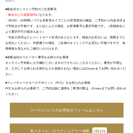
ださい。
■船会社オンライン予約のご注意事項
・
船会社との直接契約
になります。
・365日・24時間いつでも各客室タイプごとの空室状況の確認、ご予約から代金決済ま
で手続きが可能です。またほとんどの場合、お部屋番号も選択可能です。（混雑具合に
より選択不可の場合もあり）
・代金の決済はクレジットカード決済のみとなります。残金のお支払いは、期限までに
お支払いください。外貨建ての場合、ご自身のタイミングでお支払い可能ですので、為
替相場を見ながらご検討いただけます。
■各船会社のリピーター番号をお持ちのお客様
オンライン予約時に入力欄がございますのでそちらにご入力ください。番号が不明な
方、入力しても得られる割引などが反映されない場合にはiCruiseまでお問い合わせくだ
さい。
■フューチャークルーズデポジット（FCC）をお持ちのお客様
FCCをお持ちのお客様で、ご予約記録に適用をご希望の際は、iCruiseまでお問い合わせ
ください。
コースについてのお問合せフォームはこちら
i
Style
「私スタイル」のラグジュアリー体験