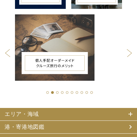
1
2
3
4
5
6
7
8
9
10
エリア・海域
港・寄港地図鑑