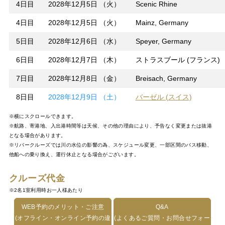
4日目
2028年12月5日 （火）
Scenic Rhine
4日目
2028年12月5日 （火）
Mainz, Germany
5日目
2028年12月6日 （水）
Speyer, Germany
6日目
2028年12月7日 （木）
ストラスブール (フランス)
7日目
2028年12月8日 （金）
Breisach, Germany
8日目
2028年12月9日 （土）
バーゼル (スイス)
※横にスクロールできます。
※航路、寄港地、入出港時間等は天候、その他の理由により、予告なく変更または抜港
となる場合があります。
※リバークルーズでは川の水位の影響の為、スケジュール変更、一部区間のバス移動、
他船への乗り換え、運行休止となる場合がございます。
クルーズ代金
※2名1室利用時お一人様あたり
WEB予約のメリット・ご注意
Q&A
(オフライン・オンライン予約の違
(よくあるご質問・お問合せフォー