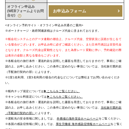
オフライン申込み
お申込みフォーム
(WEBフォームよりお問
合せ)
<オンライン予約サイト・オフライン申込み共通のご案内>
※ポートチャージ・政府関連諸税はクルーズ代金に含まれております。
※船会社システムとのデータ連動の都合上、クルーズ代金、空室状況に誤差が生じるて
いる場合がございます。お申込み時に必ずご確認ください。また日本円表記は目安代金
となります。クルーズ代金は変動性となり、また為替レート変動に伴い、予約確定の際
は表示の金額と異なる場合もございます。
※各船会社の旅行条件・運送約款を説明した書面を用意しておりますので、事前にご確
認の上、お申し込みください。この条件に定めのない事項については、当社旅行業約款
（手配旅行契約の部）によります。
※1室1名利用、1室3名利用の場合の代金などについては弊社までお問い合わせくださ
い。
※船内チップ規定については
▶こちらをご覧ください。
※キャンセル料規定については
▶こちらをご覧ください。
※各船会社の旅行条件・運送約款を説明した書面を用意しておりますので、事前にご確
認の上、お申し込みください。この条件に定めのない事項については、
当社旅行業約款
（手配旅行契約の部）
によります。
※渡航先の安全情報に関しましては、
外務省の海外安全ホームページ
をご覧ください。
※各国の感染症情報に関しましては、
厚生労働省 海外感染症情報ホームページ
をご覧く