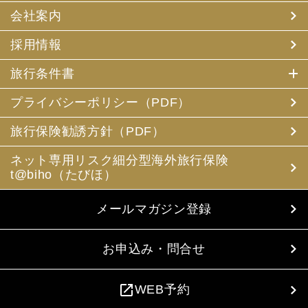
会社案内
採用情報
旅行条件書
プライバシーポリシー（PDF）
旅行保険勧誘方針（PDF）
ネット専用リスク細分型海外旅行保険
t@biho（たびほ）
メールマガジン登録
お申込み・問合せ
open_in_new
WEB予約