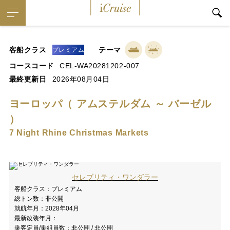
iCruise
客船クラス
テーマ
プレミアム
コースコード
CEL-WA20281202-007
最終更新日
2026年08月04日
ヨーロッパ（ アムステルダム ～ バーゼル
）
7 Night Rhine Christmas Markets
セレブリティ・ワンダラー
客船クラス：
プレミアム
総トン数：
非公開
就航年月：
2028年04月
最新改装年月：
乗客定員/乗組員数：
非公開 / 非公開