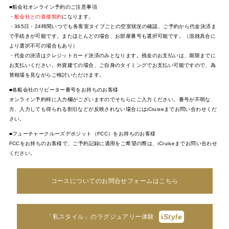
■船会社オンライン予約のご注意事項
・
船会社との直接契約
になります。
・365日・24時間いつでも各客室タイプごとの空室状況の確認、ご予約から代金決済ま
で手続きが可能です。またほとんどの場合、お部屋番号も選択可能です。（混雑具合に
より選択不可の場合もあり）
・代金の決済はクレジットカード決済のみとなります。残金のお支払いは、期限までに
お支払いください。外貨建ての場合、ご自身のタイミングでお支払い可能ですので、為
替相場を見ながらご検討いただけます。
■各船会社のリピーター番号をお持ちのお客様
オンライン予約時に入力欄がございますのでそちらにご入力ください。番号が不明な
方、入力しても得られる割引などが反映されない場合にはiCruiseまでお問い合わせくだ
さい。
■フューチャークルーズデポジット（FCC）をお持ちのお客様
FCCをお持ちのお客様で、ご予約記録に適用をご希望の際は、iCruiseまでお問い合わせ
ください。
コースについてのお問合せフォームはこちら
i
Style
「私スタイル」のラグジュアリー体験