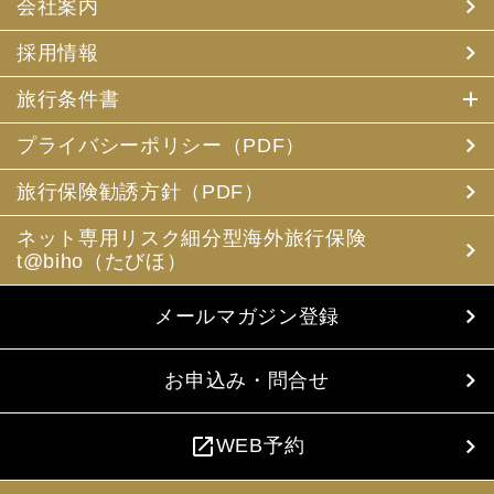
会社案内
採用情報
旅行条件書
プライバシーポリシー（PDF）
旅行保険勧誘方針（PDF）
ネット専用リスク細分型海外旅行保険
t@biho（たびほ）
メールマガジン登録
お申込み・問合せ
open_in_new
WEB予約