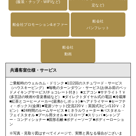
(服装・チップ・WIFIなど)
定など)
船会社
船会社プロモーション&オファー
パンフレット
船会社
動画
共通客室仕様・サービス
ご乗船時のウェルカム・ドリンク ■1日2回のスチュワード・サービス
（ハウスキーピング） ■毎晩のターンダウン・サービス(お休み前のベッ
ドメイキングサービス/チョコレート付き） ■エアコン ■サテライトＴＶ
(多言語の映画や音楽番組など） ■ダイレクトダイヤル式の電話 ■冷蔵庫
■紅茶とコーヒーメーカー(湯沸かしポット) ■ヘアドライヤー ■セーフテ
ィ・ボックス(金庫) ■電源ソケット(交流220Ｖ：英国式3ピン/110Ｖ：2
ピン） ■24時間のルームサービス ■ミネラルウォーター ■バスタオル・
フェイスタオル ■プール用タオル ■バスローブ ■スリッパ ■シャンプ
ー・コンディショナー ■固形石鹸 ■ボディーソープ ■ボディーローショ
ン
※写真・見取り図はすべてイメージで、実際と異なる場合がございま