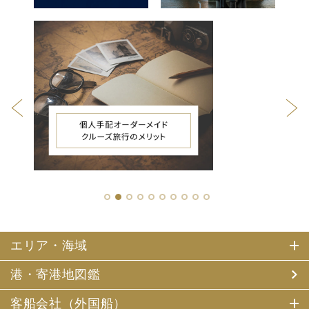
1
2
3
4
5
6
7
8
9
10
エリア・海域
港・寄港地図鑑
客船会社（外国船）