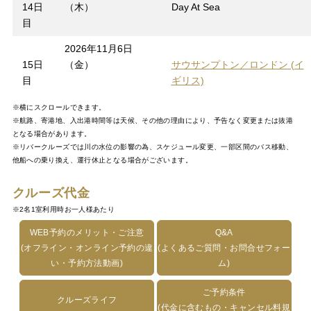
14日
（木）
Day At Sea
目
2026年11月6日
15日
（金）
サウサンプトン／ロンドン (イ
目
ギリス)
※横にスクロールできます。
※航路、寄港地、入出港時間等は天候、その他の理由により、予告なく変更または抜港
となる場合があります。
※リバークルーズでは川の水位の影響の為、スケジュール変更、一部区間のバス移動、
他船への乗り換え、運行休止となる場合がございます。
クルーズ代金
※2名1室利用時お一人様あたり
WEB予約のメリット・ご注意
Q&A
(オフライン・オンライン予約の違
(よくあるご質問・お問合せフォー
い・予約方法動画)
ム)
ご予約条件
クルーズライフ
(代金に含むもの・キャンセル料規