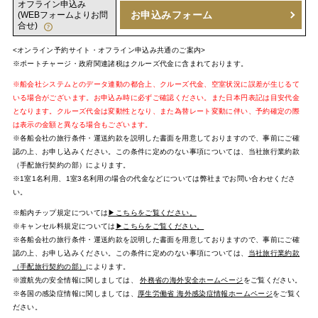
オフライン申込み
お申込みフォーム
(WEBフォームよりお問
合せ)
<オンライン予約サイト・オフライン申込み共通のご案内>
※ポートチャージ・政府関連諸税はクルーズ代金に含まれております。
※船会社システムとのデータ連動の都合上、クルーズ代金、空室状況に誤差が生じるて
いる場合がございます。お申込み時に必ずご確認ください。また日本円表記は目安代金
となります。クルーズ代金は変動性となり、また為替レート変動に伴い、予約確定の際
は表示の金額と異なる場合もございます。
※各船会社の旅行条件・運送約款を説明した書面を用意しておりますので、事前にご確
認の上、お申し込みください。この条件に定めのない事項については、当社旅行業約款
（手配旅行契約の部）によります。
※1室1名利用、1室3名利用の場合の代金などについては弊社までお問い合わせくださ
い。
※船内チップ規定については
▶こちらをご覧ください。
※キャンセル料規定については
▶こちらをご覧ください。
※各船会社の旅行条件・運送約款を説明した書面を用意しておりますので、事前にご確
認の上、お申し込みください。この条件に定めのない事項については、
当社旅行業約款
（手配旅行契約の部）
によります。
※渡航先の安全情報に関しましては、
外務省の海外安全ホームページ
をご覧ください。
※各国の感染症情報に関しましては、
厚生労働省 海外感染症情報ホームページ
をご覧く
ださい。