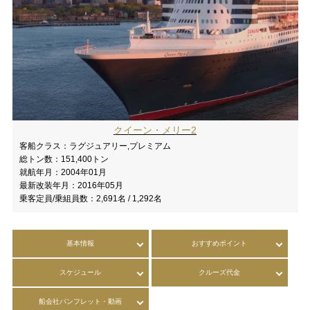
クイーン・メリー2
客船クラス：
ラグジュアリー,プレミアム
総トン数：
151,400トン
就航年月：
2004年01月
最新改装年月：
2016年05月
乗客定員/乗組員数：
2,691名 / 1,292名
基本情報
おすすめポイント
スケジュール
クルーズ代金
船会社パンフレット・動画