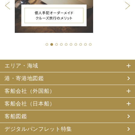
1
2
3
4
5
6
7
8
9
10
エリア・海域
港・寄港地図鑑
客船会社（外国船）
客船会社（日本船）
客船図鑑
デジタルパンフレット特集