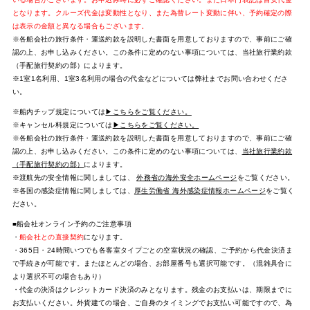
となります。クルーズ代金は変動性となり、また為替レート変動に伴い、予約確定の際
は表示の金額と異なる場合もございます。
※各船会社の旅行条件・運送約款を説明した書面を用意しておりますので、事前にご確
認の上、お申し込みください。この条件に定めのない事項については、当社旅行業約款
（手配旅行契約の部）によります。
※1室1名利用、1室3名利用の場合の代金などについては弊社までお問い合わせくださ
い。
※船内チップ規定については
▶こちらをご覧ください。
※キャンセル料規定については
▶こちらをご覧ください。
※各船会社の旅行条件・運送約款を説明した書面を用意しておりますので、事前にご確
認の上、お申し込みください。この条件に定めのない事項については、
当社旅行業約款
（手配旅行契約の部）
によります。
※渡航先の安全情報に関しましては、
外務省の海外安全ホームページ
をご覧ください。
※各国の感染症情報に関しましては、
厚生労働省 海外感染症情報ホームページ
をご覧く
ださい。
■船会社オンライン予約のご注意事項
・
船会社との直接契約
になります。
・365日・24時間いつでも各客室タイプごとの空室状況の確認、ご予約から代金決済ま
で手続きが可能です。またほとんどの場合、お部屋番号も選択可能です。（混雑具合に
より選択不可の場合もあり）
・代金の決済はクレジットカード決済のみとなります。残金のお支払いは、期限までに
お支払いください。外貨建ての場合、ご自身のタイミングでお支払い可能ですので、為