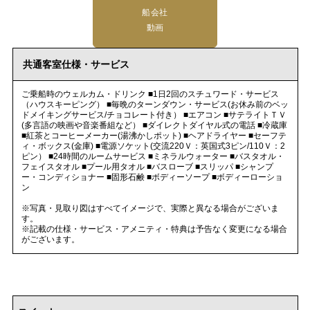
船会社
動画
共通客室仕様・サービス
ご乗船時のウェルカム・ドリンク ■1日2回のスチュワード・サービス
（ハウスキーピング） ■毎晩のターンダウン・サービス(お休み前のベッ
ドメイキングサービス/チョコレート付き） ■エアコン ■サテライトＴＶ
(多言語の映画や音楽番組など） ■ダイレクトダイヤル式の電話 ■冷蔵庫
■紅茶とコーヒーメーカー(湯沸かしポット) ■ヘアドライヤー ■セーフテ
ィ・ボックス(金庫) ■電源ソケット(交流220Ｖ：英国式3ピン/110Ｖ：2
ピン） ■24時間のルームサービス ■ミネラルウォーター ■バスタオル・
フェイスタオル ■プール用タオル ■バスローブ ■スリッパ ■シャンプ
ー・コンディショナー ■固形石鹸 ■ボディーソープ ■ボディーローショ
ン
※写真・見取り図はすべてイメージで、実際と異なる場合がございま
す。
※記載の仕様・サービス・アメニティ・特典は予告なく変更になる場合
がございます。