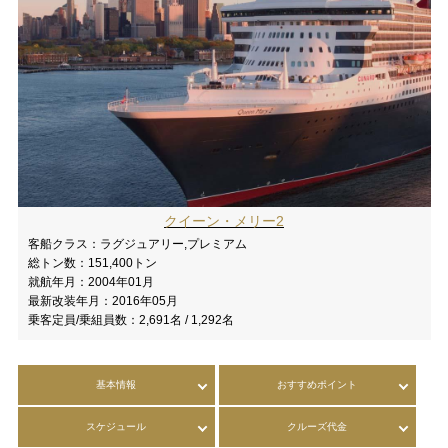
クイーン・メリー2
客船クラス：
ラグジュアリー,プレミアム
総トン数：
151,400トン
就航年月：
2004年01月
最新改装年月：
2016年05月
乗客定員/乗組員数：
2,691名 / 1,292名
基本情報
おすすめポイント
スケジュール
クルーズ代金