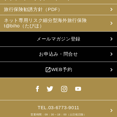
旅行保険勧誘方針（PDF）
ネット専用リスク細分型海外旅行保険
t@biho（たびほ）
メールマガジン登録
お申込み・問合せ
open_in_new
WEB予約
TEL.03-6773-9011
営業時間：09：30～18：00（土日祝日除）