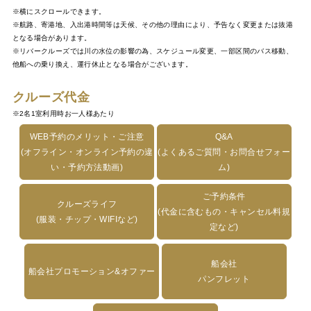
※横にスクロールできます。
※航路、寄港地、入出港時間等は天候、その他の理由により、予告なく変更または抜港
となる場合があります。
※リバークルーズでは川の水位の影響の為、スケジュール変更、一部区間のバス移動、
他船への乗り換え、運行休止となる場合がございます。
クルーズ代金
※2名1室利用時お一人様あたり
WEB予約のメリット・ご注意
Q&A
(オフライン・オンライン予約の違
(よくあるご質問・お問合せフォー
い・予約方法動画)
ム)
ご予約条件
クルーズライフ
(代金に含むもの・キャンセル料規
(服装・チップ・WIFIなど)
定など)
船会社
船会社プロモーション&オファー
パンフレット