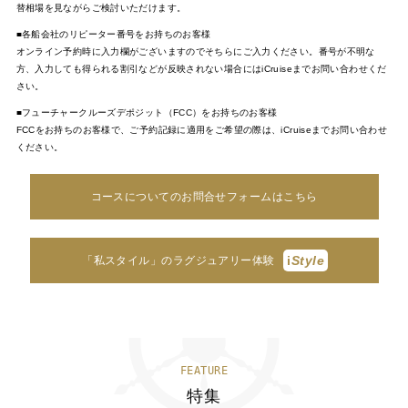
替相場を見ながらご検討いただけます。
■各船会社のリピーター番号をお持ちのお客様
オンライン予約時に入力欄がございますのでそちらにご入力ください。番号が不明な
方、入力しても得られる割引などが反映されない場合にはiCruiseまでお問い合わせくだ
さい。
■フューチャークルーズデポジット（FCC）をお持ちのお客様
FCCをお持ちのお客様で、ご予約記録に適用をご希望の際は、iCruiseまでお問い合わせ
ください。
コースについてのお問合せフォームはこちら
i
Style
「私スタイル」のラグジュアリー体験
FEATURE
特集