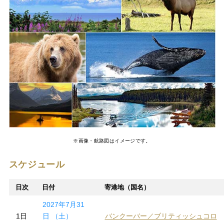
※画像・航路図はイメージです。
スケジュール
日次
日付
寄港地（国名）
2027年7月31
1日
日 （土）
バンクーバー／ブリティッシュコロ