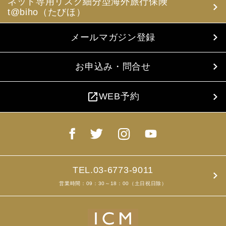
ネット専用リスク細分型海外旅行保険
t@biho（たびほ）
メールマガジン登録
お申込み・問合せ
open_in_new
WEB予約
TEL.03-6773-9011
営業時間：09：30～18：00（土日祝日除）