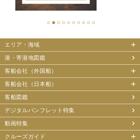
1
2
3
4
5
6
7
8
9
10
エリア・海域
港・寄港地図鑑
客船会社（外国船）
客船会社（日本船）
客船図鑑
デジタルパンフレット特集
動画特集
クルーズガイド