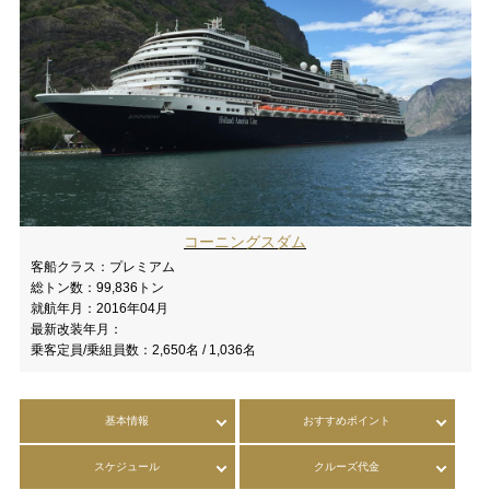
コーニングスダム
客船クラス：
プレミアム
総トン数：
99,836トン
就航年月：
2016年04月
最新改装年月：
乗客定員/乗組員数：
2,650名 / 1,036名
基本情報
おすすめポイント
スケジュール
クルーズ代金