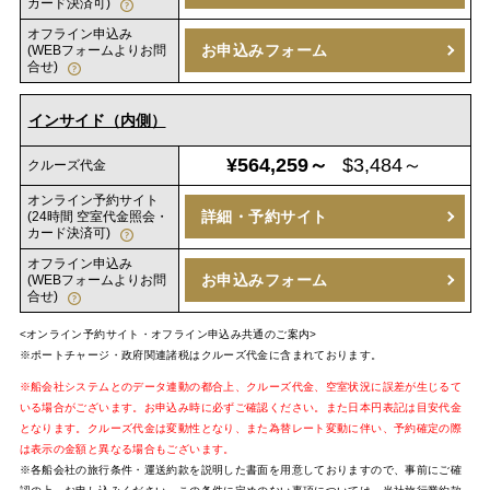
カード決済可)
オフライン申込み
お申込みフォーム
(WEBフォームよりお問
合せ)
インサイド（内側）
¥564,259～
$3,484～
クルーズ代金
オンライン予約サイト
詳細・予約サイト
(24時間 空室代金照会・
カード決済可)
オフライン申込み
お申込みフォーム
(WEBフォームよりお問
合せ)
<オンライン予約サイト・オフライン申込み共通のご案内>
※ポートチャージ・政府関連諸税はクルーズ代金に含まれております。
※船会社システムとのデータ連動の都合上、クルーズ代金、空室状況に誤差が生じるて
いる場合がございます。お申込み時に必ずご確認ください。また日本円表記は目安代金
となります。クルーズ代金は変動性となり、また為替レート変動に伴い、予約確定の際
は表示の金額と異なる場合もございます。
※各船会社の旅行条件・運送約款を説明した書面を用意しておりますので、事前にご確