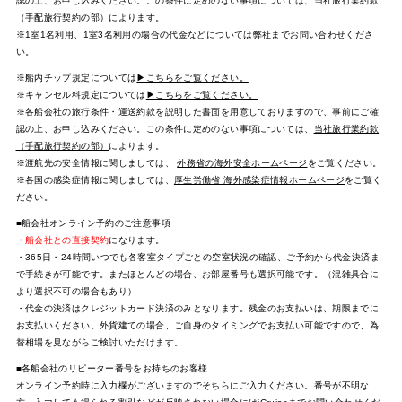
認の上、お申し込みください。この条件に定めのない事項については、当社旅行業約款
（手配旅行契約の部）によります。
※1室1名利用、1室3名利用の場合の代金などについては弊社までお問い合わせくださ
い。
※船内チップ規定については
▶こちらをご覧ください。
※キャンセル料規定については
▶こちらをご覧ください。
※各船会社の旅行条件・運送約款を説明した書面を用意しておりますので、事前にご確
認の上、お申し込みください。この条件に定めのない事項については、
当社旅行業約款
（手配旅行契約の部）
によります。
※渡航先の安全情報に関しましては、
外務省の海外安全ホームページ
をご覧ください。
※各国の感染症情報に関しましては、
厚生労働省 海外感染症情報ホームページ
をご覧く
ださい。
■船会社オンライン予約のご注意事項
・
船会社との直接契約
になります。
・365日・24時間いつでも各客室タイプごとの空室状況の確認、ご予約から代金決済ま
で手続きが可能です。またほとんどの場合、お部屋番号も選択可能です。（混雑具合に
より選択不可の場合もあり）
・代金の決済はクレジットカード決済のみとなります。残金のお支払いは、期限までに
お支払いください。外貨建ての場合、ご自身のタイミングでお支払い可能ですので、為
替相場を見ながらご検討いただけます。
■各船会社のリピーター番号をお持ちのお客様
オンライン予約時に入力欄がございますのでそちらにご入力ください。番号が不明な