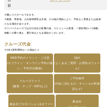
日
州 (アメリカ)
目
※横にスクロールできます。
※航路、寄港地、入出港時間等は天候、その他の理由により、予告なく変更または抜港
となる場合があります。
※リバークルーズでは川の水位の影響の為、スケジュール変更、一部区間のバス移動、
他船への乗り換え、運行休止となる場合がございます。
クルーズ代金
※2名1室利用時お一人様あたり
WEB予約のメリット・ご注意
Q&A
(オフライン・オンライン予約の違
(よくあるご質問・お問合せフォー
い・予約方法動画)
ム)
ご予約条件
クルーズライフ
(代金に含むもの・キャンセル料規
(服装・チップ・WIFIなど)
定など)
船会社
船会社プロモーション&オファー
パンフレット