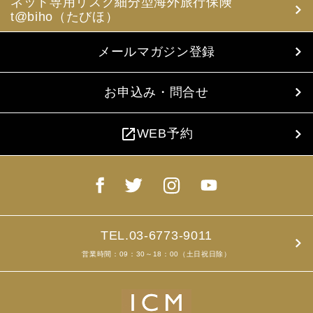
ネット専用リスク細分型海外旅行保険
t@biho（たびほ）
メールマガジン登録
お申込み・問合せ
open_in_new
WEB予約
TEL.03-6773-9011
営業時間：09：30～18：00（土日祝日除）