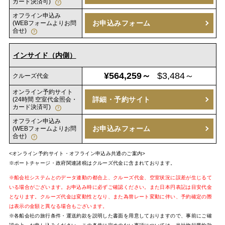
カード決済可)
オフライン申込み
お申込みフォーム
(WEBフォームよりお問
合せ)
インサイド（内側）
¥564,259～
$3,484～
クルーズ代金
オンライン予約サイト
詳細・予約サイト
(24時間 空室代金照会・
カード決済可)
オフライン申込み
お申込みフォーム
(WEBフォームよりお問
合せ)
<オンライン予約サイト・オフライン申込み共通のご案内>
※ポートチャージ・政府関連諸税はクルーズ代金に含まれております。
※船会社システムとのデータ連動の都合上、クルーズ代金、空室状況に誤差が生じるて
いる場合がございます。お申込み時に必ずご確認ください。また日本円表記は目安代金
となります。クルーズ代金は変動性となり、また為替レート変動に伴い、予約確定の際
は表示の金額と異なる場合もございます。
※各船会社の旅行条件・運送約款を説明した書面を用意しておりますので、事前にご確