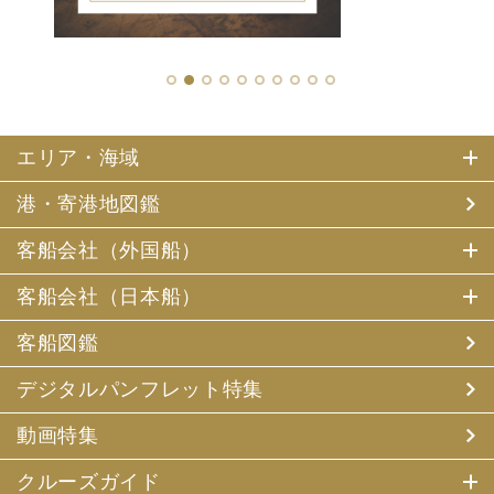
1
2
3
4
5
6
7
8
9
10
エリア・海域
港・寄港地図鑑
客船会社（外国船）
客船会社（日本船）
客船図鑑
デジタルパンフレット特集
動画特集
クルーズガイド