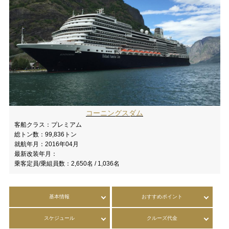
コーニングスダム
客船クラス：
プレミアム
総トン数：
99,836トン
就航年月：
2016年04月
最新改装年月：
乗客定員/乗組員数：
2,650名 / 1,036名
基本情報
おすすめポイント
スケジュール
クルーズ代金