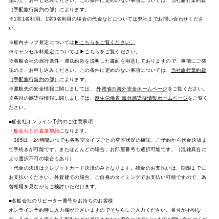
認の上、お申し込みください。この条件に定めのない事項については、当社旅行業約款
（手配旅行契約の部）によります。
※1室1名利用、1室3名利用の場合の代金などについては弊社までお問い合わせくださ
い。
※船内チップ規定については
▶こちらをご覧ください。
※キャンセル料規定については
▶こちらをご覧ください。
※各船会社の旅行条件・運送約款を説明した書面を用意しておりますので、事前にご確
認の上、お申し込みください。この条件に定めのない事項については、
当社旅行業約款
（手配旅行契約の部）
によります。
※渡航先の安全情報に関しましては、
外務省の海外安全ホームページ
をご覧ください。
※各国の感染症情報に関しましては、
厚生労働省 海外感染症情報ホームページ
をご覧く
ださい。
■船会社オンライン予約のご注意事項
・
船会社との直接契約
になります。
・365日・24時間いつでも各客室タイプごとの空室状況の確認、ご予約から代金決済ま
で手続きが可能です。またほとんどの場合、お部屋番号も選択可能です。（混雑具合に
より選択不可の場合もあり）
・代金の決済はクレジットカード決済のみとなります。残金のお支払いは、期限までに
お支払いください。外貨建ての場合、ご自身のタイミングでお支払い可能ですので、為
替相場を見ながらご検討いただけます。
■各船会社のリピーター番号をお持ちのお客様
オンライン予約時に入力欄がございますのでそちらにご入力ください。番号が不明な