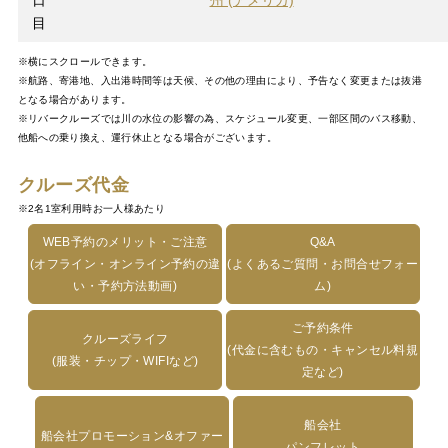
日
州 (アメリカ)
目
※横にスクロールできます。
※航路、寄港地、入出港時間等は天候、その他の理由により、予告なく変更または抜港
となる場合があります。
※リバークルーズでは川の水位の影響の為、スケジュール変更、一部区間のバス移動、
他船への乗り換え、運行休止となる場合がございます。
クルーズ代金
※2名1室利用時お一人様あたり
WEB予約のメリット・ご注意
Q&A
(オフライン・オンライン予約の違
(よくあるご質問・お問合せフォー
い・予約方法動画)
ム)
ご予約条件
クルーズライフ
(代金に含むもの・キャンセル料規
(服装・チップ・WIFIなど)
定など)
船会社
船会社プロモーション&オファー
パンフレット