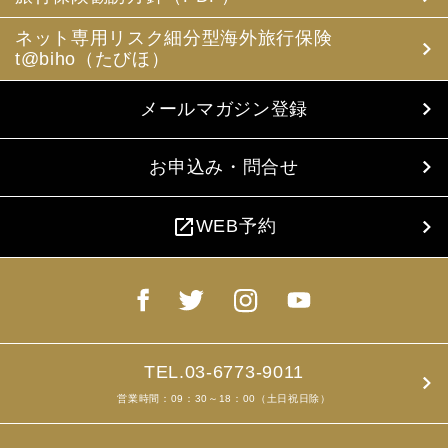
ネット専用リスク細分型海外旅行保険
t@biho（たびほ）
メールマガジン登録
お申込み・問合せ
open_in_new
WEB予約
TEL.03-6773-9011
営業時間：09：30～18：00（土日祝日除）