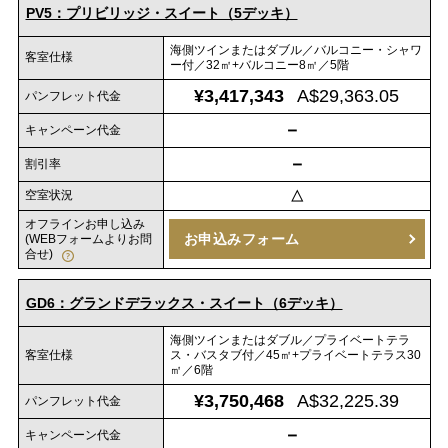
PV5：プリビリッジ・スイート（5デッキ）
海側ツインまたはダブル／バルコニー・シャワ
客室仕様
ー付／32㎡+バルコニー8㎡／5階
¥3,417,343
A$29,363.05
パンフレット代金
－
キャンペーン代金
－
割引率
空室状況
△
オフラインお申し込み
お申込みフォーム
(WEBフォームよりお問
合せ)
GD6：グランドデラックス・スイート（6デッキ）
海側ツインまたはダブル／プライベートテラ
客室仕様
ス・バスタブ付／45㎡+プライベートテラス30
㎡／6階
¥3,750,468
A$32,225.39
パンフレット代金
－
キャンペーン代金