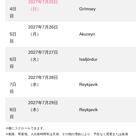
2027年7月25日
4日
（日）
Grímsey
目
2027年7月26日
5日
（月）
Akureyri
目
2027年7月27日
6日
（火）
Isafjördur
目
2027年7月28日
7日
（水）
Reykjavík
目
2027年7月29日
8日
（木）
Reykjavík
目
※横にスクロールできます。
※航路、寄港地、入出港時間等は天候、その他の理由により、予告なく変更または抜港