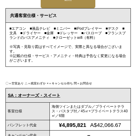
共通客室仕様・サービス
■エアコン ■液晶テレビ ■ミニバー ■iPodプレイヤー ■デスク ■
文具 ■ドライヤー ■金庫 ■ドレッサー ■バスローブ ■フランスブ
ランドのバスアメニティ ■クローゼットwifi（有料）
※写真・見取り図はすべてイメージで、実際と異なる場合がございま
す。
※記載の仕様・サービス・アメニティ・特典は予告なく変更になる場合
がございます。
〇＝空室あり
△＝残室わずか
×＝キャンセル待ち
問＝お問合せ
SA：オーナーズ・スイート
海側ツインまたはダブル／プライベートテラ
客室仕様
ス・バスタブ付／45㎡+プライベートテラス40
㎡／6階
¥4,895,821
A$42,066.67
パンフレット代金
－
キャンペーン代金