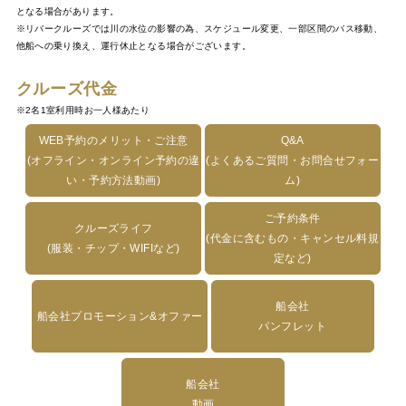
となる場合があります。
※リバークルーズでは川の水位の影響の為、スケジュール変更、一部区間のバス移動、
他船への乗り換え、運行休止となる場合がございます。
クルーズ代金
※2名1室利用時お一人様あたり
WEB予約のメリット・ご注意
Q&A
(オフライン・オンライン予約の違
(よくあるご質問・お問合せフォー
い・予約方法動画)
ム)
ご予約条件
クルーズライフ
(代金に含むもの・キャンセル料規
(服装・チップ・WIFIなど)
定など)
船会社
船会社プロモーション&オファー
パンフレット
船会社
動画