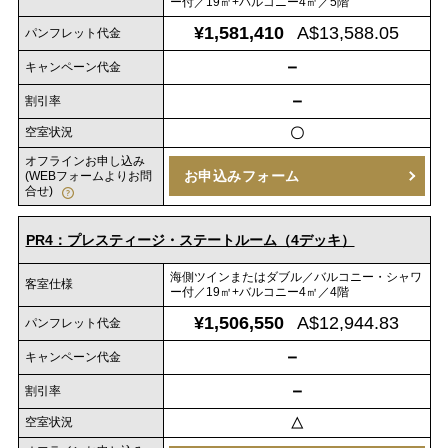
ー付／19㎡+バルコニー4㎡／5階
¥1,581,410
A$13,588.05
パンフレット代金
－
キャンペーン代金
－
割引率
空室状況
〇
オフラインお申し込み
お申込みフォーム
(WEBフォームよりお問
合せ)
PR4：プレスティージ・ステートルーム（4デッキ）
海側ツインまたはダブル／バルコニー・シャワ
客室仕様
ー付／19㎡+バルコニー4㎡／4階
¥1,506,550
A$12,944.83
パンフレット代金
－
キャンペーン代金
－
割引率
空室状況
△