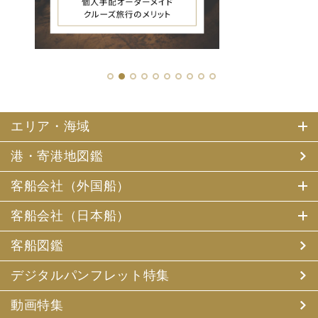
1
2
3
4
5
6
7
8
9
10
エリア・海域
港・寄港地図鑑
客船会社（外国船）
客船会社（日本船）
客船図鑑
デジタルパンフレット特集
動画特集