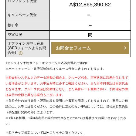
パンフレット代金
A$12,865,390.82
－
キャンペーン代金
－
割引率
空室状況
問
オフラインお申し込み
お問合せフォーム
(WEBフォームよりお問
合せ)
<オンライン予約サイト・オフライン申込み共通のご案内>
※ポートチャージ・政府関連諸税はクルーズ代金に含まれております。
※船会社システムとのデータ連動の都合上、クルーズ代金、空室状況に誤差が生じるて
いる場合がございます。お申込み時に必ずご確認ください。また日本円表記は目安代金
となります。クルーズ代金は変動性となり、また為替レート変動に伴い、予約確定の際
は表示の金額と異なる場合もございます。
※各船会社の旅行条件・運送約款を説明した書面を用意しておりますので、事前にご確
認の上、お申し込みください。この条件に定めのない事項については、当社旅行業約款
（手配旅行契約の部）によります。
※1室1名利用、1室3名利用の場合の代金などについては弊社までお問い合わせくださ
い。
※船内チップ規定については
▶こちらをご覧ください。