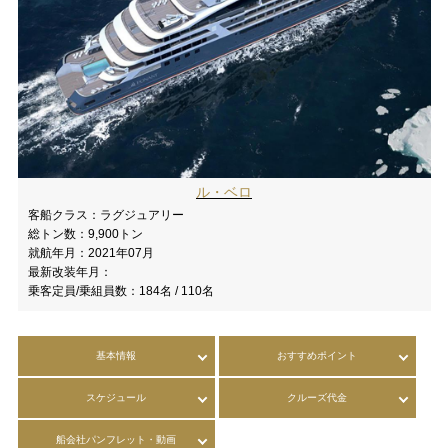
ル・ベロ
客船クラス：
ラグジュアリー
総トン数：
9,900トン
就航年月：
2021年07月
最新改装年月：
乗客定員/乗組員数：
184名 / 110名
基本情報
おすすめポイント
スケジュール
クルーズ代金
船会社パンフレット・動画