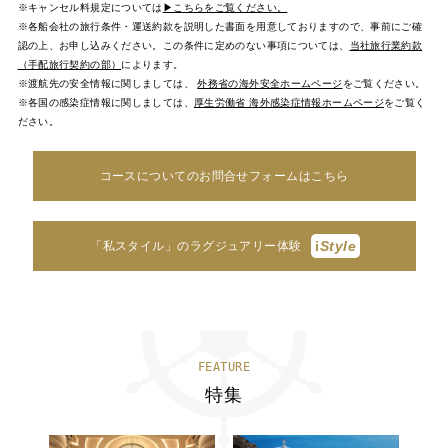
※キャンセル料規定については
▶こちらをご覧ください。
※各船会社の旅行条件・運送約款を説明した書面を用意しておりますので、事前にご確
認の上、お申し込みください。この条件に定めのない事項については、
当社旅行業約款
（手配旅行契約の部）
によります。
※渡航先の安全情報に関しましては、
外務省の海外安全ホームページ
をご覧ください。
※各国の感染症情報に関しましては、
厚生労働省 海外感染症情報ホームページ
をご覧く
ださい。
コースについてのお問合せフォームはこちら
i
Style
「私スタイル」のラグジュアリー体験
FEATURE
特集