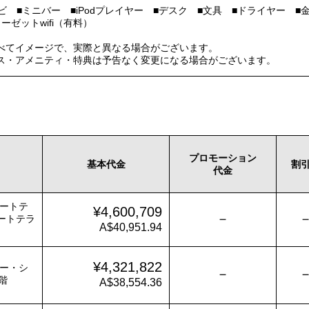
ビ ■ミニバー ■iPodプレイヤー ■デスク ■文具 ■ドライヤー 
ーゼットwifi（有料）
べてイメージで、実際と異なる場合がございます。
ス・アメニティ・特典は予告なく変更になる場合がございます。
プロモーション
基本代金
割
代金
ートテ
¥4,600,709
－
ートテラ
A$40,951.94
¥4,321,822
ー・シ
－
階
A$38,554.36