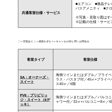
■エアコン ■液晶テレ
バスアメニティ ■クロ
共通客室仕様・サービス
※写真・見取り図はす
※記載の仕様・サービ
〇＝空室あり
△＝残室わずか
×＝キャンセル待ち
問＝お問合せ
客室タイプ
客室仕様
海側ツインまたはダブル／プライベ
SA：オーナーズ・
ラス・バスタブ付／45㎡+プライベ
スイート
ス40㎡／6階
PV6：プリビリッ
海側ツインまたはダブル／バルコニ
ジ・スイート（6デ
ャワー付／32㎡+バルコニー8㎡／6
ッキ）