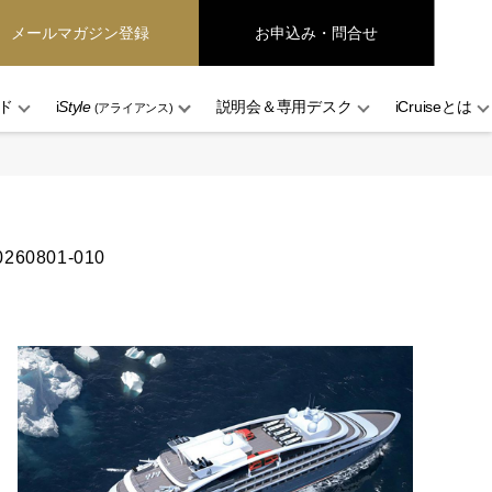
メールマガジン登録
お申込み・問合せ
ド
i
Style
説明会＆専用デスク
iCruiseとは
(アライアンス)
260801-010