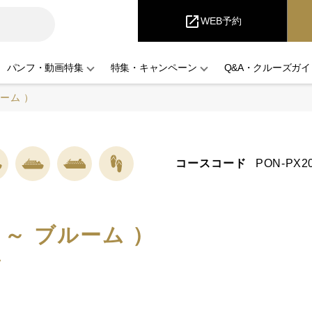
iCruise
open_in_new
WEB予約
パンフ・動画特集
特集・キャンペーン
Q&A・クルーズガイ
ーム ）
コースコード
PON-PX20
～ ブルーム ）
y