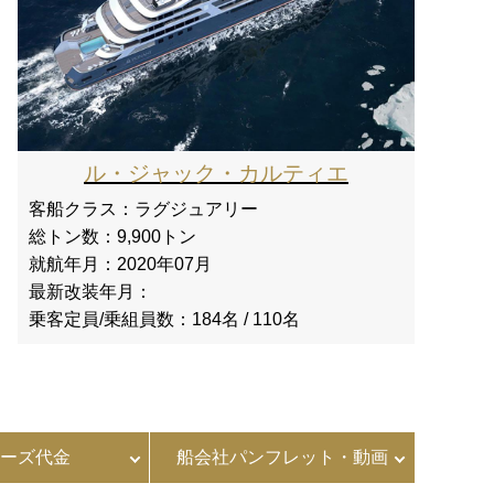
ル・ジャック・カルティエ
客船クラス：
ラグジュアリー
総トン数：
9,900トン
就航年月：
2020年07月
最新改装年月：
乗客定員/乗組員数：
184名 / 110名
ーズ代金
船会社パンフレット・動画