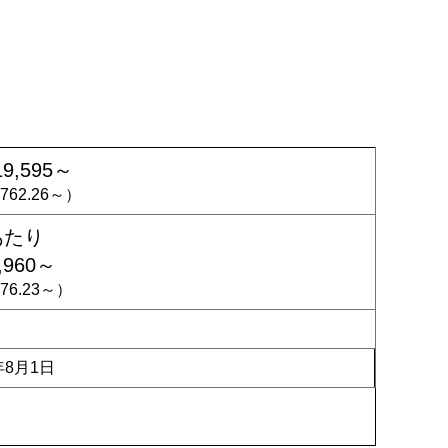
19,595～
,762.26～）
あたり
,960～
876.23～）
年8月1日