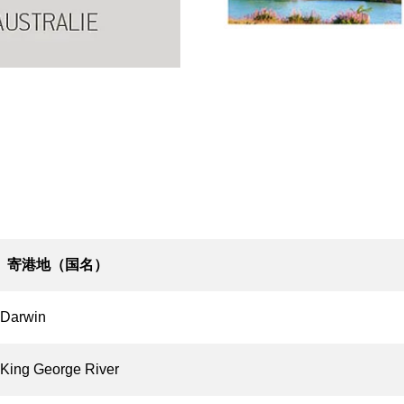
寄港地（国名）
Darwin
King George River