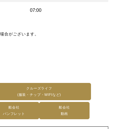
07:00
場合がございます。
クルーズライフ
(服装・チップ・WIFIなど)
船会社
船会社
パンフレット
動画