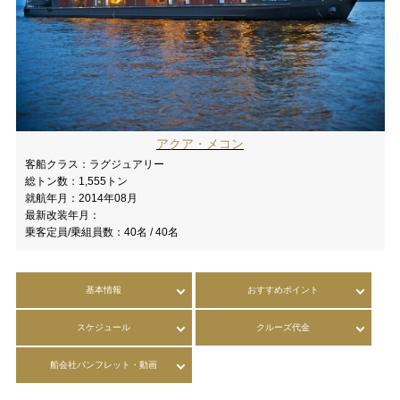
アクア・メコン
客船クラス：
ラグジュアリー
総トン数：
1,555トン
就航年月：
2014年08月
最新改装年月：
乗客定員/乗組員数：
40名 / 40名
基本情報
おすすめポイント
スケジュール
クルーズ代金
船会社パンフレット・動画