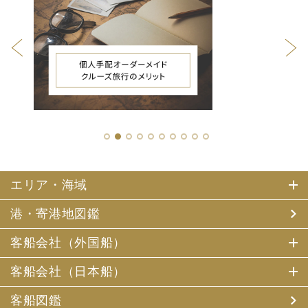
1
2
3
4
5
6
7
8
9
10
エリア・海域
港・寄港地図鑑
客船会社（外国船）
客船会社（日本船）
客船図鑑