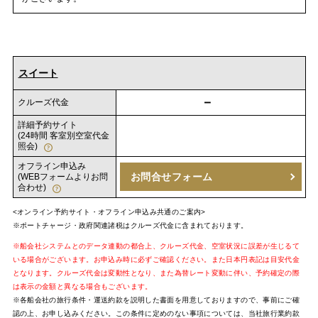
スイート
－
クルーズ代金
詳細予約サイト
(24時間 客室別空室代金
照会)
オフライン申込み
お問合せフォーム
(WEBフォームよりお問
合わせ)
<オンライン予約サイト・オフライン申込み共通のご案内>
※ポートチャージ・政府関連諸税はクルーズ代金に含まれております。
※船会社システムとのデータ連動の都合上、クルーズ代金、空室状況に誤差が生じるて
いる場合がございます。お申込み時に必ずご確認ください。また日本円表記は目安代金
となります。クルーズ代金は変動性となり、また為替レート変動に伴い、予約確定の際
は表示の金額と異なる場合もございます。
※各船会社の旅行条件・運送約款を説明した書面を用意しておりますので、事前にご確
認の上、お申し込みください。この条件に定めのない事項については、当社旅行業約款