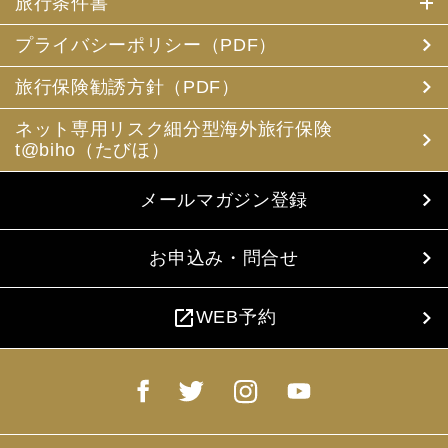
旅行条件書
プライバシーポリシー（PDF）
旅行保険勧誘方針（PDF）
ネット専用リスク細分型海外旅行保険
t@biho（たびほ）
メールマガジン登録
お申込み・問合せ
open_in_new
WEB予約