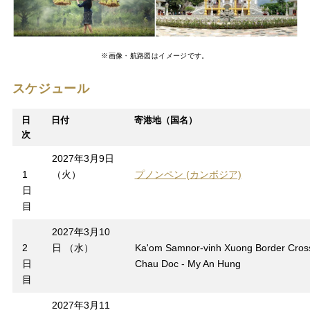
※画像・航路図はイメージです。
スケジュール
日
日付
寄港地（国名）
次
2027年3月9日
1
（火）
プノンペン (カンボジア)
日
目
2027年3月10
2
日 （水）
Ka'om Samnor-vinh Xuong Border Cross
日
Chau Doc - My An Hung
目
2027年3月11