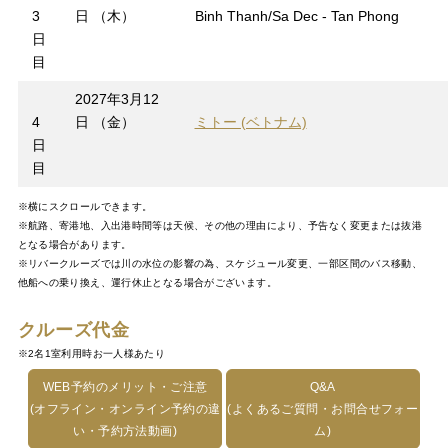
3
日 （木）
Binh Thanh/Sa Dec - Tan Phong
日
目
2027年3月12
4
日 （金）
ミトー (ベトナム)
日
目
※横にスクロールできます。
※航路、寄港地、入出港時間等は天候、その他の理由により、予告なく変更または抜港
となる場合があります。
※リバークルーズでは川の水位の影響の為、スケジュール変更、一部区間のバス移動、
他船への乗り換え、運行休止となる場合がございます。
クルーズ代金
※2名1室利用時お一人様あたり
WEB予約のメリット・ご注意
Q&A
(オフライン・オンライン予約の違
(よくあるご質問・お問合せフォー
い・予約方法動画)
ム)