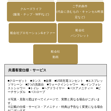
ご予約条件
クルーズライフ
(代金に含むもの・キャンセル料規
(服装・チップ・WIFIなど)
定など)
船会社
船会社プロモーション&オファー
パンフレット
船会社
動画
共通客室仕様・サービス
■クローゼット ■タンス ■金庫 ■USB充電コンセント ■エスプレッ
ソマシーン ■2つの洗面台 ■ウォークインシャワー ■レインフォレ
ストシャワー ■トイレ ■ヘアドライヤー ■バスアメニティー ■ビ
ーチサンダル ■バスローブ
※写真・見取り図はすべてイメージで、実際と異なる場合がございま
す。
※記載の仕様・サービス・アメニティ・特典は予告なく変更になる場合
がございます。