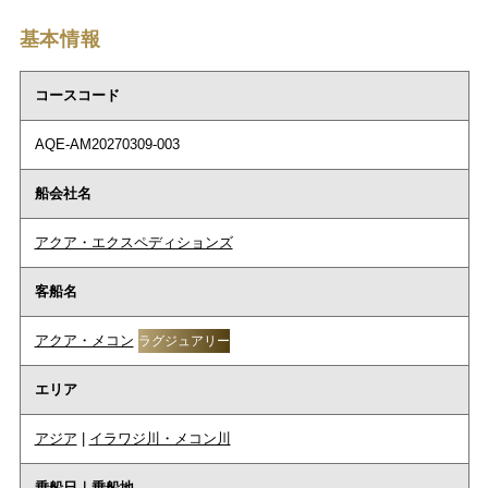
基本情報
コースコード
AQE-AM20270309-003
船会社名
アクア・エクスペディションズ
客船名
アクア・メコン
ラグジュアリー
エリア
アジア
|
イラワジ川・メコン川
乗船日｜乗船地