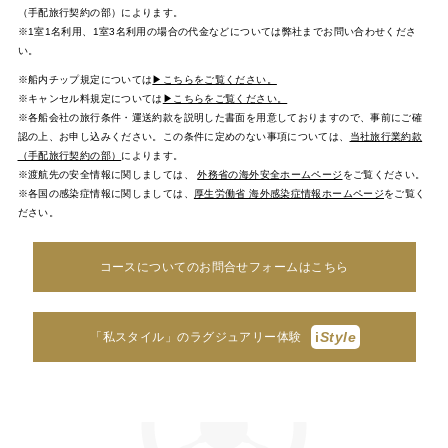
（手配旅行契約の部）によります。
※1室1名利用、1室3名利用の場合の代金などについては弊社までお問い合わせくださ
い。
※船内チップ規定については
▶こちらをご覧ください。
※キャンセル料規定については
▶こちらをご覧ください。
※各船会社の旅行条件・運送約款を説明した書面を用意しておりますので、事前にご確
認の上、お申し込みください。この条件に定めのない事項については、
当社旅行業約款
（手配旅行契約の部）
によります。
※渡航先の安全情報に関しましては、
外務省の海外安全ホームページ
をご覧ください。
※各国の感染症情報に関しましては、
厚生労働省 海外感染症情報ホームページ
をご覧く
ださい。
コースについてのお問合せフォームはこちら
i
Style
「私スタイル」のラグジュアリー体験