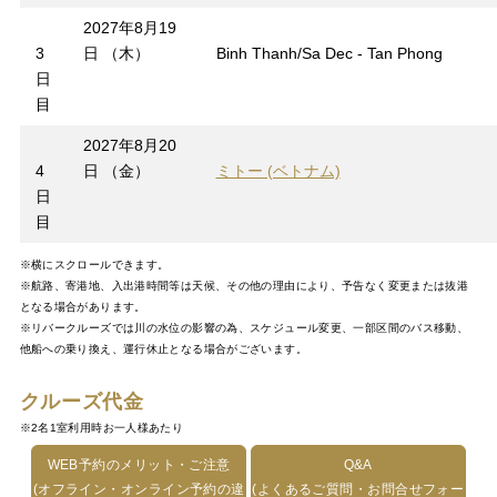
2027年8月19
3
日 （木）
Binh Thanh/Sa Dec - Tan Phong
日
目
2027年8月20
4
日 （金）
ミトー (ベトナム)
日
目
※横にスクロールできます。
※航路、寄港地、入出港時間等は天候、その他の理由により、予告なく変更または抜港
となる場合があります。
※リバークルーズでは川の水位の影響の為、スケジュール変更、一部区間のバス移動、
他船への乗り換え、運行休止となる場合がございます。
クルーズ代金
※2名1室利用時お一人様あたり
WEB予約のメリット・ご注意
Q&A
(オフライン・オンライン予約の違
(よくあるご質問・お問合せフォー