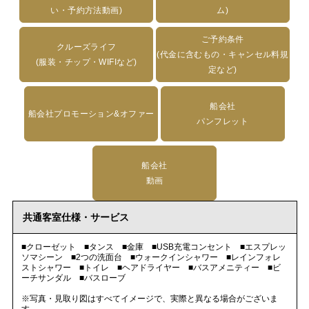
い・予約方法動画)
ム)
ご予約条件
クルーズライフ
(代金に含むもの・キャンセル料規
(服装・チップ・WIFIなど)
定など)
船会社
船会社プロモーション&オファー
パンフレット
船会社
動画
共通客室仕様・サービス
■クローゼット ■タンス ■金庫 ■USB充電コンセント ■エスプレッ
ソマシーン ■2つの洗面台 ■ウォークインシャワー ■レインフォレ
ストシャワー ■トイレ ■ヘアドライヤー ■バスアメニティー ■ビ
ーチサンダル ■バスローブ
※写真・見取り図はすべてイメージで、実際と異なる場合がございま
す。