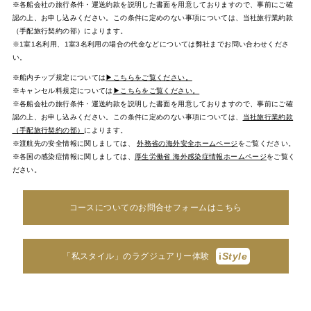
※各船会社の旅行条件・運送約款を説明した書面を用意しておりますので、事前にご確
認の上、お申し込みください。この条件に定めのない事項については、当社旅行業約款
（手配旅行契約の部）によります。
※1室1名利用、1室3名利用の場合の代金などについては弊社までお問い合わせくださ
い。
※船内チップ規定については
▶こちらをご覧ください。
※キャンセル料規定については
▶こちらをご覧ください。
※各船会社の旅行条件・運送約款を説明した書面を用意しておりますので、事前にご確
認の上、お申し込みください。この条件に定めのない事項については、
当社旅行業約款
（手配旅行契約の部）
によります。
※渡航先の安全情報に関しましては、
外務省の海外安全ホームページ
をご覧ください。
※各国の感染症情報に関しましては、
厚生労働省 海外感染症情報ホームページ
をご覧く
ださい。
コースについてのお問合せフォームはこちら
i
Style
「私スタイル」のラグジュアリー体験