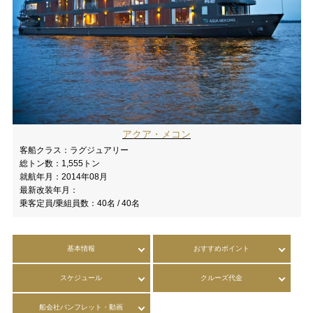
アクア・メコン
客船クラス：
ラグジュアリー
総トン数：
1,555トン
就航年月：
2014年08月
最新改装年月：
乗客定員/乗組員数：
40名 / 40名
基本情報
おすすめポイント
スケジュール
クルーズ代金
船会社パンフレット・動画