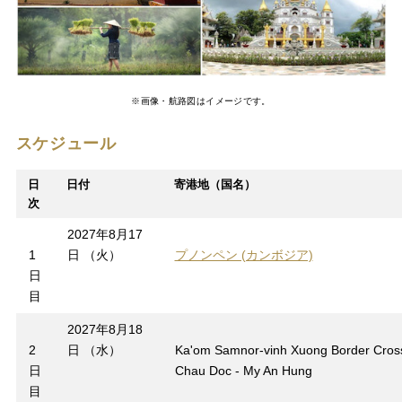
※画像・航路図はイメージです。
スケジュール
日
日付
寄港地（国名）
次
2027年8月17
1
日 （火）
プノンペン (カンボジア)
日
目
2027年8月18
2
日 （水）
Ka'om Samnor-vinh Xuong Border Cross
日
Chau Doc - My An Hung
目