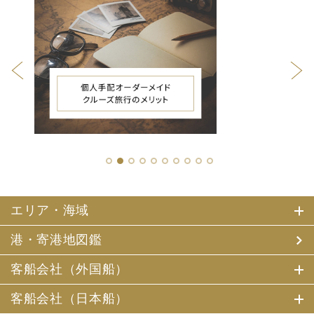
1
2
3
4
5
6
7
8
9
10
エリア・海域
港・寄港地図鑑
客船会社（外国船）
客船会社（日本船）