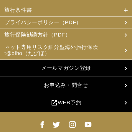
旅行条件書
プライバシーポリシー（PDF）
旅行保険勧誘方針（PDF）
ネット専用リスク細分型海外旅行保険
t@biho（たびほ）
メールマガジン登録
お申込み・問合せ
open_in_new
WEB予約