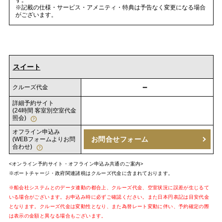
※記載の仕様・サービス・アメニティ・特典は予告なく変更になる場合
がございます。
スイート
－
クルーズ代金
詳細予約サイト
(24時間 客室別空室代金
照会)
オフライン申込み
お問合せフォーム
(WEBフォームよりお問
合わせ)
<オンライン予約サイト・オフライン申込み共通のご案内>
※ポートチャージ・政府関連諸税はクルーズ代金に含まれております。
※船会社システムとのデータ連動の都合上、クルーズ代金、空室状況に誤差が生じるて
いる場合がございます。お申込み時に必ずご確認ください。また日本円表記は目安代金
となります。クルーズ代金は変動性となり、また為替レート変動に伴い、予約確定の際
は表示の金額と異なる場合もございます。