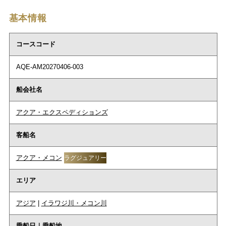
基本情報
コースコード
AQE-AM20270406-003
船会社名
アクア・エクスペディションズ
客船名
アクア・メコン
ラグジュアリー
エリア
アジア
|
イラワジ川・メコン川
乗船日｜乗船地