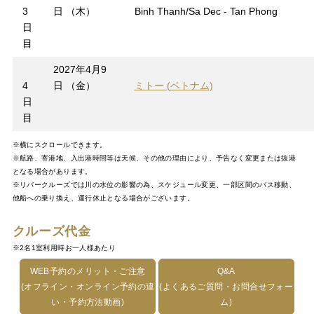
3
日 （木）
Binh Thanh/Sa Dec - Tan Phong
日
目
2027年4月9
4
日 （金）
ミトー (ベトナム)
日
目
※横にスクロールできます。
※航路、寄港地、入出港時間等は天候、その他の理由により、予告なく変更または抜港
となる場合があります。
※リバークルーズでは川の水位の影響の為、スケジュール変更、一部区間のバス移動、
他船への乗り換え、運行休止となる場合がございます。
クルーズ代金
※2名1室利用時お一人様あたり
WEB予約のメリット・ご注意
Q&A
(オフライン・オンライン予約の違
(よくあるご質問・お問合せフォー
い・予約方法動画)
ム)