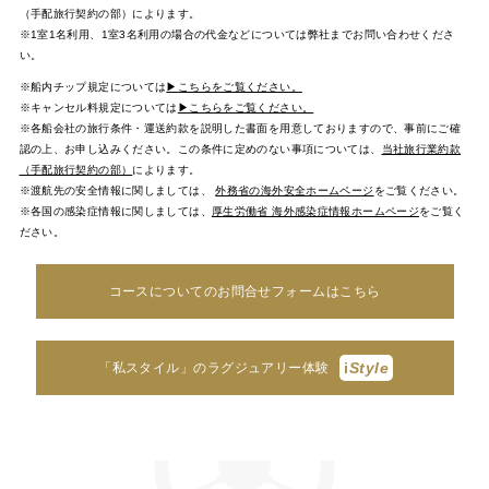
（手配旅行契約の部）によります。
※1室1名利用、1室3名利用の場合の代金などについては弊社までお問い合わせくださ
い。
※船内チップ規定については
▶こちらをご覧ください。
※キャンセル料規定については
▶こちらをご覧ください。
※各船会社の旅行条件・運送約款を説明した書面を用意しておりますので、事前にご確
認の上、お申し込みください。この条件に定めのない事項については、
当社旅行業約款
（手配旅行契約の部）
によります。
※渡航先の安全情報に関しましては、
外務省の海外安全ホームページ
をご覧ください。
※各国の感染症情報に関しましては、
厚生労働省 海外感染症情報ホームページ
をご覧く
ださい。
コースについてのお問合せフォームはこちら
i
Style
「私スタイル」のラグジュアリー体験