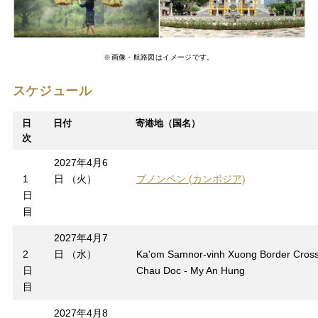
※画像・航路図はイメージです。
スケジュール
日
日付
寄港地（国名）
次
2027年4月6
1
日 （火）
プノンペン (カンボジア)
日
目
2027年4月7
2
日 （水）
Ka'om Samnor-vinh Xuong Border Cross
日
Chau Doc - My An Hung
目
2027年4月8