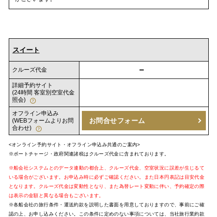
スイート
－
クルーズ代金
詳細予約サイト
(24時間 客室別空室代金
照会)
オフライン申込み
お問合せフォーム
(WEBフォームよりお問
合わせ)
<オンライン予約サイト・オフライン申込み共通のご案内>
※ポートチャージ・政府関連諸税はクルーズ代金に含まれております。
※船会社システムとのデータ連動の都合上、クルーズ代金、空室状況に誤差が生じるて
いる場合がございます。お申込み時に必ずご確認ください。また日本円表記は目安代金
となります。クルーズ代金は変動性となり、また為替レート変動に伴い、予約確定の際
は表示の金額と異なる場合もございます。
※各船会社の旅行条件・運送約款を説明した書面を用意しておりますので、事前にご確
認の上、お申し込みください。この条件に定めのない事項については、当社旅行業約款