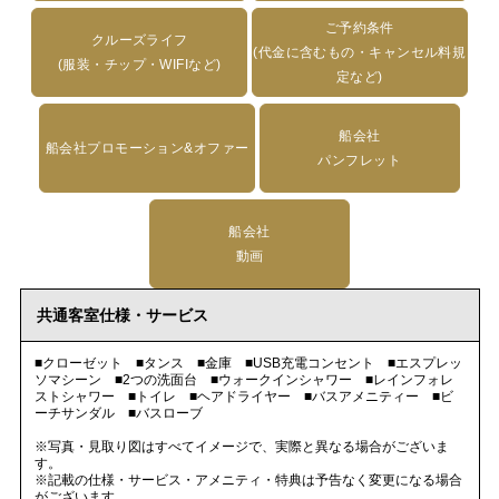
ご予約条件
クルーズライフ
(代金に含むもの・キャンセル料規
(服装・チップ・WIFIなど)
定など)
船会社
船会社プロモーション&オファー
パンフレット
船会社
動画
共通客室仕様・サービス
■クローゼット ■タンス ■金庫 ■USB充電コンセント ■エスプレッ
ソマシーン ■2つの洗面台 ■ウォークインシャワー ■レインフォレ
ストシャワー ■トイレ ■ヘアドライヤー ■バスアメニティー ■ビ
ーチサンダル ■バスローブ
※写真・見取り図はすべてイメージで、実際と異なる場合がございま
す。
※記載の仕様・サービス・アメニティ・特典は予告なく変更になる場合
がございます。