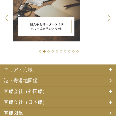
1
2
3
4
5
6
7
8
9
10
エリア・海域
港・寄港地図鑑
客船会社（外国船）
客船会社（日本船）
客船図鑑