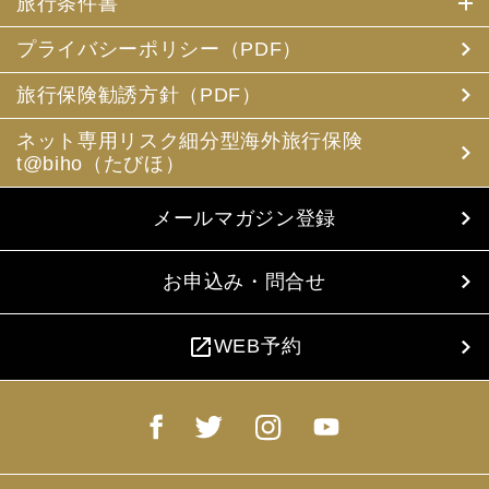
旅行条件書
プライバシーポリシー（PDF）
旅行保険勧誘方針（PDF）
ネット専用リスク細分型海外旅行保険
t@biho（たびほ）
メールマガジン登録
お申込み・問合せ
open_in_new
WEB予約