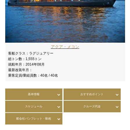
アクア・メコン
客船クラス：
ラグジュアリー
総トン数：
1,555トン
就航年月：
2014年08月
最新改装年月：
乗客定員/乗組員数：
40名 / 40名
基本情報
おすすめポイント
スケジュール
クルーズ代金
船会社パンフレット・動画