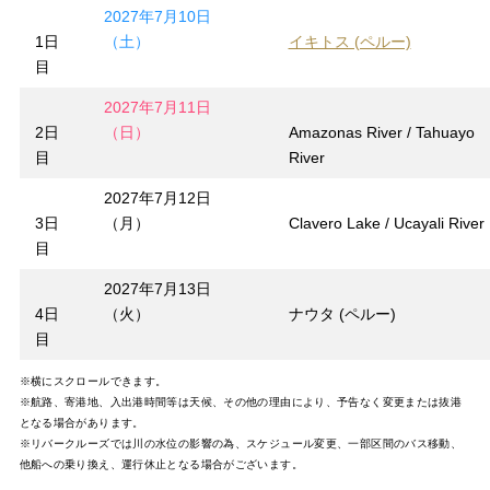
2027年7月10日
1日
（土）
イキトス (ペルー)
目
2027年7月11日
2日
（日）
Amazonas River / Tahuayo
目
River
2027年7月12日
3日
（月）
Clavero Lake / Ucayali River
目
2027年7月13日
4日
（火）
ナウタ (ペルー)
目
※横にスクロールできます。
※航路、寄港地、入出港時間等は天候、その他の理由により、予告なく変更または抜港
となる場合があります。
※リバークルーズでは川の水位の影響の為、スケジュール変更、一部区間のバス移動、
他船への乗り換え、運行休止となる場合がございます。