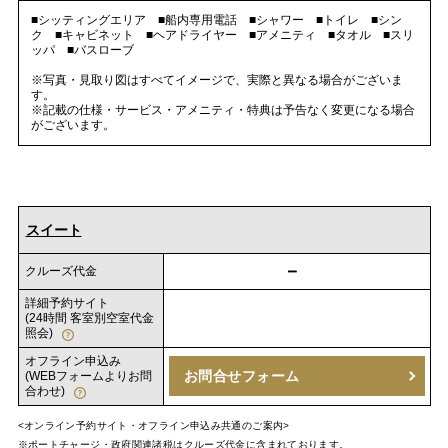
■シッティングエリア ■船内専用電話 ■シャワー ■トイレ ■シン
ク ■キャビネット ■ヘアドライヤー ■アメニティ ■タオル ■スリ
ッパ ■バスローブ
※写真・見取り図はすべてイメージで、実際と異なる場合がございま
す。
※記載の仕様・サービス・アメニティ・特典は予告なく変更になる場合
がございます。
スイート
－
クルーズ代金
詳細予約サイト
(24時間 客室別空室代金
照会)
オフライン申込み
お問合せフォーム
(WEBフォームよりお問
合わせ)
<オンライン予約サイト・オフライン申込み共通のご案内>
※ポートチャージ・政府関連諸税はクルーズ代金に含まれております。