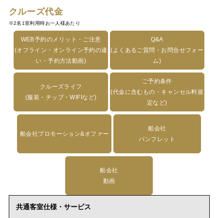
クルーズ代金
※2名1室利用時お一人様あたり
WEB予約のメリット・ご注意
Q&A
(オフライン・オンライン予約の違
(よくあるご質問・お問合せフォー
い・予約方法動画)
ム)
ご予約条件
クルーズライフ
(代金に含むもの・キャンセル料規
(服装・チップ・WIFIなど)
定など)
船会社
船会社プロモーション&オファー
パンフレット
船会社
動画
共通客室仕様・サービス