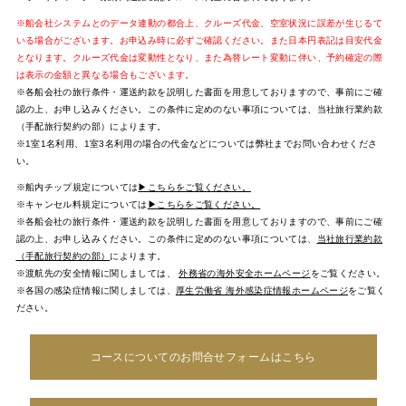
※船会社システムとのデータ連動の都合上、クルーズ代金、空室状況に誤差が生じるて
いる場合がございます。お申込み時に必ずご確認ください。また日本円表記は目安代金
となります。クルーズ代金は変動性となり、また為替レート変動に伴い、予約確定の際
は表示の金額と異なる場合もございます。
※各船会社の旅行条件・運送約款を説明した書面を用意しておりますので、事前にご確
認の上、お申し込みください。この条件に定めのない事項については、当社旅行業約款
（手配旅行契約の部）によります。
※1室1名利用、1室3名利用の場合の代金などについては弊社までお問い合わせくださ
い。
※船内チップ規定については
▶こちらをご覧ください。
※キャンセル料規定については
▶こちらをご覧ください。
※各船会社の旅行条件・運送約款を説明した書面を用意しておりますので、事前にご確
認の上、お申し込みください。この条件に定めのない事項については、
当社旅行業約款
（手配旅行契約の部）
によります。
※渡航先の安全情報に関しましては、
外務省の海外安全ホームページ
をご覧ください。
※各国の感染症情報に関しましては、
厚生労働省 海外感染症情報ホームページ
をご覧く
ださい。
コースについてのお問合せフォームはこちら