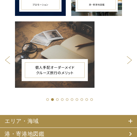
1
2
3
4
5
6
7
8
9
10
エリア・海域
港・寄港地図鑑