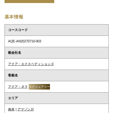
基本情報
コースコード
AQE-AN20270710-003
船会社名
アクア・エクスペディションズ
客船名
アクア・ネラ
ラグジュアリー
エリア
南米
|
アマゾン川