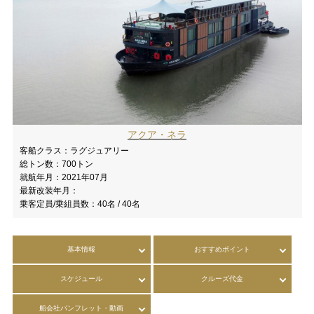
アクア・ネラ
客船クラス：
ラグジュアリー
総トン数：
700トン
就航年月：
2021年07月
最新改装年月：
乗客定員/乗組員数：
40名 / 40名
基本情報
おすすめポイント
スケジュール
クルーズ代金
船会社パンフレット・動画