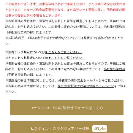
いる場合がございます。お申込み時に必ずご確認ください。また日本円表記は目安代金
となります。クルーズ代金は変動性となり、また為替レート変動に伴い、予約確定の際
は表示の金額と異なる場合もございます。
※各船会社の旅行条件・運送約款を説明した書面を用意しておりますので、事前にご確
認の上、お申し込みください。この条件に定めのない事項については、当社旅行業約款
（手配旅行契約の部）によります。
※1室1名利用、1室3名利用の場合の代金などについては弊社までお問い合わせくださ
い。
※船内チップ規定については
▶こちらをご覧ください。
※キャンセル料規定については
▶こちらをご覧ください。
※各船会社の旅行条件・運送約款を説明した書面を用意しておりますので、事前にご確
認の上、お申し込みください。この条件に定めのない事項については、
当社旅行業約款
（手配旅行契約の部）
によります。
※渡航先の安全情報に関しましては、
外務省の海外安全ホームページ
をご覧ください。
※各国の感染症情報に関しましては、
厚生労働省 海外感染症情報ホームページ
をご覧く
ださい。
コースについてのお問合せフォームはこちら
i
Style
「私スタイル」のラグジュアリー体験