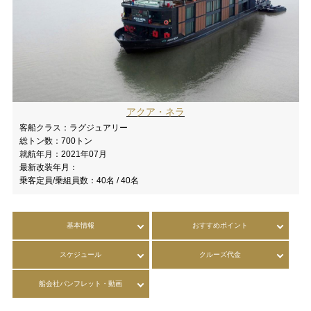
アクア・ネラ
客船クラス：
ラグジュアリー
総トン数：
700トン
就航年月：
2021年07月
最新改装年月：
乗客定員/乗組員数：
40名 / 40名
基本情報
おすすめポイント
スケジュール
クルーズ代金
船会社パンフレット・動画