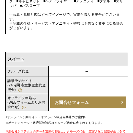
ク ■キャビネット ■ヘアドライヤー ■アメニティ ■タオル ■スリ
ッパ ■バスローブ
※写真・見取り図はすべてイメージで、実際と異なる場合がございま
す。
※記載の仕様・サービス・アメニティ・特典は予告なく変更になる場合
がございます。
スイート
－
クルーズ代金
詳細予約サイト
(24時間 客室別空室代金
照会)
オフライン申込み
お問合せフォーム
(WEBフォームよりお問
合わせ)
<オンライン予約サイト・オフライン申込み共通のご案内>
※ポートチャージ・政府関連諸税はクルーズ代金に含まれております。
※船会社システムとのデータ連動の都合上、クルーズ代金、空室状況に誤差が生じるて