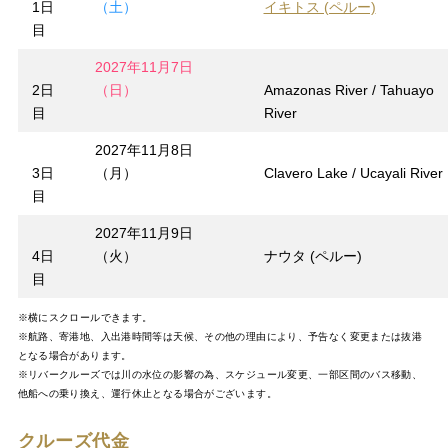
1日
（土）
イキトス (ペルー)
目
2027年11月7日
2日
（日）
Amazonas River / Tahuayo
目
River
2027年11月8日
3日
（月）
Clavero Lake / Ucayali River
目
2027年11月9日
4日
（火）
ナウタ (ペルー)
目
※横にスクロールできます。
※航路、寄港地、入出港時間等は天候、その他の理由により、予告なく変更または抜港
となる場合があります。
※リバークルーズでは川の水位の影響の為、スケジュール変更、一部区間のバス移動、
他船への乗り換え、運行休止となる場合がございます。
クルーズ代金