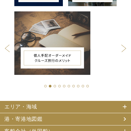
1
2
3
4
5
6
7
8
9
10
エリア・海域
港・寄港地図鑑