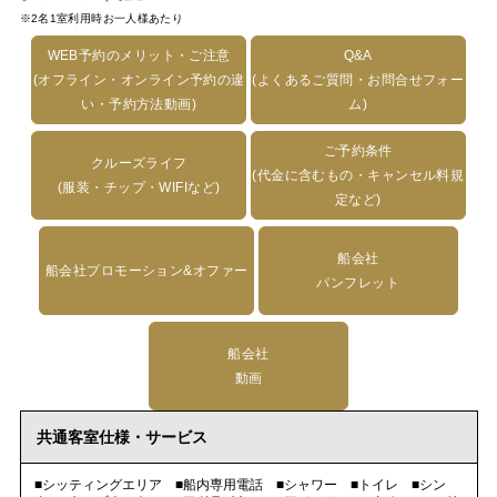
※2名1室利用時お一人様あたり
WEB予約のメリット・ご注意
Q&A
(オフライン・オンライン予約の違
(よくあるご質問・お問合せフォー
い・予約方法動画)
ム)
ご予約条件
クルーズライフ
(代金に含むもの・キャンセル料規
(服装・チップ・WIFIなど)
定など)
船会社
船会社プロモーション&オファー
パンフレット
船会社
動画
共通客室仕様・サービス
■シッティングエリア ■船内専用電話 ■シャワー ■トイレ ■シン