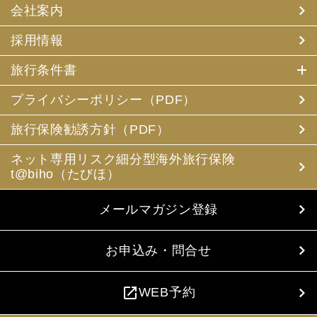
会社案内
採用情報
旅行条件書
プライバシーポリシー（PDF）
旅行保険勧誘方針（PDF）
ネット専用リスク細分型海外旅行保険
t@biho（たびほ）
メールマガジン登録
お申込み・問合せ
open_in_new
WEB予約