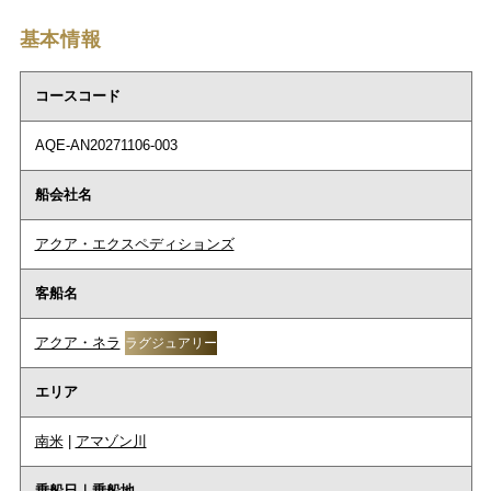
基本情報
コースコード
AQE-AN20271106-003
船会社名
アクア・エクスペディションズ
客船名
アクア・ネラ
ラグジュアリー
エリア
南米
|
アマゾン川
乗船日｜乗船地