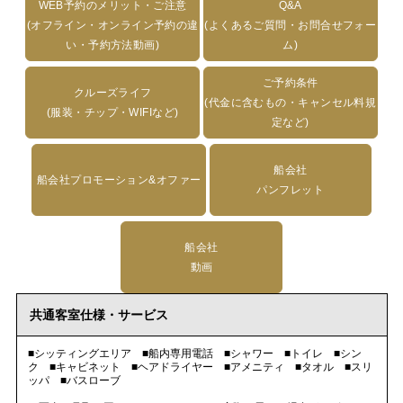
WEB予約のメリット・ご注意
Q&A
(オフライン・オンライン予約の違
(よくあるご質問・お問合せフォー
い・予約方法動画)
ム)
ご予約条件
クルーズライフ
(代金に含むもの・キャンセル料規
(服装・チップ・WIFIなど)
定など)
船会社
船会社プロモーション&オファー
パンフレット
船会社
動画
共通客室仕様・サービス
■シッティングエリア ■船内専用電話 ■シャワー ■トイレ ■シン
ク ■キャビネット ■ヘアドライヤー ■アメニティ ■タオル ■スリ
ッパ ■バスローブ