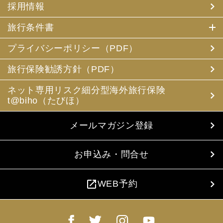
採用情報
旅行条件書
プライバシーポリシー（PDF）
旅行保険勧誘方針（PDF）
ネット専用リスク細分型海外旅行保険
t@biho（たびほ）
メールマガジン登録
お申込み・問合せ
open_in_new
WEB予約