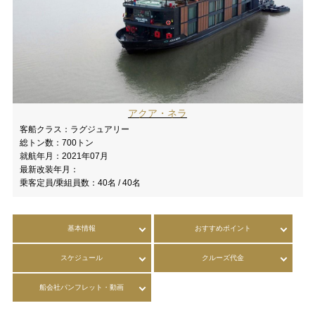
アクア・ネラ
客船クラス：
ラグジュアリー
総トン数：
700トン
就航年月：
2021年07月
最新改装年月：
乗客定員/乗組員数：
40名 / 40名
基本情報
おすすめポイント
スケジュール
クルーズ代金
船会社パンフレット・動画