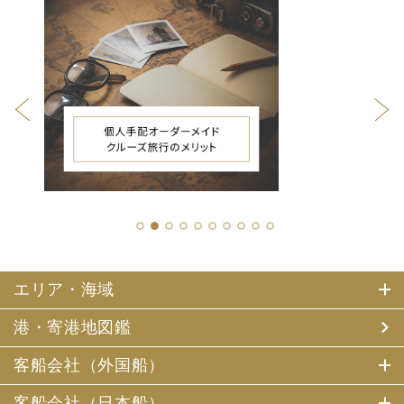
1
2
3
4
5
6
7
8
9
10
エリア・海域
港・寄港地図鑑
客船会社（外国船）
客船会社（日本船）