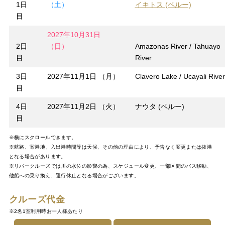
1日
（土）
イキトス (ペルー)
目
2027年10月31日
2日
（日）
Amazonas River / Tahuayo
目
River
3日
2027年11月1日 （月）
Clavero Lake / Ucayali River
目
4日
2027年11月2日 （火）
ナウタ (ペルー)
目
※横にスクロールできます。
※航路、寄港地、入出港時間等は天候、その他の理由により、予告なく変更または抜港
となる場合があります。
※リバークルーズでは川の水位の影響の為、スケジュール変更、一部区間のバス移動、
他船への乗り換え、運行休止となる場合がございます。
クルーズ代金
※2名1室利用時お一人様あたり