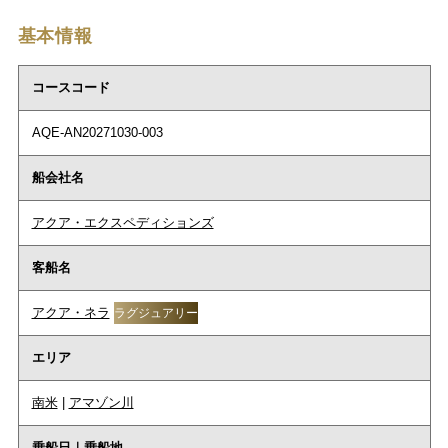
基本情報
コースコード
AQE-AN20271030-003
船会社名
アクア・エクスペディションズ
客船名
アクア・ネラ
ラグジュアリー
エリア
南米
|
アマゾン川
乗船日｜乗船地