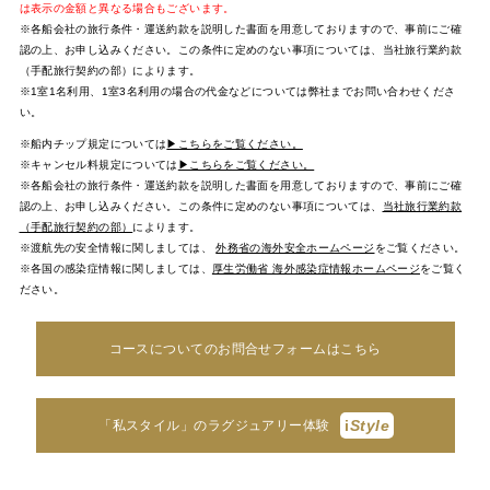
は表示の金額と異なる場合もございます。
※各船会社の旅行条件・運送約款を説明した書面を用意しておりますので、事前にご確
認の上、お申し込みください。この条件に定めのない事項については、当社旅行業約款
（手配旅行契約の部）によります。
※1室1名利用、1室3名利用の場合の代金などについては弊社までお問い合わせくださ
い。
※船内チップ規定については
▶こちらをご覧ください。
※キャンセル料規定については
▶こちらをご覧ください。
※各船会社の旅行条件・運送約款を説明した書面を用意しておりますので、事前にご確
認の上、お申し込みください。この条件に定めのない事項については、
当社旅行業約款
（手配旅行契約の部）
によります。
※渡航先の安全情報に関しましては、
外務省の海外安全ホームページ
をご覧ください。
※各国の感染症情報に関しましては、
厚生労働省 海外感染症情報ホームページ
をご覧く
ださい。
コースについてのお問合せフォームはこちら
i
Style
「私スタイル」のラグジュアリー体験