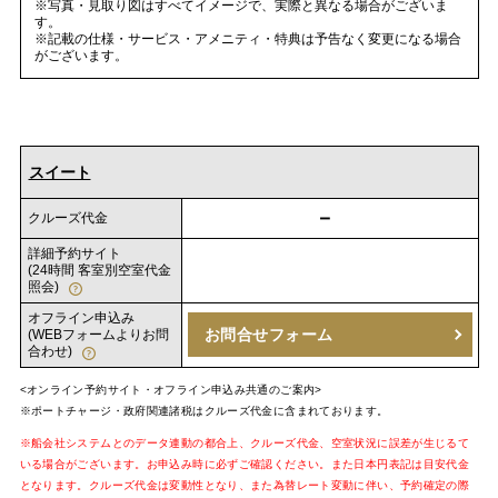
※写真・見取り図はすべてイメージで、実際と異なる場合がございま
す。
※記載の仕様・サービス・アメニティ・特典は予告なく変更になる場合
がございます。
スイート
－
クルーズ代金
詳細予約サイト
(24時間 客室別空室代金
照会)
オフライン申込み
お問合せフォーム
(WEBフォームよりお問
合わせ)
<オンライン予約サイト・オフライン申込み共通のご案内>
※ポートチャージ・政府関連諸税はクルーズ代金に含まれております。
※船会社システムとのデータ連動の都合上、クルーズ代金、空室状況に誤差が生じるて
いる場合がございます。お申込み時に必ずご確認ください。また日本円表記は目安代金
となります。クルーズ代金は変動性となり、また為替レート変動に伴い、予約確定の際