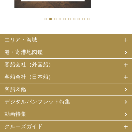
1
2
3
4
5
6
7
8
9
10
エリア・海域
港・寄港地図鑑
客船会社（外国船）
客船会社（日本船）
客船図鑑
デジタルパンフレット特集
動画特集
クルーズガイド