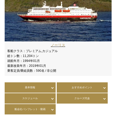
ノーリス
客船クラス：
プレミアム,カジュアル
総トン数：
11,204トン
就航年月：
1994年01月
最新改装年月：
2019年01月
乗客定員/乗組員数：
590名 / 非公開
基本情報
おすすめポイント
スケジュール
クルーズ代金
船会社パンフレット・動画