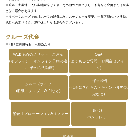
※航路、寄港地、入出港時間等は天候、その他の理由により、予告なく変更または抜港
となる場合があります。
※リバークルーズでは川の水位の影響の為、スケジュール変更、一部区間のバス移動、
他船への乗り換え、運行休止となる場合がございます。
クルーズ代金
※2名1室利用時お一人様あたり
WEB予約のメリット・ご注意
Q&A
(オフライン・オンライン予約の違
(よくあるご質問・お問合せフォー
い・予約方法動画)
ム)
ご予約条件
クルーズライフ
(代金に含むもの・キャンセル料規
(服装・チップ・WIFIなど)
定など)
船会社
船会社プロモーション&オファー
パンフレット
船会社