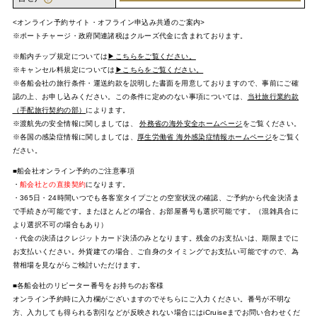
<オンライン予約サイト・オフライン申込み共通のご案内>
※ポートチャージ・政府関連諸税はクルーズ代金に含まれております。
※船内チップ規定については
▶こちらをご覧ください。
※キャンセル料規定については
▶こちらをご覧ください。
※各船会社の旅行条件・運送約款を説明した書面を用意しておりますので、事前にご確
認の上、お申し込みください。この条件に定めのない事項については、
当社旅行業約款
（手配旅行契約の部）
によります。
※渡航先の安全情報に関しましては、
外務省の海外安全ホームページ
をご覧ください。
※各国の感染症情報に関しましては、
厚生労働省 海外感染症情報ホームページ
をご覧く
ださい。
■船会社オンライン予約のご注意事項
・
船会社との直接契約
になります。
・365日・24時間いつでも各客室タイプごとの空室状況の確認、ご予約から代金決済ま
で手続きが可能です。またほとんどの場合、お部屋番号も選択可能です。（混雑具合に
より選択不可の場合もあり）
・代金の決済はクレジットカード決済のみとなります。残金のお支払いは、期限までに
お支払いください。外貨建ての場合、ご自身のタイミングでお支払い可能ですので、為
替相場を見ながらご検討いただけます。
■各船会社のリピーター番号をお持ちのお客様
オンライン予約時に入力欄がございますのでそちらにご入力ください。番号が不明な
方、入力しても得られる割引などが反映されない場合にはiCruiseまでお問い合わせくだ