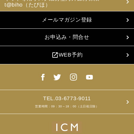
t@biho（たびほ）
メールマガジン登録
お申込み・問合せ
open_in_new
WEB予約
TEL.03-6773-9011
営業時間：09：30～18：00（土日祝日除）