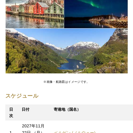
※画像・航路図はイメージです。
スケジュール
日
日付
寄港地（国名）
次
2027年11月
1
22日 （月）
ベルゲン (ノルウェー)